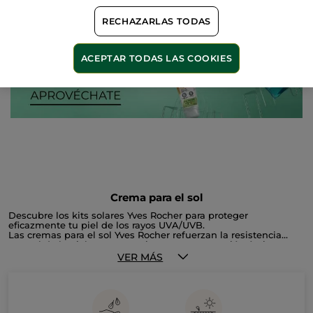
RECHAZARLAS TODAS
ACEPTAR TODAS LAS COOKIES
Crema para el sol
Descubre los kits solares Yves Rocher para proteger
eficazmente tu piel de los rayos UVA/UVB.
Las cremas para el sol Yves Rocher refuerzan la resistencia
natural de la piel y te proporcionan una protección óptima para
obtenir un halo delicadamente progresivo.
VER MÁS
Completa tu rutina de proteccion solar con las cremas para
despues del sol Yves Rocher, que calman e hidratan tu piel con
total suavidad mientras la envuelven con un suave halo
perfumado.
Yves Rocher te propone diferentes opciones para que puedas