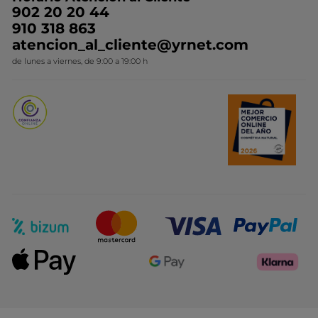
Contacto
Ideas de Regalo
902 20 20 44
Conviértete en Franquiciada
910 318 863
Colección Monoi
atencion_al_cliente@yrnet.com
Novedades del mes
de lunes a viernes, de 9:00 a 19:00 h
Promociones del mes