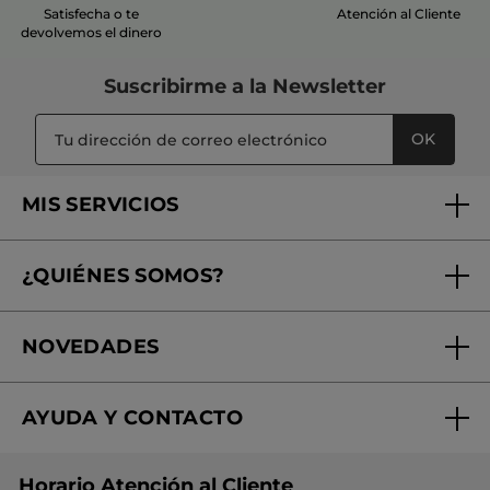
Satisfecha o te
Atención al Cliente
devolvemos el dinero
Suscribirme a
la Newsletter
OK
MIS SERVICIOS
Seguimiento de mi pedido
¿QUIÉNES SOMOS?
Tratamientos de Belleza
Fundación Yves Rocher
Encuentra tu Centro de Belleza
NOVEDADES
¿Quiénes somos?
Mi club Yves Rocher
Regalo por compra
Expertos en Cosmética Dermo-botánica
Condiciones promocionales
AYUDA Y CONTACTO
Rebajas
Nuestros compromisos
Preguntas y respuestas
Colección de Navidad
Trabaja con nosotros
Horario Atención al Cliente