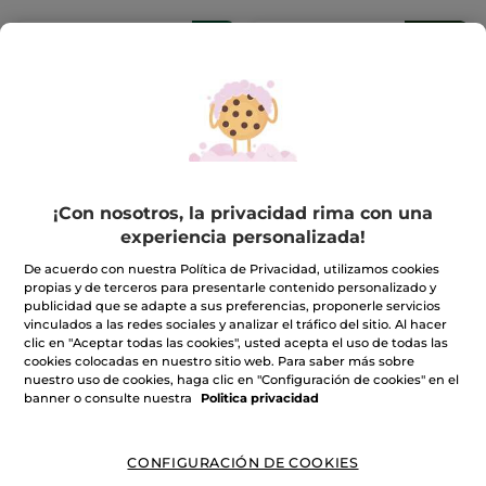
-31%
Kit Cuerpo & Ducha
1+1 Escudo UV Multi-
Monoi XL
Protección SPF 50+
¡Con nosotros, la privacidad rima con una
experiencia personalizada!
(1678)
(2)
De acuerdo con nuestra Política de Privacidad, utilizamos cookies
propias y de terceros para presentarle contenido personalizado y
publicidad que se adapte a sus preferencias, proponerle servicios
29,99€
37,90€
43,47€
75,80€
vinculados a las redes sociales y analizar el tráfico del sitio. Al hacer
clic en "Aceptar todas las cookies", usted acepta el uso de todas las
cookies colocadas en nuestro sitio web. Para saber más sobre
AVÍSAME CUANDO
AVÍSAME CUANDO
nuestro uso de cookies, haga clic en "Configuración de cookies" en el
HAYA STOCK
HAYA STOCK
banner o consulte nuestra
Politica privacidad
CONFIGURACIÓN DE COOKIES