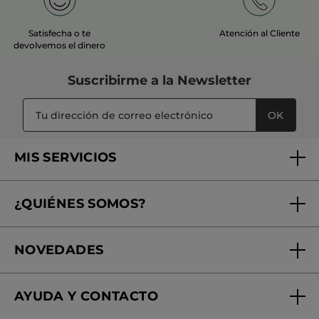
Satisfecha o te
Atención al Cliente
devolvemos el dinero
Suscribirme a
la Newsletter
OK
MIS SERVICIOS
Seguimiento de mi pedido
¿QUIÉNES SOMOS?
Tratamientos de Belleza
Fundación Yves Rocher
Encuentra tu Centro de Belleza
NOVEDADES
¿Quiénes somos?
Mi club Yves Rocher
Regalo por compra
Expertos en Cosmética Dermo-botánica
Condiciones promocionales
AYUDA Y CONTACTO
Rebajas
Nuestros compromisos