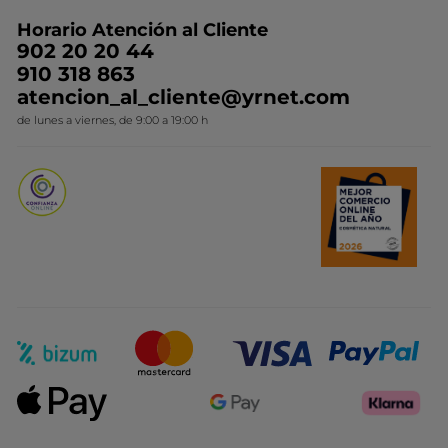
Preguntas y respuestas
Colección de Navidad
Trabaja con nosotros
Horario Atención al Cliente
Contacto
Ideas de Regalo
902 20 20 44
Conviértete en Franquiciada
910 318 863
Colección Monoi
atencion_al_cliente@yrnet.com
Novedades del mes
de lunes a viernes, de 9:00 a 19:00 h
Promociones del mes