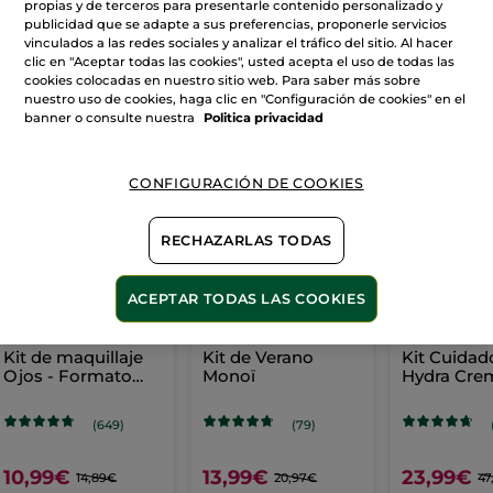
propias y de terceros para presentarle contenido personalizado y
publicidad que se adapte a sus preferencias, proponerle servicios
vinculados a las redes sociales y analizar el tráfico del sitio. Al hacer
clic en "Aceptar todas las cookies", usted acepta el uso de todas las
VER MÁS
cookies colocadas en nuestro sitio web. Para saber más sobre
nuestro uso de cookies, haga clic en "Configuración de cookies" en el
banner o consulte nuestra
Politica privacidad
AHORRA EN RUTINAS
CONFIGURACIÓN DE COOKIES
-26%
-33%
RECHAZARLAS TODAS
ACEPTAR TODAS LAS COOKIES
Kit de maquillaje
Kit de Verano
Kit Cuidad
Ojos - Formato
Monoï
Hydra Cre
Viaje
Mascarilla
(649)
(79)
10,99€
13,99€
23,99€
14,89€
20,97€
47