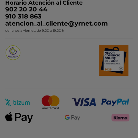
Horario Atención al Cliente
Contacto
Ideas de Regalo
902 20 20 44
Conviértete en Franquiciada
910 318 863
Colección Monoi
atencion_al_cliente@yrnet.com
Novedades del mes
de lunes a viernes, de 9:00 a 19:00 h
Promociones del mes