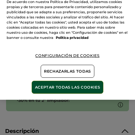
De acuerdo con nuestra Política de Privacidad, utilizamos cookies
de
Limpiador
propias y de terceros para presentarle contenido personalizado y
Sólido
publicidad que se adapte a sus preferencias, proponerle servicios
Rostro
AÑADIR A MI CESTA
vinculados a las redes sociales y analizar el tráfico del sitio. Al hacer
clic en "Aceptar todas las cookies", usted acepta el uso de todas las
cookies colocadas en nuestro sitio web. Para saber más sobre
nuestro uso de cookies, haga clic en "Configuración de cookies" en el
banner o consulte nuestra
Politica privacidad
Entrega entre 5 a 8 días hábiles
Pago Seguro
CONFIGURACIÓN DE COOKIES
Satisfecho o te devolvemos el dinero
Las promociones o ventajas Yves Rocher son
RECHAZARLAS TODAS
calculadas en comparación con los Precios tarifa
recomendados (P.T.R.)
VER P.T.R 2026
ACEPTAR TODAS LAS COOKIES
-30% en tu 2º limpiador:
Descripción