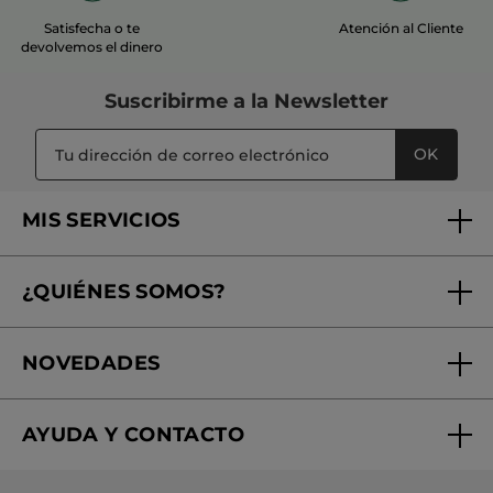
Satisfecha o te
Atención al Cliente
devolvemos el dinero
Suscribirme a
la Newsletter
OK
MIS SERVICIOS
Seguimiento de mi pedido
¿QUIÉNES SOMOS?
Tratamientos de Belleza
Fundación Yves Rocher
Encuentra tu Centro de Belleza
NOVEDADES
¿Quiénes somos?
Mi club Yves Rocher
Regalo por compra
Expertos en Cosmética Dermo-botánica
Condiciones promocionales
AYUDA Y CONTACTO
Rebajas
Nuestros compromisos
Preguntas y respuestas
Colección de Navidad
Trabaja con nosotros