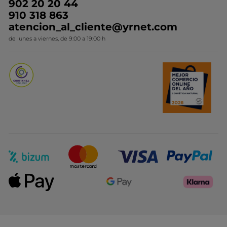
Ideas de Regalo
902 20 20 44
Conviértete en Franquiciada
910 318 863
Colección Monoi
atencion_al_cliente@yrnet.com
Novedades del mes
de lunes a viernes, de 9:00 a 19:00 h
Promociones del mes