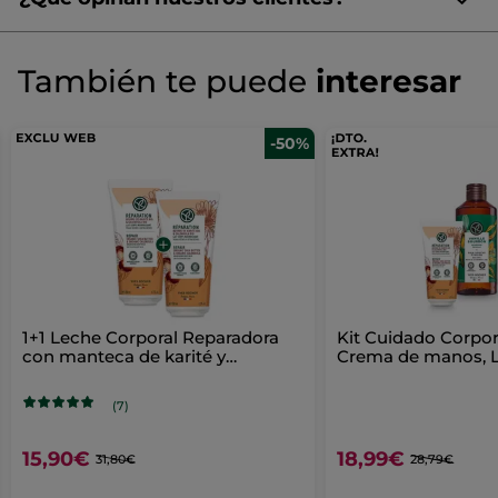
¡Queremos conocer tu opinión!
Sin
puntuación
☆☆☆☆☆
☆☆☆☆☆
También te puede
interesar
No
hay
valoraciones
AÑADIR UNA RESEÑA
de
-50%
1+1 Leche Corporal Reparadora
Kit Cuidado Corpora
con manteca de karité y
Crema de manos, L
caléndula
& Gel de Ducha
(7)
15,90€
18,99€
31,80€
28,79€