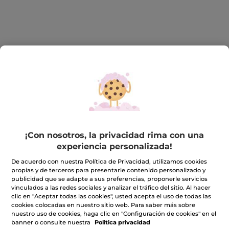
Regalo sorpresa valorado en 33€ P.T.R
¡Con nosotros, la privacidad rima con una
★★★★★
★★★★★
INCLUIR UNA RESEÑA
experiencia personalizada!
No
hay
De acuerdo con nuestra Política de Privacidad, utilizamos cookies
valoraciones
propias y de terceros para presentarle contenido personalizado y
Cantidad
de
publicidad que se adapte a sus preferencias, proponerle servicios
vinculados a las redes sociales y analizar el tráfico del sitio. Al hacer
clic en "Aceptar todas las cookies", usted acepta el uso de todas las
cookies colocadas en nuestro sitio web. Para saber más sobre
PRODUCTO NO DISPONIBLE
nuestro uso de cookies, haga clic en "Configuración de cookies" en el
banner o consulte nuestra
Politica privacidad