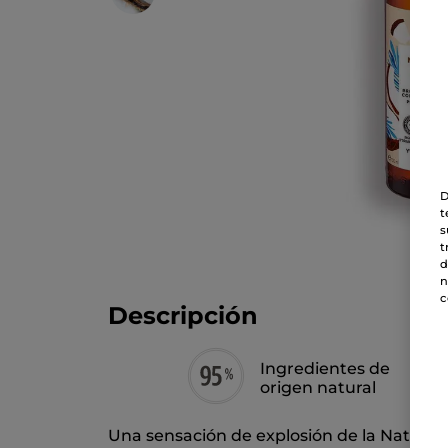
D
t
s
t
d
n
c
Descripción
Ingredientes de
origen natural
Una sensación de explosión de la Natura