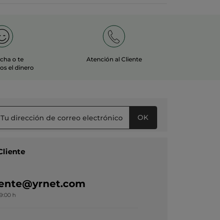
echa o te
Atención al Cliente
s el dinero
OK
Cliente
liente@yrnet.com
19:00 h