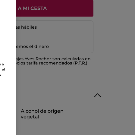
ÑADIR A MI CESTA
5 a 8 días hábiles
e devolvemos el dinero
o ventajas Yves Rocher son calculadas en
e
los Precios tarifa recomendados (P.T.R.)
e a
 el
o
o
Alcohol de origen
vegetal