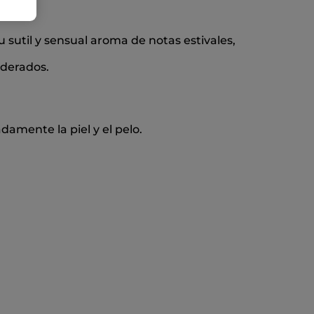
u sutil y sensual aroma de notas estivales,
aderados.
amente la piel y el pelo.