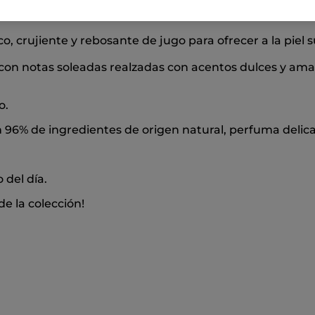
o, crujiente y rebosante de jugo para ofrecer a la piel s
r con notas soleadas realzadas con acentos dulces y am
o.
 96% de ingredientes de origen natural, perfuma delicad
 del día.
e la colección!