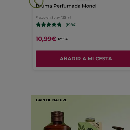
Valoración general
Bruma Perfumada Monoi
Efectividad
Frasco en Spray
125 ml
4.2
(1984)
Relación calidad-precio
3.9
10,99€
12,99€
Placer de uso
4.3
A
AÑADIR A MI CESTA
BAIN DE NATURE