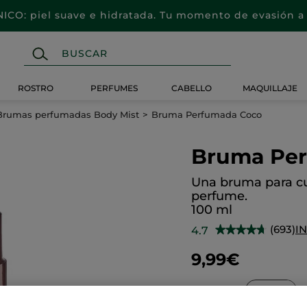
CO: piel suave e hidratada. Tu momento de evasión a 
ROSTRO
PERFUMES
CABELLO
MAQUILLAJE
Brumas perfumadas Body Mist
Bruma Perfumada Coco
Bruma Pe
Una bruma para cu
perfume.
100 ml
(693)
I
4.7
★★★★★
★★★★★
4.7
de
9,99€
5
estrellas.
Leer
reseñas
Cantidad
de
Bruma