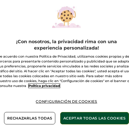
Perfumada
Coco
A
Entrega entre 
Pago Seguro
¡Con nosotros, la privacidad rima con una
Satisfecho o t
experiencia personalizada!
Las promociones 
e acuerdo con nuestra Política de Privacidad, utilizamos cookies propias y d
comparación con 
erceros para presentarle contenido personalizado y publicidad que se adapt
VER P.T.R 2026
us preferencias, proponerle servicios vinculados a las redes sociales y analizar
ráfico del sitio. Al hacer clic en "Aceptar todas las cookies", usted acepta el us
e todas las cookies colocadas en nuestro sitio web. Para saber más sobre
uestro uso de cookies, haga clic en "Configuración de cookies" en el banner 
onsulte nuestra
Politica privacidad
CONFIGURACIÓN DE COOKIES
Vegano
RECHAZARLAS TODAS
ACEPTAR TODAS LAS COOKIES
leza con esta Bruma Perfumada para cuerpo y cabello.