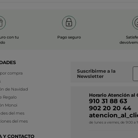
uro con tu
Pago seguro
Satisf
ido
devolvemo
DADES
Suscribirme a
la
 por compra
Newsletter
s
ón de Navidad
Horario Atención al 
e Regalo
910 31 88 63
ón Monoi
902 20 20 44
des del mes
atencion_al_c
iones del mes
de lunes a viernes, de 9:00 a 
A Y CONTACTO