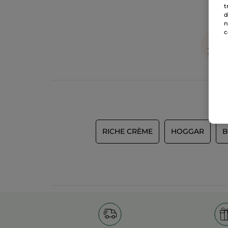
t
d
n
c
RICHE CRÈME
HOGGAR
B