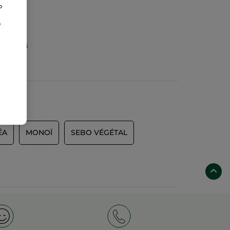
o
o
as de
gánicos
ÉA
MONOÏ
SEBO VÉGÉTAL