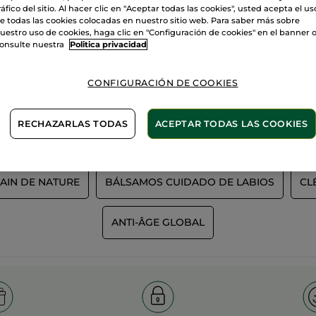
ráfico del sitio. Al hacer clic en "Aceptar todas las cookies", usted acepta el us
e todas las cookies colocadas en nuestro sitio web. Para saber más sobre
uestro uso de cookies, haga clic en "Configuración de cookies" en el banner 
onsulte nuestra
Politica privacidad
100%
extractos
60 hectáre
campos or
vegetales
CONFIGURACIÓN DE COOKIES
RECHAZARLAS TODAS
ACEPTAR TODAS LAS COOKIES
Ver más
AIN DE NATURE
BÁLSAMOS CUIDADO DE LABIOS
CL
ANTI-ÂGE GLOBAL