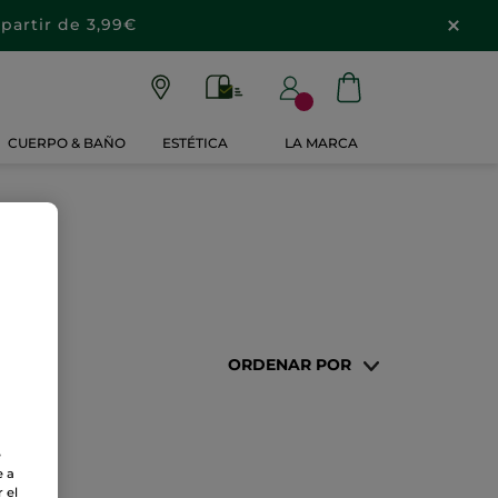
partir de 3,99€
CUERPO & BAÑO
ESTÉTICA
LA MARCA
ORDENAR POR
e
e a
 el