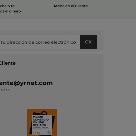
echa o te
Atención al Cliente
s el dinero
OK
Cliente
liente@yrnet.com
19:00 h