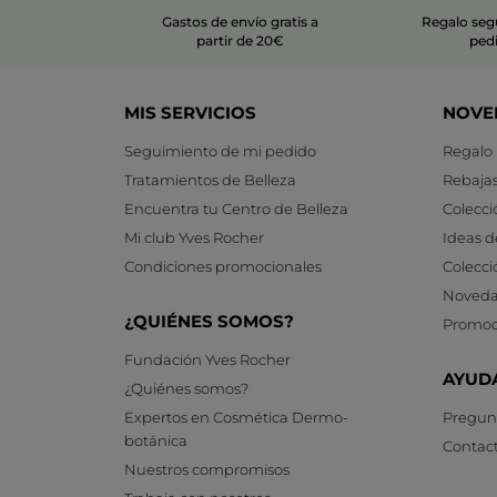
Gastos de envío gratis a
Regalo seg
partir de 20€
ped
MIS SERVICIOS
NOVE
Seguimiento de mi pedido
Regalo
Tratamientos de Belleza
Rebaja
Encuentra tu Centro de Belleza
Colecci
Mi club Yves Rocher
Ideas d
Condiciones promocionales
Colecci
Noveda
¿QUIÉNES SOMOS?
Promoc
Fundación Yves Rocher
AYUD
¿Quiénes somos?
Expertos en Cosmética Dermo-
Pregunt
botánica
Contac
Nuestros compromisos