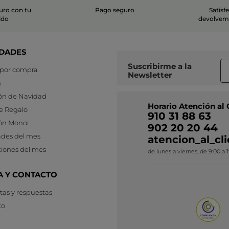
uro con tu
Pago seguro
Satisf
ido
devolvemo
DADES
Suscribirme a
la
 por compra
Newsletter
s
ón de Navidad
Horario Atención al 
e Regalo
910 31 88 63
ón Monoi
902 20 20 44
des del mes
atencion_al_c
iones del mes
de lunes a viernes, de 9:00 a 
A Y CONTACTO
as y respuestas
to