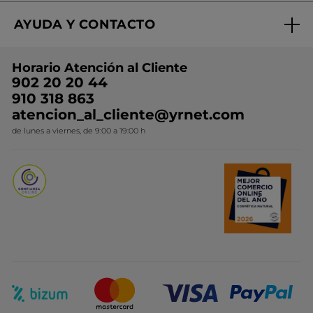
Regalo por compra
Expertos en Cosmética Dermo-botánica
Condiciones promocionales
AYUDA Y CONTACTO
Rebajas
Nuestros compromisos
Preguntas y respuestas
Colección de Navidad
Trabaja con nosotros
Horario Atención al Cliente
Contacto
Ideas de Regalo
902 20 20 44
Conviértete en Franquiciada
910 318 863
Colección Monoi
atencion_al_cliente@yrnet.com
Novedades del mes
de lunes a viernes, de 9:00 a 19:00 h
Promociones del mes