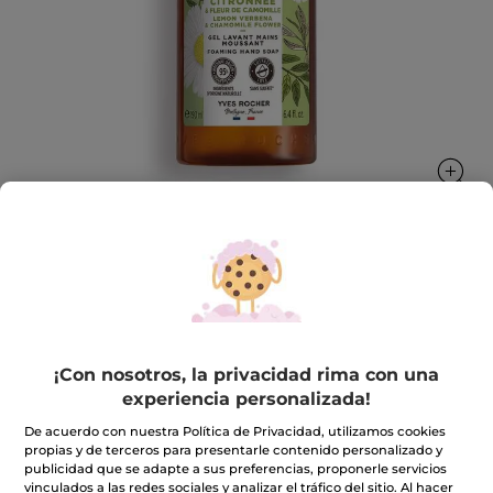
Jabón Líquido de manos Verbena de
Limón y Flor De Camomila
Limpia y perfuma la piel sin resecarla.
¡Con nosotros, la privacidad rima con una
190 ml
experiencia personalizada!
★★★★★
★★★★★
4.8
(214)
INCLUIR UNA RESEÑA
De acuerdo con nuestra Política de Privacidad, utilizamos cookies
4.8
propias y de terceros para presentarle contenido personalizado y
de
4,99€
publicidad que se adapte a sus preferencias, proponerle servicios
5
estrellas.
vinculados a las redes sociales y analizar el tráfico del sitio. Al hacer