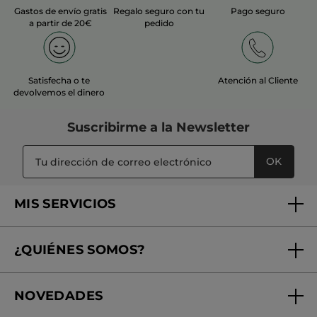
Gastos de envío gratis
Regalo seguro con tu
Pago seguro
a partir de 20€
pedido
Satisfecha o te
Atención al Cliente
devolvemos el dinero
Suscribirme a
la Newsletter
OK
MIS SERVICIOS
Seguimiento de mi pedido
¿QUIÉNES SOMOS?
Tratamientos de Belleza
Fundación Yves Rocher
Encuentra tu Centro de Belleza
NOVEDADES
¿Quiénes somos?
Mi club Yves Rocher