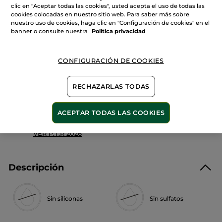
Leer
clic en "Aceptar todas las cookies", usted acepta el uso de todas las
Cantidad
reseñas
cookies colocadas en nuestro sitio web. Para saber más sobre
de
Jabón
nuestro uso de cookies, haga clic en "Configuración de cookies" en el
Líquido
banner o consulte nuestra
Politica privacidad
de
AÑADIR A MI CESTA
manos
Verbena
de
Limón
CONFIGURACIÓN DE COOKIES
y
Flor
Pago Seguro
De
Camomila
RECHAZARLAS TODAS
Satisfecho o te devolvemos el dinero
Las promociones o ventajas Yves Rocher son
ACEPTAR TODAS LAS COOKIES
calculadas en comparación con los Precios tarifa
recomendados (P.T.R.)
VER P.T.R 2026
Descripción
Sin siliconas
Sin sulfatos