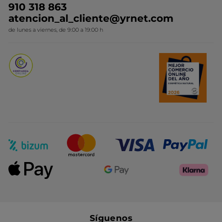
910 318 863
Colección Monoi
atencion_al_cliente@yrnet.com
Novedades del mes
de lunes a viernes, de 9:00 a 19:00 h
Promociones del mes
Síguenos