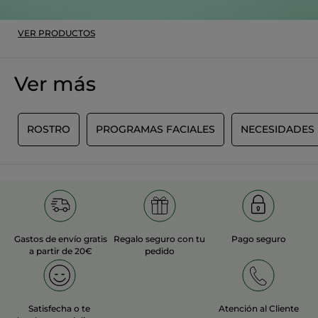
Inicialmente publicado en yves-rocher.fr
VER PRODUCTOS
MÁS
Ver más
O
ROSTRO
PROGRAMAS FACIALES
NECESIDADES
Gastos de envío gratis
Regalo seguro con tu
Pago seguro
a partir de 20€
pedido
Satisfecha o te
Atención al Cliente