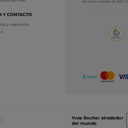
iones del mes
de lunes a viernes, de 9:00 a 
A Y CONTACTO
as y respuestas
to
Yves Rocher alrededor
del mundo