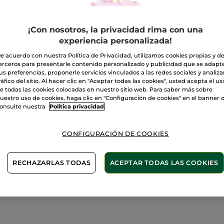
Avísa
¡Con nosotros, la privacidad rima con una
Pago Seguro
experiencia personalizada!
Satisfecho o t
e acuerdo con nuestra Política de Privacidad, utilizamos cookies propias y d
erceros para presentarle contenido personalizado y publicidad que se adapt
Las promociones 
us preferencias, proponerle servicios vinculados a las redes sociales y analizar
comparación con 
ráfico del sitio. Al hacer clic en "Aceptar todas las cookies", usted acepta el us
VER P.T.R 2026
e todas las cookies colocadas en nuestro sitio web. Para saber más sobre
uestro uso de cookies, haga clic en "Configuración de cookies" en el banner 
onsulte nuestra
Politica privacidad
CONFIGURACIÓN DE COOKIES
RECHAZARLAS TODAS
ACEPTAR TODAS LAS COOKIES