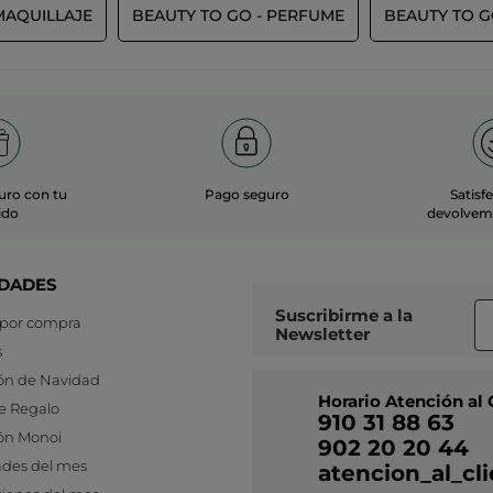
MAQUILLAJE
BEAUTY TO GO - PERFUME
BEAUTY TO G
uro con tu
Pago seguro
Satisf
ido
devolvemo
DADES
Suscribirme a
la
 por compra
Newsletter
s
ón de Navidad
Horario Atención al 
e Regalo
910 31 88 63
ón Monoi
902 20 20 44
des del mes
atencion_al_c