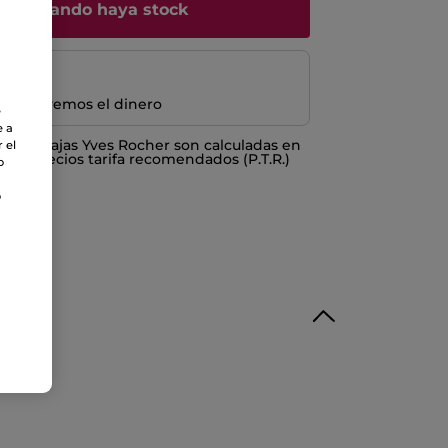
me cuando haya stock
e devolvemos el dinero
e
e a
o ventajas Yves Rocher son calculadas en
 el
los Precios tarifa recomendados (P.T.R.)
o
o