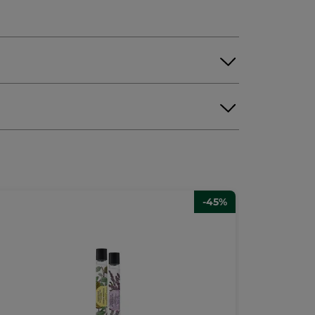
LYCERYL STEARATE
IFERA (COCONUT) OIL
STEARETH-21
ANNUUS (SUNFLOWER) SEED OIL
YANUS FLOWER WATER
HYDROXYACETOPHENONE
-45%
OIL
ETHYL LINOLEATE
XANTHAN GUM
ITATE
TOCOPHERYL ACETATE
SORBIC ACID
LLA) WAX/CIRE DE CANDELILLA
IA VERA SEED OIL