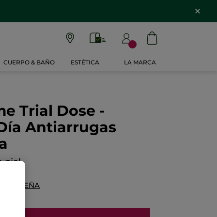
CUERPO & BAÑO
ESTÉTICA
LA MARCA
e Trial Dose -
Día Antiarrugas
a
 piel
NA RESEÑA