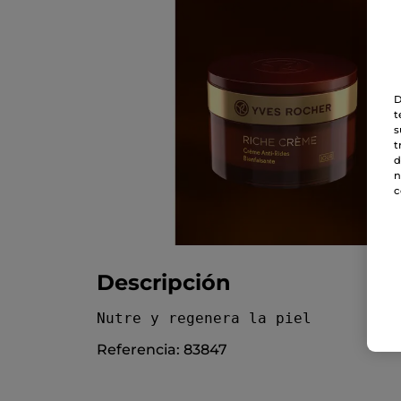
D
t
s
t
d
n
c
Descripción
Nutre y regenera la piel
Referencia: 83847