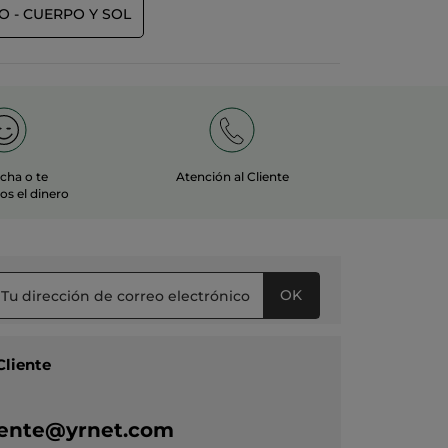
O - CUERPO Y SOL
echa o te
Atención al Cliente
s el dinero
OK
Cliente
liente@yrnet.com