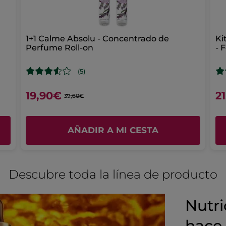
YZA SATIVA (RICE) GERM OIL
ORBIGNYA OLEIFERA SE
JUGLANS REGIA (WALNUT) SEED OIL
GOSSYPIUM HER
UM ETHYLENEDIAMINE DISUCCINATE
SILYBUM MARI
ENNIS (EVENING PRIMROSE) SEED EXTRACT
LIMNAN
1+1 Calme Absolu - Concentrado de
Ki
Perfume Roll-on
- 
INA SATIVA SEED OIL
ARGANIA SPINOSA KERNEL OIL
ENZOATE
TOCOPHEROL
POTASSIUM SORBATE
CITR
(5)
Nuestra Historia
19,90€
2
39,80€
AÑADIR A MI CESTA
Descubre toda la línea de producto
Nutri
hace