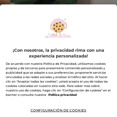
¡Con nosotros, la privacidad rima con una
experiencia personalizada!
Regalo sorpresa valorado en 19,90€
De acuerdo con nuestra Política de Privacidad, utilizamos cookies
propias y de terceros para presentarle contenido personalizado y
P.T.R
publicidad que se adapte a sus preferencias, proponerle servicios
vinculados a las redes sociales y analizar el tráfico del sitio. Al hacer
★★★★★
★★★★★
INCLUIR UNA RESEÑA
clic en "Aceptar todas las cookies", usted acepta el uso de todas las
No
cookies colocadas en nuestro sitio web. Para saber más sobre
hay
nuestro uso de cookies, haga clic en "Configuración de cookies" en el
valoraciones
Cantidad
banner o consulte nuestra
Politica privacidad
de
CONFIGURACIÓN DE COOKIES
PRODUCTO NO DISPONIBLE