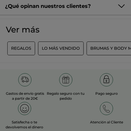
¿Qué opinan nuestros clientes?
¡Queremos conocer tu opinión!
Sin
puntuación
☆☆☆☆☆
☆☆☆☆☆
Ver más
No
hay
valoraciones
AÑADIR UNA RESEÑA
de
L
REGALOS
LO MÁS VENDIDO
BRUMAS Y BODY M
Gastos de envío gratis
Regalo seguro con tu
Pago seguro
a partir de 20€
pedido
Satisfecha o te
Atención al Cliente
devolvemos el dinero