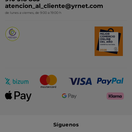
Colección Monoi
atencion_al_cliente@yrnet.com
Novedades del mes
de lunes a viernes, de 9:00 a 19:00 h
Promociones del mes
Síguenos