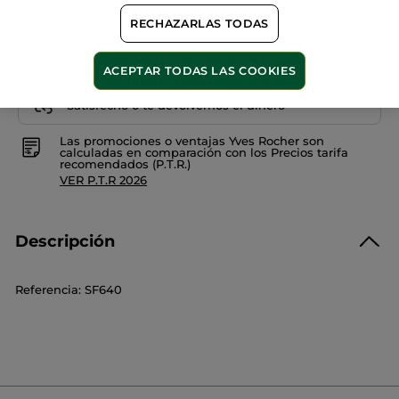
RECHAZARLAS TODAS
ACEPTAR TODAS LAS COOKIES
Pago Seguro
Satisfecho o te devolvemos el dinero
Las promociones o ventajas Yves Rocher son
calculadas en comparación con los Precios tarifa
recomendados (P.T.R.)
VER P.T.R 2026
Descripción
Referencia: SF640