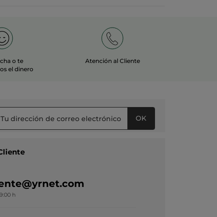
echa o te
Atención al Cliente
s el dinero
OK
Cliente
liente@yrnet.com
19:00 h