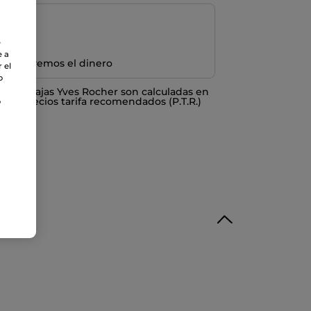
e
e a
e devolvemos el dinero
 el
o
o ventajas Yves Rocher son calculadas en
los Precios tarifa recomendados (P.T.R.)
o