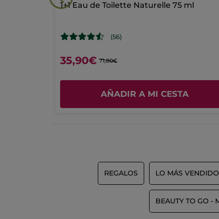
1+1 Eau de Toilette Naturelle 75 ml
(56)
35,90€
71,80€
A
AÑADIR A MI CESTA
REGALOS
LO MÁS VENDIDO
BEAUTY TO GO - 