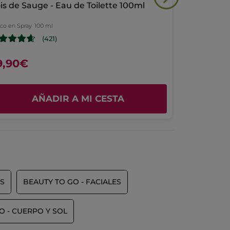
is de Sauge - Eau de Toilette 100ml
Kit Dúo h
sco en Spray
100 ml
(421)
9,90€
29,99€
58
AÑADIR A MI CESTA
S
BEAUTY TO GO - FACIALES
O - CUERPO Y SOL