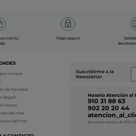
uro con tu
Pago seguro
Satisf
ido
devolvemo
DADES
Suscribirme a
la
 por compra
Newsletter
s
ón de Navidad
Horario Atención al 
e Regalo
910 31 88 63
ón Monoi
902 20 20 44
des del mes
atencion_al_c
iones del mes
de lunes a viernes, de 9:00 a 
A Y CONTACTO