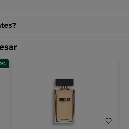
ntes?
resar
50%