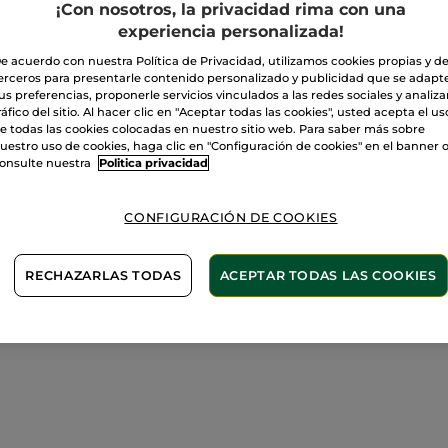
¡Con nosotros, la privacidad rima con una
experiencia personalizada!
Pago Seguro
e acuerdo con nuestra Política de Privacidad, utilizamos cookies propias y d
erceros para presentarle contenido personalizado y publicidad que se adapt
Satisfecho o t
us preferencias, proponerle servicios vinculados a las redes sociales y analizar
ráfico del sitio. Al hacer clic en "Aceptar todas las cookies", usted acepta el us
e todas las cookies colocadas en nuestro sitio web. Para saber más sobre
Las promociones 
comparación con 
uestro uso de cookies, haga clic en "Configuración de cookies" en el banner 
onsulte nuestra
Politica privacidad
VER P.T.R 2026
CONFIGURACIÓN DE COOKIES
RECHAZARLAS TODAS
ACEPTAR TODAS LAS COOKIES