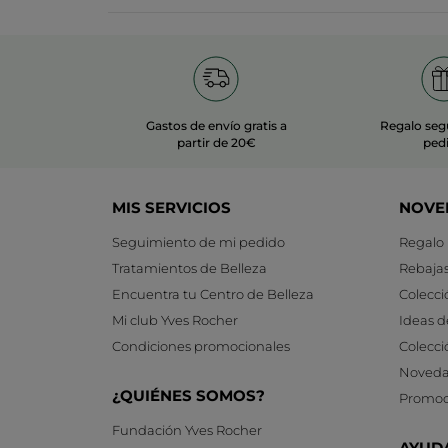
Gastos de envío gratis a
Regalo seg
partir de 20€
ped
MIS SERVICIOS
NOVE
Seguimiento de mi pedido
Regalo
Tratamientos de Belleza
Rebaja
Encuentra tu Centro de Belleza
Colecci
Mi club Yves Rocher
Ideas d
Condiciones promocionales
Colecci
Noveda
¿QUIÉNES SOMOS?
Promoc
Fundación Yves Rocher
AYUD