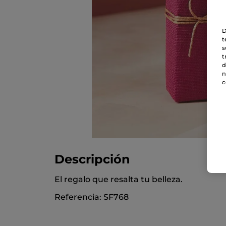
D
t
s
t
d
n
c
Descripción
El regalo que resalta tu belleza.
Referencia: SF768