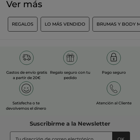
Ver más
No
hay
valoraciones
AÑADIR UNA RESEÑA
de
L
REGALOS
LO MÁS VENDIDO
BRUMAS Y BODY M
Gastos de envío gratis
Regalo seguro con tu
Pago seguro
a partir de 20€
pedido
Satisfecha o te
Atención al Cliente
devolvemos el dinero
Suscribirme a
la Newsletter
OK