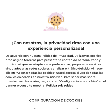
¡Con nosotros, la privacidad rima con una
experiencia personalizada!
De acuerdo con nuestra Política de Privacidad, utilizamos cookies
propias y de terceros para presentarle contenido personalizado y
Mini gel + mini leche Sarraceno
publicidad que se adapte a sus preferencias, proponerle servicios
vinculados a las redes sociales y analizar el tráfico del sitio. Al hacer
★★★★★
★★★★★
INCLUIR UNA RESEÑA
clic en "Aceptar todas las cookies", usted acepta el uso de todas las
No
cookies colocadas en nuestro sitio web. Para saber más sobre
hay
nuestro uso de cookies, haga clic en "Configuración de cookies" en el
valoraciones
de
banner o consulte nuestra
Politica privacidad
Avísame cuando haya stock
CONFIGURACIÓN DE COOKIES
Pago Seguro