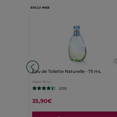
hay
AÑADIR UNA RESEÑA
valoraciones
-50%
* Ingredientes de Origen Natural
de
* Ingredientes sintéticos
ml
Eau de Toilette Naturelle - 75 mL
Frasco
75 ml
(229)
35,90€