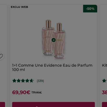
-50%
1+1 Comme Une Evidence Eau de Parfum
Ki
100 ml
(339)
69,90€
3
139,80€