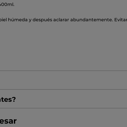
400ml.
a piel húmeda y después aclarar abundantemente. Evitar 
ntes?
BETAINE
GLYCERIN
SODIUM COCOYL ISETHIONATE
TE
CITRIC ACID
SODIUM CHLORIDE
LIMONENE
PO
resar
Nuestra Historia