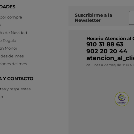
DADES
Suscribirme a
la
 por compra
Newsletter
s
ón de Navidad
Horario Atención al 
e Regalo
910 31 88 63
ón Monoi
902 20 20 44
des del mes
atencion_al_c
iones del mes
de lunes a viernes, de 9:00 a 
A Y CONTACTO
as y respuestas
to