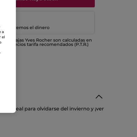
e
e devolvemos el dinero
e a
 el
o ventajas Yves Rocher son calculadas en
o
los Precios tarifa recomendados (P.T.R.)
o
s ideal para olvidarse del invierno y ¡ver