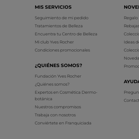
MIS SERVICIOS
NOVE
Seguimiento de mi pedido
Regalo
Tratamientos de Belleza
Rebaja
Encuentra tu Centro de Belleza
Colecci
Mi club Yves Rocher
Ideas d
Condiciones promocionales
Colecci
Noveda
¿QUIÉNES SOMOS?
Promoc
Fundación Yves Rocher
AYUD
¿Quiénes somos?
Expertos en Cosmética Dermo-
Pregunt
botánica
Contac
Nuestros compromisos
Trabaja con nosotros
Conviértete en Franquiciada