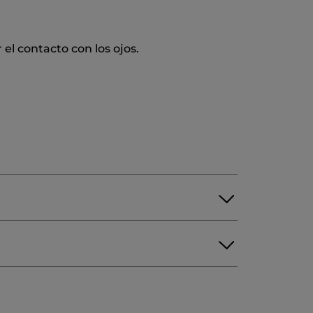
el contacto con los ojos.
SODIUM METHYL COCOYL TAURATE
TASSIUM SORBATE
GERANIOL
10504v0