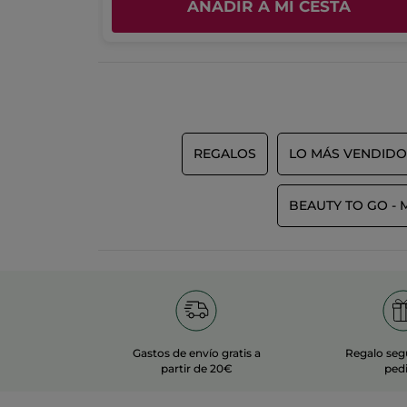
A
AÑADIR A MI CESTA
REGALOS
LO MÁS VENDIDO
BEAUTY TO GO - 
Gastos de envío gratis a
Regalo seg
partir de 20€
ped