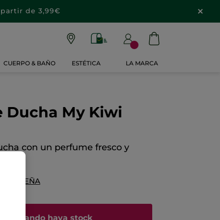
partir de 3,99€
CUERPO & BAÑO
ESTÉTICA
LA MARCA
e Ducha My Kiwi
ducha con un perfume fresco y
lado
NA RESEÑA
me cuando haya stock