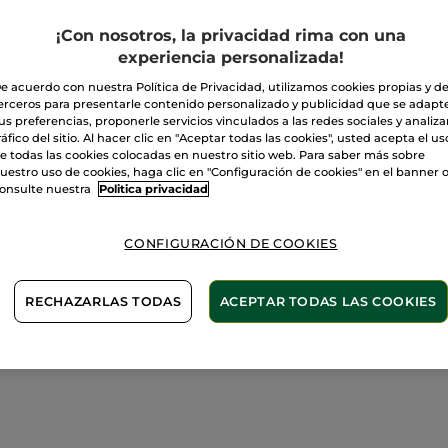
¡Con nosotros, la privacidad rima con una
experiencia personalizada!
Pago Seguro
e acuerdo con nuestra Política de Privacidad, utilizamos cookies propias y d
Satisfecho o t
erceros para presentarle contenido personalizado y publicidad que se adapt
us preferencias, proponerle servicios vinculados a las redes sociales y analizar
Las promociones 
ráfico del sitio. Al hacer clic en "Aceptar todas las cookies", usted acepta el us
comparación con 
e todas las cookies colocadas en nuestro sitio web. Para saber más sobre
VER P.T.R 2026
uestro uso de cookies, haga clic en "Configuración de cookies" en el banner 
onsulte nuestra
Politica privacidad
CONFIGURACIÓN DE COOKIES
RECHAZARLAS TODAS
ACEPTAR TODAS LAS COOKIES
 Edición Limitada con el perfume de Kiwi y de Jengibre e