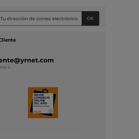
OK
Cliente
liente@yrnet.com
19:00 h