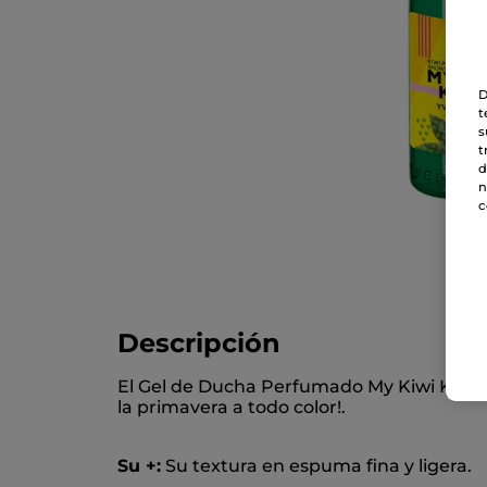
D
t
s
t
d
n
c
Descripción
El Gel de Ducha Perfumado My Kiwi Kiss en
la primavera a todo color!.
Su +:
Su textura en espuma fina y ligera.