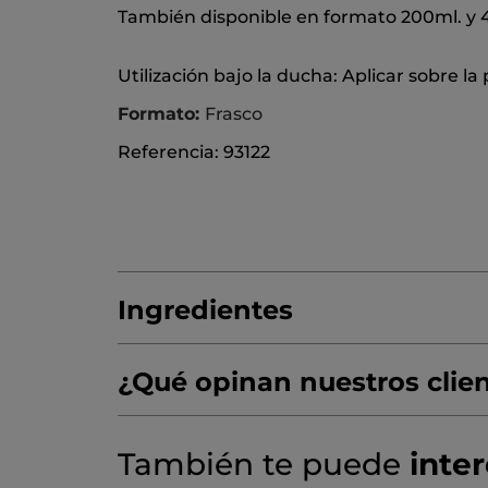
También disponible en formato 200ml. y 
Utilización bajo la ducha: Aplicar sobre l
Formato:
Frasco
Referencia: 93122
Ingredientes
¿Qué opinan nuestros clie
AQUA/WATER/EAU
COCAMIDOPROPYL 
¡Queremos conocer tu opinión!
Sin
PARFUM/FRAGRANCE
SODIUM BENZOA
También te puede
inte
puntuación
☆☆☆☆☆
☆☆☆☆☆
No