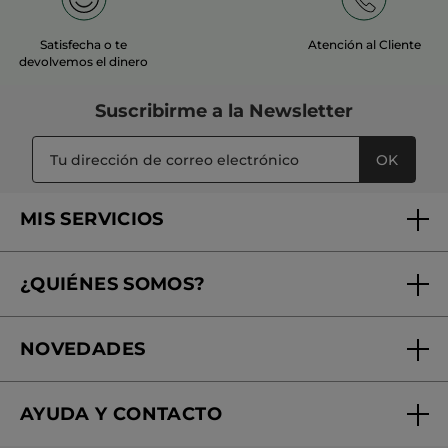
Satisfecha o te
Atención al Cliente
devolvemos el dinero
Suscribirme a
la Newsletter
OK
MIS SERVICIOS
Seguimiento de mi pedido
¿QUIÉNES SOMOS?
Tratamientos de Belleza
Fundación Yves Rocher
Encuentra tu Centro de Belleza
NOVEDADES
¿Quiénes somos?
Mi club Yves Rocher
Regalo por compra
Expertos en Cosmética Dermo-botánica
Condiciones promocionales
AYUDA Y CONTACTO
Rebajas
Nuestros compromisos