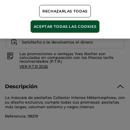
AÑADIR A MI CESTA
RECHAZARLAS TODAS
Entrega entre 5 a 8 días hábiles
ACEPTAR TODAS LAS COOKIES
Pago Seguro
Satisfecho o te devolvemos el dinero
Las promociones o ventajas Yves Rocher son
calculadas en comparación con los Precios tarifa
recomendados (P.T.R.)
VER P.T.R 2026
Descripción
La máscara de pestañas Collector Intense Métamorphose, con
su diseño exclusivo, cumple todas sus promesas: pestañas
más largas, volumen extremo y negro intenso
Referencia: 98219