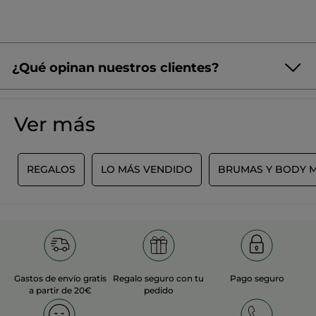
¿Qué opinan nuestros clientes?
¡Queremos conocer tu opinión!
Sin
puntuación
☆☆☆☆☆
☆☆☆☆☆
Ver más
No
hay
valoraciones
AÑADIR UNA RESEÑA
de
L
REGALOS
LO MÁS VENDIDO
BRUMAS Y BODY M
Gastos de envío gratis
Regalo seguro con tu
Pago seguro
a partir de 20€
pedido