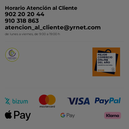
Preguntas y respuestas
Colección de Navidad
Trabaja con nosotros
Horario Atención al Cliente
Contacto
Ideas de Regalo
902 20 20 44
Conviértete en Franquiciada
910 318 863
Colección Monoi
atencion_al_cliente@yrnet.com
Novedades del mes
de lunes a viernes, de 9:00 a 19:00 h
Promociones del mes