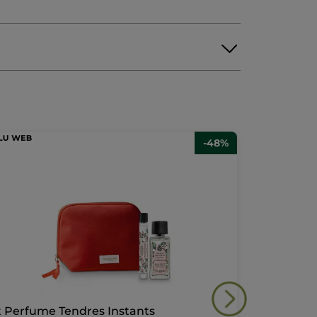
-48%
t Perfume Tendres Instants
1+1 Comme 