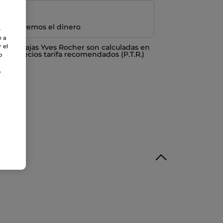
e devolvemos el dinero
e
e a
 el
o ventajas Yves Rocher son calculadas en
los Precios tarifa recomendados (P.T.R.)
o
o