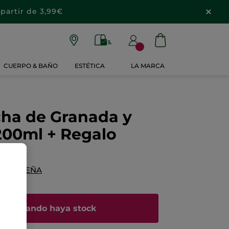
partir de 3,99€
CUERPO & BAÑO
ESTÉTICA
LA MARCA
cha de Granada y
200ml + Regalo
NA RESEÑA
me cuando haya stock