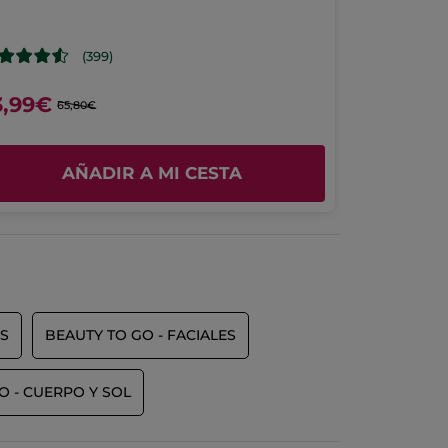
Parfum 50
(399)
3,99€
53,90€
65,80€
10
AÑADIR A MI CESTA
S
BEAUTY TO GO - FACIALES
O - CUERPO Y SOL