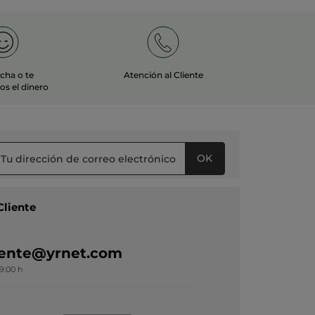
echa o te
Atención al Cliente
s el dinero
OK
Cliente
liente@yrnet.com
19:00 h