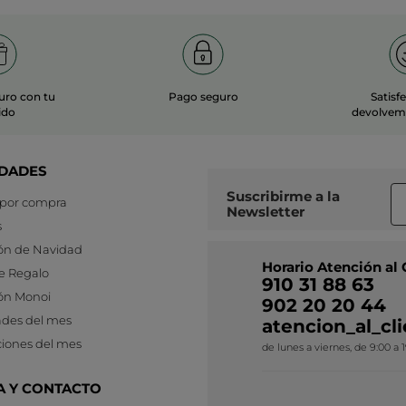
uro con tu
Pago seguro
Satisf
ido
devolvemo
DADES
Suscribirme a
la
 por compra
Newsletter
s
ón de Navidad
Horario Atención al 
e Regalo
910 31 88 63
ón Monoi
902 20 20 44
des del mes
atencion_al_c
iones del mes
de lunes a viernes, de 9:00 a 
A Y CONTACTO