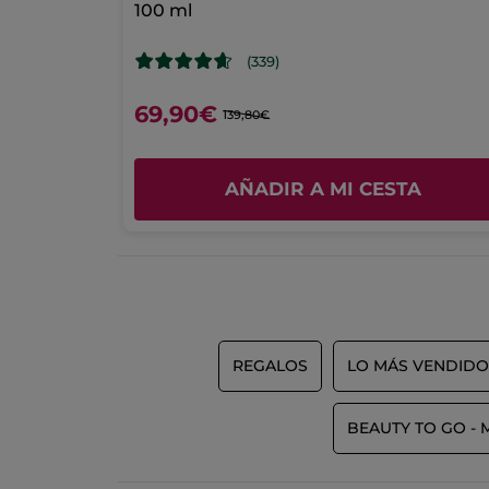
100 ml
(339)
69,90€
139,80€
A
AÑADIR A MI CESTA
REGALOS
LO MÁS VENDIDO
BEAUTY TO GO - 