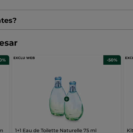
ntes?
resar
50%
-50%
um
1+1 Eau de Toilette Naturelle 75 ml
Ki