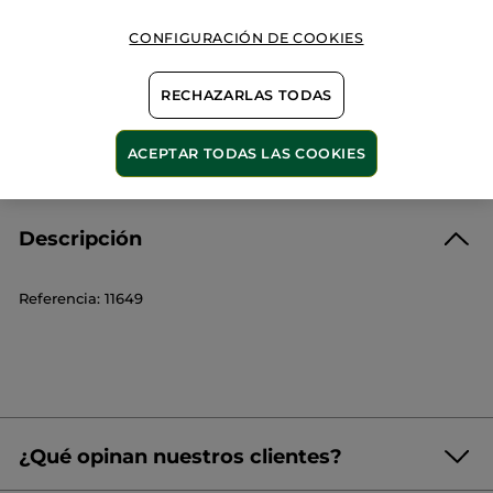
Pago Seguro
CONFIGURACIÓN DE COOKIES
Satisfecho o te devolvemos el dinero
RECHAZARLAS TODAS
Las promociones o ventajas Yves Rocher son
calculadas en comparación con los Precios tarifa
recomendados (P.T.R.)
ACEPTAR TODAS LAS COOKIES
VER P.T.R 2026
Descripción
Referencia: 11649
¿Qué opinan nuestros clientes?