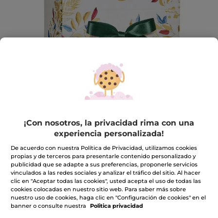
Estuche regalo de Navidad con solapa
¡Con nosotros, la privacidad rima con una
experiencia personalizada!
Colección de Navidad
De acuerdo con nuestra Política de Privacidad, utilizamos cookies
★★★★★
★★★★★
INCLUIR UNA RESEÑA
propias y de terceros para presentarle contenido personalizado y
No
publicidad que se adapte a sus preferencias, proponerle servicios
hay
2,50€
vinculados a las redes sociales y analizar el tráfico del sitio. Al hacer
valoraciones
de
clic en "Aceptar todas las cookies", usted acepta el uso de todas las
cookies colocadas en nuestro sitio web. Para saber más sobre
nuestro uso de cookies, haga clic en "Configuración de cookies" en el
Avísame cuando haya stock
banner o consulte nuestra
Politica privacidad