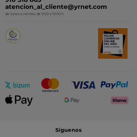
Colección Monoi
atencion_al_cliente@yrnet.com
Novedades del mes
de lunes a viernes, de 9:00 a 19:00 h
Promociones del mes
Síguenos