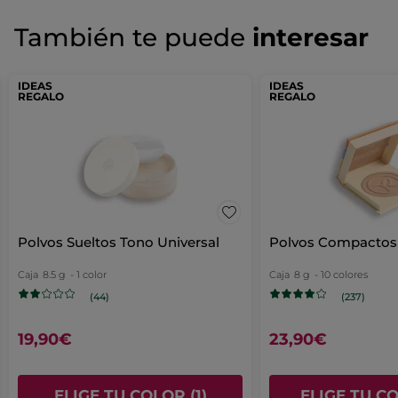
¡Queremos conocer tu opinión!
Sin
puntuación
☆☆☆☆☆
☆☆☆☆☆
También te puede
interesar
No
hay
valoraciones
AÑADIR UNA RESEÑA
IDEAS
de
IDEAS
REGALO
REGALO
Polvos Sueltos Tono Universal
Polvos Compactos
Caja
8.5 g
- 1 color
Caja
8 g
- 10 colores
(44)
(237)
19,90€
23,90€
ELIGE TU COLOR (1)
ELIGE TU CO