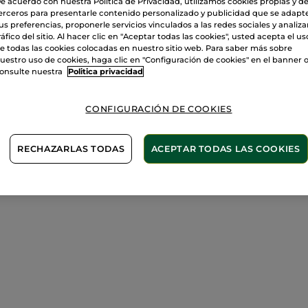
e acuerdo con nuestra Política de Privacidad, utilizamos cookies propias y d
Pago Seguro
erceros para presentarle contenido personalizado y publicidad que se adapt
us preferencias, proponerle servicios vinculados a las redes sociales y analizar
Satisfecho o t
ráfico del sitio. Al hacer clic en "Aceptar todas las cookies", usted acepta el us
e todas las cookies colocadas en nuestro sitio web. Para saber más sobre
Las promociones 
uestro uso de cookies, haga clic en "Configuración de cookies" en el banner 
comparación con 
onsulte nuestra
Politica privacidad
VER P.T.R 2026
CONFIGURACIÓN DE COOKIES
RECHAZARLAS TODAS
ACEPTAR TODAS LAS COOKIES