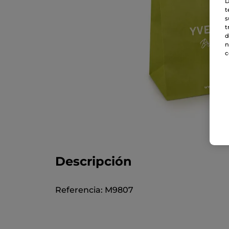
D
t
s
t
d
n
c
Descripción
Referencia: M9807