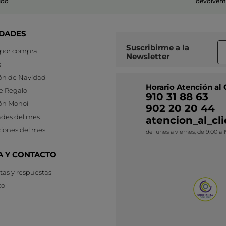
ido
devolvemo
DADES
Suscribirme a
la
 por compra
Newsletter
s
ón de Navidad
Horario Atención al 
e Regalo
910 31 88 63
ón Monoi
902 20 20 44
des del mes
atencion_al_c
iones del mes
de lunes a viernes, de 9:00 a 
A Y CONTACTO
as y respuestas
to