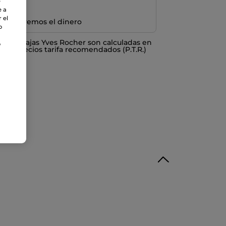
e
e a
 el
e devolvemos el dinero
o
o ventajas Yves Rocher son calculadas en
o
los Precios tarifa recomendados (P.T.R.)