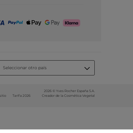
Seleccionar otro país
2026 © Yves Rocher España S.A.
itio
Tarifa 2026
Creador de la Cosmética Vegetal