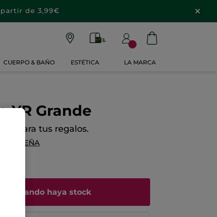
partir de 3,99€
CUERPO & BAÑO
ESTÉTICA
LA MARCA
de YR Grande
al para tus regalos.
NA RESEÑA
me cuando haya stock