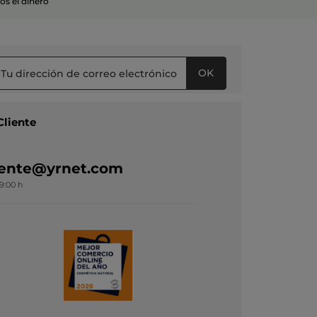
s el dinero
OK
Cliente
liente@yrnet.com
19:00 h