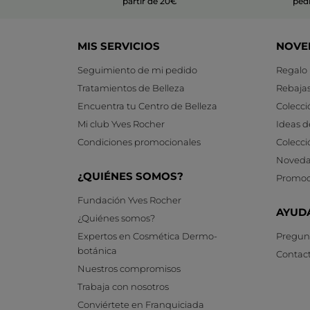
partir de 20€
ped
MIS SERVICIOS
NOVE
Seguimiento de mi pedido
Regalo
Tratamientos de Belleza
Rebaja
Encuentra tu Centro de Belleza
Colecci
Mi club Yves Rocher
Ideas d
Condiciones promocionales
Colecci
Noveda
¿QUIÉNES SOMOS?
Promoc
Fundación Yves Rocher
AYUD
¿Quiénes somos?
Expertos en Cosmética Dermo-
Pregunt
botánica
Contac
Nuestros compromisos
Trabaja con nosotros
Conviértete en Franquiciada