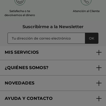
Satisfecha o te
Atención al Cliente
devolvemos el dinero
Suscribirme a
la Newsletter
OK
MIS SERVICIOS
Seguimiento de mi pedido
¿QUIÉNES SOMOS?
Tratamientos de Belleza
Fundación Yves Rocher
Encuentra tu Centro de Belleza
NOVEDADES
¿Quiénes somos?
Mi club Yves Rocher
Regalo por compra
Expertos en Cosmética Dermo-botánica
Condiciones promocionales
AYUDA Y CONTACTO
Rebajas
Nuestros compromisos