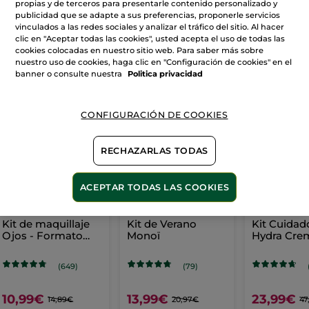
propias y de terceros para presentarle contenido personalizado y
publicidad que se adapte a sus preferencias, proponerle servicios
vinculados a las redes sociales y analizar el tráfico del sitio. Al hacer
clic en "Aceptar todas las cookies", usted acepta el uso de todas las
VER MÁS
cookies colocadas en nuestro sitio web. Para saber más sobre
nuestro uso de cookies, haga clic en "Configuración de cookies" en el
banner o consulte nuestra
Politica privacidad
AHORRA EN RUTINAS
CONFIGURACIÓN DE COOKIES
-26%
-33%
RECHAZARLAS TODAS
ACEPTAR TODAS LAS COOKIES
Kit de maquillaje
Kit de Verano
Kit Cuidad
Ojos - Formato
Monoï
Hydra Cre
Viaje
Mascarilla
(649)
(79)
10,99€
13,99€
23,99€
14,89€
20,97€
47