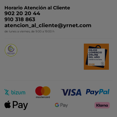
Preguntas y respuestas
Colección de Navidad
Trabaja con nosotros
Horario Atención al Cliente
Contacto
Ideas de Regalo
902 20 20 44
Conviértete en Franquiciada
910 318 863
Colección Monoi
atencion_al_cliente@yrnet.com
Novedades del mes
de lunes a viernes, de 9:00 a 19:00 h
Promociones del mes