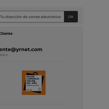
OK
Cliente
liente@yrnet.com
19:00 h