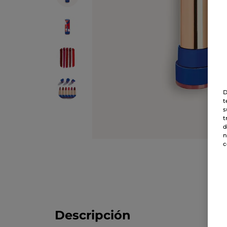
D
t
s
t
d
n
c
Descripción