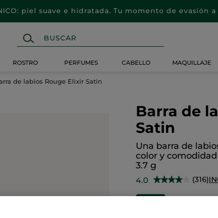
CO: piel suave e hidratada. Tu momento de evasión a 
ROSTRO
PERFUMES
CABELLO
MAQUILLAJE
arra de labios Rouge Elixir Satin
Barra de l
Satin
Una barra de labio
color y comodidad
3.7 g
(316)
IN
4.0
★★★★★
★★★★★
4
de
9,96€
24,
-60%
5
estrellas.
Leer