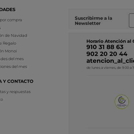
DADES
Suscribirme a
la
 por compra
Newsletter
s
ón de Navidad
Horario Atención al 
e Regalo
910 31 88 63
ón Monoi
902 20 20 44
des del mes
atencion_al_c
iones del mes
de lunes a viernes, de 9:00 a 
A Y CONTACTO
as y respuestas
to