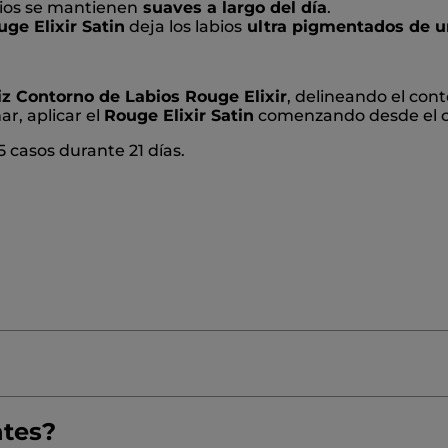
bios se mantienen
suaves a largo del día
.
ge Elixir Satin
deja los labios
ultra pigmentados de u
z Contorno de Labios Rouge Elixir
, delineando el cont
ar, aplicar el
Rouge Elixir Satin
comenzando desde el cen
5 casos durante 21 días.
ntes?
≡
ORDENAR POR
FILTRO REVIEWS