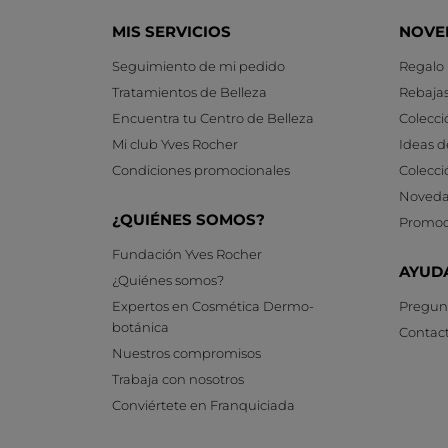
MIS SERVICIOS
NOVE
Seguimiento de mi pedido
Regalo
Tratamientos de Belleza
Rebaja
Encuentra tu Centro de Belleza
Colecci
Mi club Yves Rocher
Ideas d
Condiciones promocionales
Colecci
Noveda
¿QUIÉNES SOMOS?
Promoc
Fundación Yves Rocher
AYUD
¿Quiénes somos?
Expertos en Cosmética Dermo-
Pregunt
botánica
Contac
Nuestros compromisos
Trabaja con nosotros
Conviértete en Franquiciada