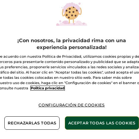
reseñas
de
Barra
de
labios
18. Cerisier en fleur
Rouge
Elixir
Satin
Cantidad
¡Con nosotros, la privacidad rima con una
experiencia personalizada!
A
e acuerdo con nuestra Política de Privacidad, utilizamos cookies propias y d
erceros para presentarle contenido personalizado y publicidad que se adapt
Entrega entre 
us preferencias, proponerle servicios vinculados a las redes sociales y analizar
ráfico del sitio. Al hacer clic en "Aceptar todas las cookies", usted acepta el us
Pago Seguro
e todas las cookies colocadas en nuestro sitio web. Para saber más sobre
uestro uso de cookies, haga clic en "Configuración de cookies" en el banner 
Satisfecho o t
onsulte nuestra
Politica privacidad
Las promociones 
comparación con 
CONFIGURACIÓN DE COOKIES
VER P.T.R 2026
RECHAZARLAS TODAS
ACEPTAR TODAS LAS COOKIES