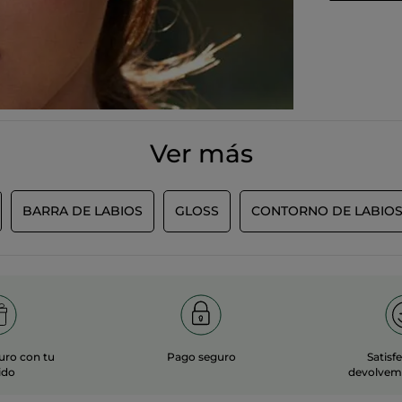
invitons à consulter le nuancier
présent sur la fiche produit. Nos
conseillères beauté pourront
également vous accueillir et vous
conseiller en boutique.
Nous prenons note de votre
remarque quant à sa tenue et la
transmettons au service concerné.
Ver más
A bientôt !
BARRA DE LABIOS
GLOSS
CONTORNO DE LABIO
MÁS
uro con tu
Pago seguro
Satisf
ido
devolvemo