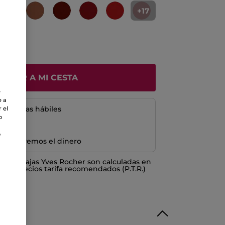
+17
ÑADIR A MI CESTA
e
e a
5 a 8 días hábiles
 el
o
o
e devolvemos el dinero
o ventajas Yves Rocher son calculadas en
los Precios tarifa recomendados (P.T.R.)