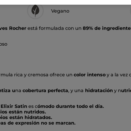
Vegano
ves Rocher
está formulada con un
89% de ingredientes
noso
órmula rica y cremosa ofrece un
color intenso
y a la vez
ntiza u
na
cobertura perfecta
, y una
hidratación
y n
utri
Elixir Satin
es c
ómodo durante todo el día.
ios están nutridos.
ios están hidratados.
eas de expresión no se marcan.