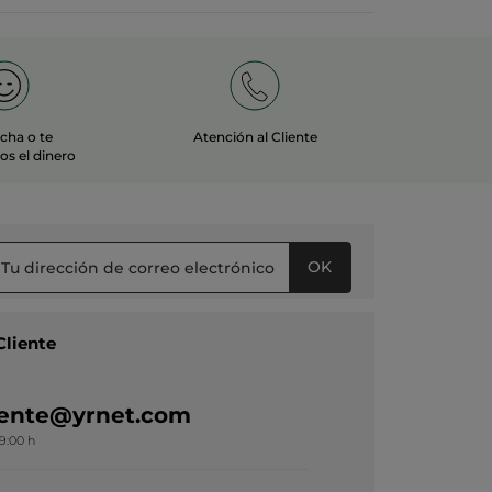
echa o te
Atención al Cliente
s el dinero
OK
Cliente
liente@yrnet.com
19:00 h