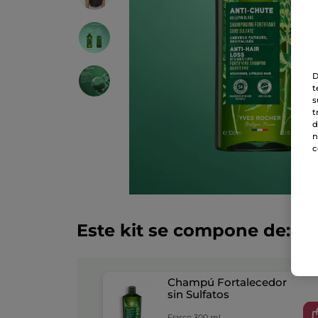
D
t
s
t
d
n
c
Este kit se compone de:
Champú Fortalecedor
sin Sulfatos
Frasco 300 ml