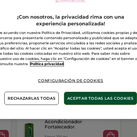
Capilar
Anti-
A
caída
Try
¡Con nosotros, la privacidad rima con una
&
Love
experiencia personalizada!
Entrega entre 
e acuerdo con nuestra Política de Privacidad, utilizamos cookies propias y d
Pago Seguro
erceros para presentarle contenido personalizado y publicidad que se adapt
us preferencias, proponerle servicios vinculados a las redes sociales y analizar
Satisfecho o t
ráfico del sitio. Al hacer clic en "Aceptar todas las cookies", usted acepta el us
e todas las cookies colocadas en nuestro sitio web. Para saber más sobre
uestro uso de cookies, haga clic en "Configuración de cookies" en el banner 
Las promociones 
comparación con 
onsulte nuestra
Politica privacidad
VER P.T.R 2026
CONFIGURACIÓN DE COOKIES
RECHAZARLAS TODAS
ACEPTAR TODAS LAS COOKIES
Acondicionador
Fortalecedor
Frasco 200 ml