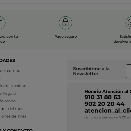
uro con tu
Pago seguro
Satisf
ido
devolvemo
DADES
Suscribirme a
la
 por compra
Newsletter
s
ón de Navidad
Horario Atención al 
e Regalo
910 31 88 63
ón Monoi
902 20 20 44
des del mes
atencion_al_c
iones del mes
de lunes a viernes, de 9:00 a 
A Y CONTACTO