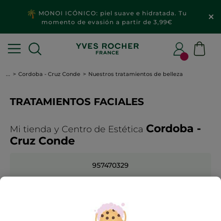
MONOI ICÓNICO: piel suave e hidratada. Tu
momento de evasión a partir de 3,99€
...
Cordoba - Cruz Conde
Nuestros tratamientos de belleza
TRATAMIENTOS FACIALES
Cordoba -
Mi tienda y Centro de Estética
Cruz Conde
957470329
BUSCAR OTRA TIENDA
Para cualquier cuestión, puede contactar con su
consejera de belleza.