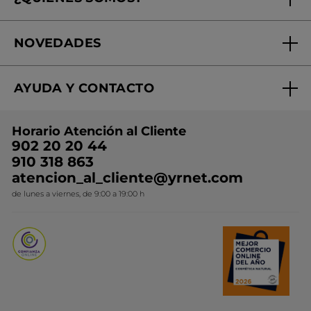
Tratamientos de Belleza
Fundación Yves Rocher
Encuentra tu Centro de Belleza
NOVEDADES
¿Quiénes somos?
Mi club Yves Rocher
Regalo por compra
Expertos en Cosmética Dermo-botánica
Condiciones promocionales
AYUDA Y CONTACTO
Rebajas
Nuestros compromisos
Preguntas y respuestas
Colección de Navidad
Trabaja con nosotros
Horario Atención al Cliente
Contacto
Ideas de Regalo
902 20 20 44
Conviértete en Franquiciada
910 318 863
Colección Monoi
atencion_al_cliente@yrnet.com
Novedades del mes
de lunes a viernes, de 9:00 a 19:00 h
Promociones del mes