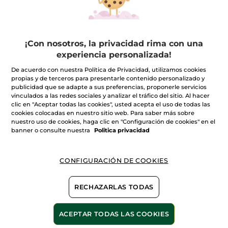
+
ESPECIFICOS
¡Con nosotros, la privacidad rima con una
experiencia personalizada!
+
ANTI-EDAD
De acuerdo con nuestra Política de Privacidad, utilizamos cookies
propias y de terceros para presentarle contenido personalizado y
publicidad que se adapte a sus preferencias, proponerle servicios
+
vinculados a las redes sociales y analizar el tráfico del sitio. Al hacer
COMPLETA TUS TRATAMIENTOS FACIALES
clic en "Aceptar todas las cookies", usted acepta el uso de todas las
cookies colocadas en nuestro sitio web. Para saber más sobre
nuestro uso de cookies, haga clic en "Configuración de cookies" en el
*La duración de nuestros tratamientos incluye el tiempo
banner o consulte nuestra
Politica privacidad
necesario para desvestirse y vestirse.
CONFIGURACIÓN DE COOKIES
TRATAMIENTOS
TRATAMIENTOS LPG
CORPORALES
RECHAZARLAS TODAS
TRATAMIENTOS
ACEPTAR TODAS LAS COOKIES
BELLEZA PARA TI