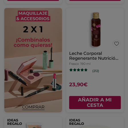
Leche Corporal
Regenerante Nutrición
Intensa
Frasco
190 ml
(212)
23,90€
AÑADIR A MI
CESTA
IDEAS
IDEAS
REGALO
REGALO