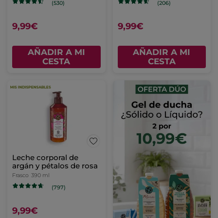
(530)
(206)
9,99€
9,99€
AÑADIR A MI
AÑADIR A MI
CESTA
CESTA
Leche corporal de
argán y pétalos de rosa
Frasco
390 ml
(797)
9,99€