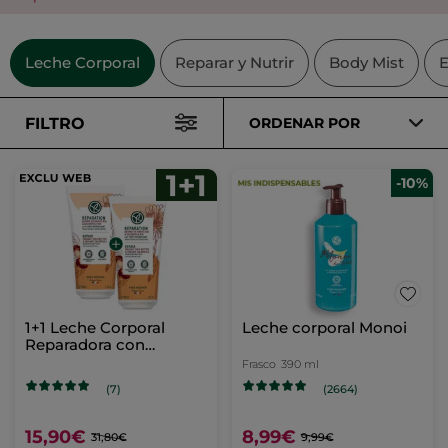
Leche Corporal
Reparar y Nutrir
Body Mist
E
FILTRO
ORDENAR POR
-10%
1+1 Leche Corporal
Leche corporal Monoi
Reparadora con
manteca de karité y
Frasco
390 ml
caléndula
(7)
(2664)
15,90€
8,99€
31,80€
9,99€