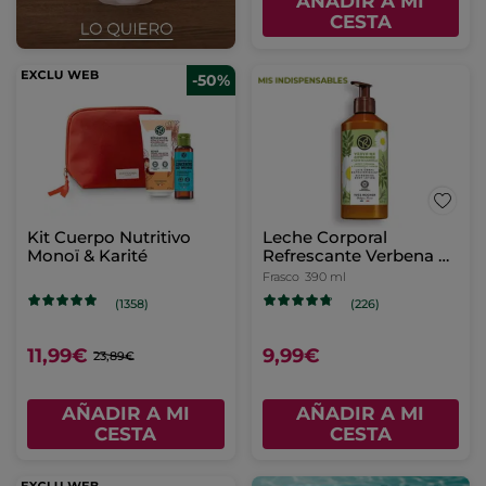
AÑADIR A MI
CESTA
-50%
Kit Cuerpo Nutritivo
Leche Corporal
Monoï & Karité
Refrescante Verbena de
Limón y Flor De
Frasco
390 ml
Camomila
(1358)
(226)
11,99€
9,99€
23,89€
AÑADIR A MI
AÑADIR A MI
CESTA
CESTA