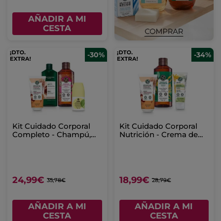
AÑADIR A MI
CESTA
-30%
-34%
Kit Cuidado Corporal
Kit Cuidado Corporal
Completo - Champú,
Nutrición - Crema de
Leche Corporal &
manos, Leche Corporal
Desodorante
& Gel de Ducha
24,99€
18,99€
35,78€
28,79€
AÑADIR A MI
AÑADIR A MI
CESTA
CESTA