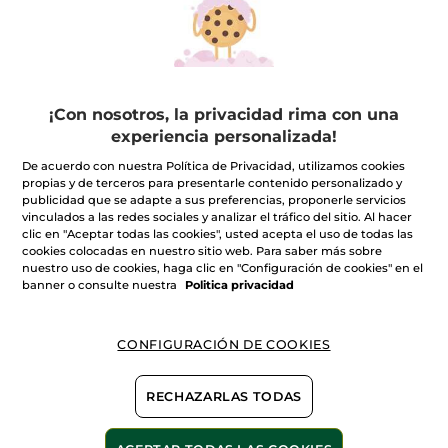
Leche Corporal Vainilla
Leche Corporal
Bourbon
Nutritiva
Frasco
390 ml
Frasco
390 ml
(925)
(1880)
¡Con nosotros, la privacidad rima con una
experiencia personalizada!
9,99€
23,90€
De acuerdo con nuestra Política de Privacidad, utilizamos cookies
propias y de terceros para presentarle contenido personalizado y
publicidad que se adapte a sus preferencias, proponerle servicios
AÑADIR A MI
AÑADIR A MI
vinculados a las redes sociales y analizar el tráfico del sitio. Al hacer
CESTA
CESTA
clic en "Aceptar todas las cookies", usted acepta el uso de todas las
cookies colocadas en nuestro sitio web. Para saber más sobre
nuestro uso de cookies, haga clic en "Configuración de cookies" en el
banner o consulte nuestra
Politica privacidad
CONFIGURACIÓN DE COOKIES
RECHAZARLAS TODAS
Leche corporal oliva y
petitgrain