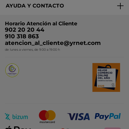
Condiciones promocionales
AYUDA Y CONTACTO
Rebajas
Nuestros compromisos
Preguntas y respuestas
Colección de Navidad
Trabaja con nosotros
Horario Atención al Cliente
Contacto
Ideas de Regalo
902 20 20 44
Conviértete en Franquiciada
910 318 863
Colección Monoi
atencion_al_cliente@yrnet.com
Novedades del mes
de lunes a viernes, de 9:00 a 19:00 h
Promociones del mes