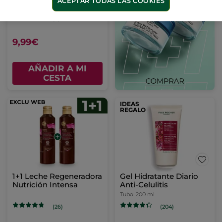
ACEPTAR TODAS LAS COOKIES
390 ml
(9)
9,99€
AÑADIR A MI
CESTA
IDEAS
REGALO
1+1 Leche Regeneradora
Gel Hidratante Diario
Nutrición Intensa
Anti-Celulitis
Tubo
200 ml
(26)
(204)