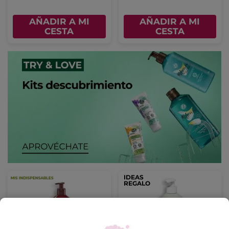
AÑADIR A MI
AÑADIR A MI
CESTA
CESTA
IDEAS
REGALO