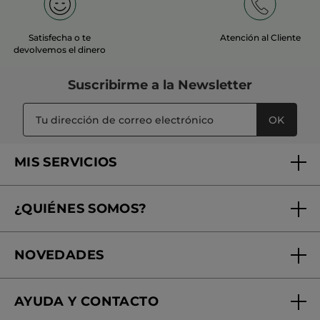
Satisfecha o te
Atención al Cliente
devolvemos el dinero
Suscribirme a
la Newsletter
OK
MIS SERVICIOS
Seguimiento de mi pedido
¿QUIÉNES SOMOS?
Tratamientos de Belleza
Fundación Yves Rocher
Encuentra tu Centro de Belleza
NOVEDADES
¿Quiénes somos?
Mi club Yves Rocher
Regalo por compra
Expertos en Cosmética Dermo-botánica
Condiciones promocionales
AYUDA Y CONTACTO
Rebajas
Nuestros compromisos