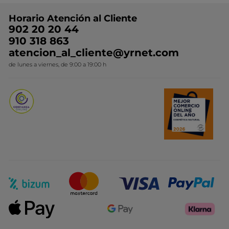
Preguntas y respuestas
Colección de Navidad
Trabaja con nosotros
Horario Atención al Cliente
Contacto
Ideas de Regalo
902 20 20 44
Conviértete en Franquiciada
910 318 863
Colección Monoi
atencion_al_cliente@yrnet.com
Novedades del mes
de lunes a viernes, de 9:00 a 19:00 h
Promociones del mes