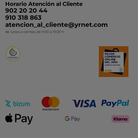
Horario Atención al Cliente
Contacto
Ideas de Regalo
902 20 20 44
Conviértete en Franquiciada
910 318 863
Colección Monoi
atencion_al_cliente@yrnet.com
Novedades del mes
de lunes a viernes, de 9:00 a 19:00 h
Promociones del mes