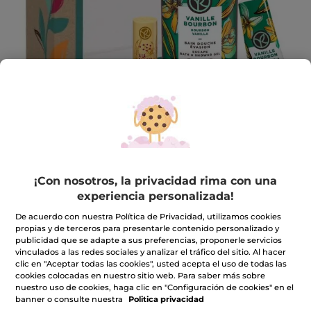
Kit Cuerpo Vainilla Bourbon
¡Con nosotros, la privacidad rima con una
¡Para una escapada deliciosa!
experiencia personalizada!
★★★★★
★★★★★
INCLUIR UNA RESEÑA
De acuerdo con nuestra Política de Privacidad, utilizamos cookies
No
propias y de terceros para presentarle contenido personalizado y
hay
12,99€
publicidad que se adapte a sus preferencias, proponerle servicios
14,97€
-13%
valoraciones
vinculados a las redes sociales y analizar el tráfico del sitio. Al hacer
de
clic en "Aceptar todas las cookies", usted acepta el uso de todas las
Kit
Cantidad
Cuerpo
cookies colocadas en nuestro sitio web. Para saber más sobre
Vainilla
nuestro uso de cookies, haga clic en "Configuración de cookies" en el
Bourbon
banner o consulte nuestra
Politica privacidad