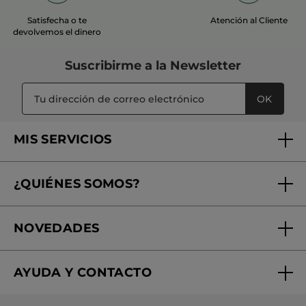
Satisfecha o te
Atención al Cliente
devolvemos el dinero
Suscribirme a
la Newsletter
OK
MIS SERVICIOS
Seguimiento de mi pedido
¿QUIÉNES SOMOS?
Tratamientos de Belleza
Fundación Yves Rocher
Encuentra tu Centro de Belleza
NOVEDADES
¿Quiénes somos?
Mi club Yves Rocher
Regalo por compra
Expertos en Cosmética Dermo-botánica
Condiciones promocionales
AYUDA Y CONTACTO
Rebajas
Nuestros compromisos
Preguntas y respuestas
Colección de Navidad
Trabaja con nosotros