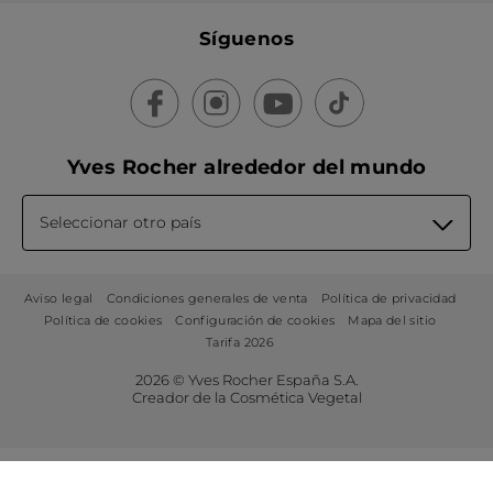
Síguenos
Yves Rocher alrededor del mundo
Seleccionar otro país
Aviso legal
Condiciones generales de venta
Política de privacidad
Política de cookies
Configuración de cookies
Mapa del sitio
Tarifa 2026
2026 © Yves Rocher España S.A.
Creador de la Cosmética Vegetal