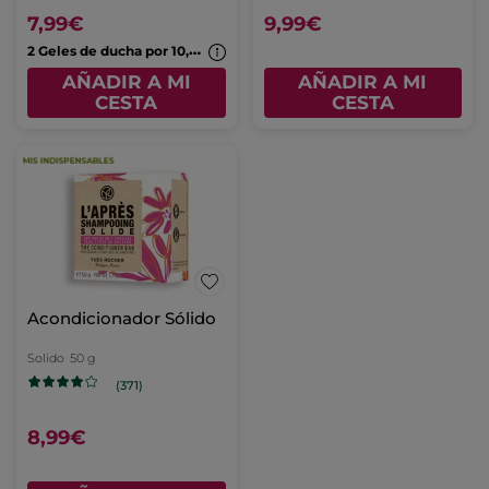
7,99€
9,99€
2
Geles de ducha por 10,99€
AÑADIR A MI
AÑADIR A MI
CESTA
CESTA
Acondicionador Sólido
Solido
50 g
(371)
8,99€