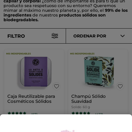
capilar y corporal
¿cómo de importante es para ti que un
producto sea respetuoso con su entorno? Queremos
mimar al máximo nuestro planeta y, por ello, el
99% de los
ingredientes
de nuestros
productos sólidos son
biodegradables.
FILTRO
ORDENAR POR
Caja Reutilizable para
Champú Sólido
Cosméticos Sólidos
Suavidad
Solido
60 g
(67)
(422)
4,99€
7,99€