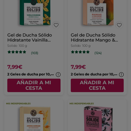
Gel de Ducha Sólido
Gel de Ducha Sólido
Hidratante Vainilla
Hidratante Mango &
Bourbon
Cilantro
Solido
100 g
Solido
100 g
(103)
(124)
7,99€
7,99€
2
Geles de ducha por 10,99€
2
Geles de ducha por 10,99€
AÑADIR A MI
AÑADIR A MI
CESTA
CESTA