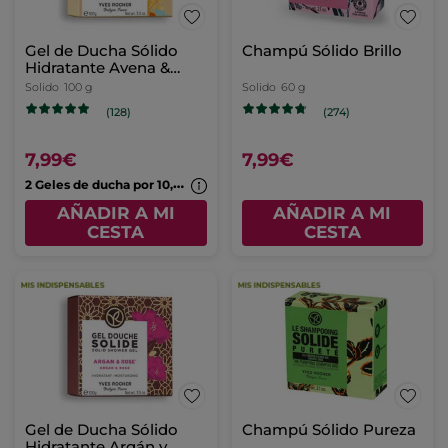
Gel de Ducha Sólido
Champú Sólido Brillo
Hidratante Avena &
Trigo Sarraceno
Solido
100 g
Solido
60 g
(128)
(274)
7,99€
7,99€
2
Geles de ducha por 10,99€
AÑADIR A MI
AÑADIR A MI
CESTA
CESTA
Gel de Ducha Sólido
Champú Sólido Pureza
Hidratante Argán y