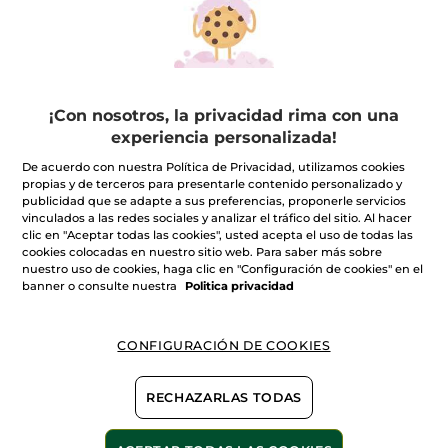
AÑADIR A MI
AÑADIR A MI
CESTA
CESTA
¡Con nosotros, la privacidad rima con una
experiencia personalizada!
De acuerdo con nuestra Política de Privacidad, utilizamos cookies
propias y de terceros para presentarle contenido personalizado y
publicidad que se adapte a sus preferencias, proponerle servicios
vinculados a las redes sociales y analizar el tráfico del sitio. Al hacer
clic en "Aceptar todas las cookies", usted acepta el uso de todas las
cookies colocadas en nuestro sitio web. Para saber más sobre
Gel de Ducha Sólido
Champú Sólido
nuestro uso de cookies, haga clic en "Configuración de cookies" en el
Hidratante Frambuesa
Nutrición
banner o consulte nuestra
Politica privacidad
& Hierbabuena
Solido
100 g
Solido
60 g
(64)
(425)
CONFIGURACIÓN DE COOKIES
7,99€
7,99€
2
Geles de ducha por 10,99€
RECHAZARLAS TODAS
AÑADIR A MI
AÑADIR A MI
CESTA
CESTA