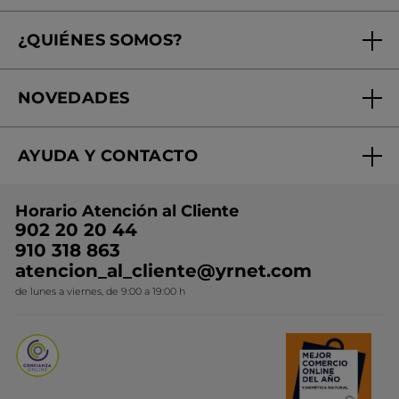
Seguimiento de mi pedido
¿QUIÉNES SOMOS?
Tratamientos de Belleza
Fundación Yves Rocher
Encuentra tu Centro de Belleza
NOVEDADES
¿Quiénes somos?
Mi club Yves Rocher
Regalo por compra
Expertos en Cosmética Dermo-botánica
Condiciones promocionales
AYUDA Y CONTACTO
Rebajas
Nuestros compromisos
Preguntas y respuestas
Colección de Navidad
Trabaja con nosotros
Horario Atención al Cliente
Contacto
Ideas de Regalo
902 20 20 44
Conviértete en Franquiciada
910 318 863
Colección Monoi
atencion_al_cliente@yrnet.com
Novedades del mes
de lunes a viernes, de 9:00 a 19:00 h
Promociones del mes