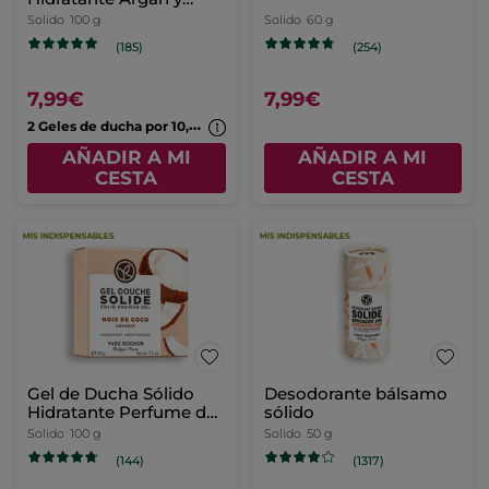
Rosa
Solido
100 g
Solido
60 g
(185)
(254)
7,99€
7,99€
2
Geles de ducha por 10,99€
AÑADIR A MI
AÑADIR A MI
CESTA
CESTA
Gel de Ducha Sólido
Desodorante bálsamo
Hidratante Perfume de
sólido
Coco
Solido
100 g
Solido
50 g
(144)
(1317)