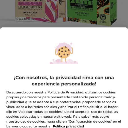
Kit Sólido Pureza Champú &
Acondicionador - Cabello
¡Con nosotros, la privacidad rima con una
experiencia personalizada!
Menos plástico, más belleza
De acuerdo con nuestra Política de Privacidad, utilizamos cookies
★★★★★
★★★★★
INCLUIR UNA RESEÑA
propias y de terceros para presentarle contenido personalizado y
No
publicidad que se adapte a sus preferencias, proponerle servicios
hay
16,98€
vinculados a las redes sociales y analizar el tráfico del sitio. Al hacer
valoraciones
de
clic en "Aceptar todas las cookies", usted acepta el uso de todas las
Kit
cookies colocadas en nuestro sitio web. Para saber más sobre
Cantidad
Sólido
nuestro uso de cookies, haga clic en "Configuración de cookies" en el
Pureza
banner o consulte nuestra
Politica privacidad
Champú