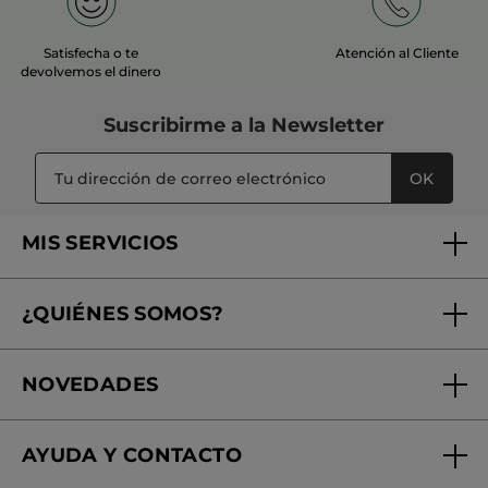
Satisfecha o te
Atención al Cliente
devolvemos el dinero
Suscribirme a
la Newsletter
OK
MIS SERVICIOS
Seguimiento de mi pedido
¿QUIÉNES SOMOS?
Tratamientos de Belleza
Fundación Yves Rocher
Encuentra tu Centro de Belleza
NOVEDADES
¿Quiénes somos?
Mi club Yves Rocher
Regalo por compra
Expertos en Cosmética Dermo-botánica
Condiciones promocionales
AYUDA Y CONTACTO
Rebajas
Nuestros compromisos