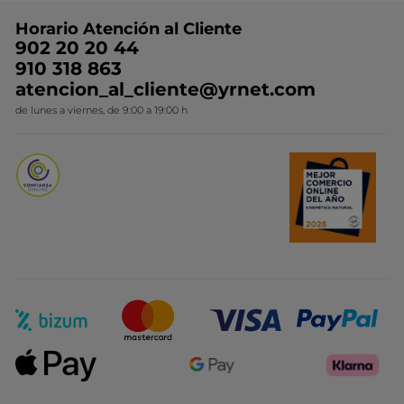
Preguntas y respuestas
Colección de Navidad
Trabaja con nosotros
Horario Atención al Cliente
Contacto
Ideas de Regalo
902 20 20 44
Conviértete en Franquiciada
910 318 863
Colección Monoi
atencion_al_cliente@yrnet.com
Novedades del mes
de lunes a viernes, de 9:00 a 19:00 h
Promociones del mes