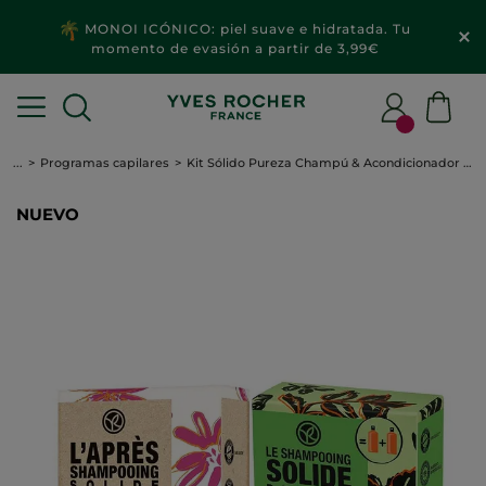
MONOI ICÓNICO: piel suave e hidratada. Tu
momento de evasión a partir de 3,99€
...
Programas capilares
Kit Sólido Pureza Champú & Acondicionador - Cabello
NUEVO