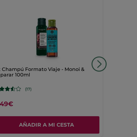
t Champú Formato Viaje - Monoi &
Caja Reutil
parar 100ml
(17)
,49€
4,99€
AÑADIR A MI CESTA