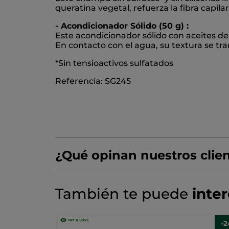
queratina vegetal, refuerza la fibra capila
- Acondicionador Sólido (50 g) :
Este acondicionador sólido con aceites de 
En contacto con el agua, su textura se tra
*Sin tensioactivos sulfatados
Referencia: SG245
¿Qué opinan nuestros clie
¡Queremos conocer tu opinión!
Sin
También te puede
inte
puntuación
☆☆☆☆☆
☆☆☆☆☆
No
hay
AÑADIR UNA RESEÑA
valoraciones
-
de