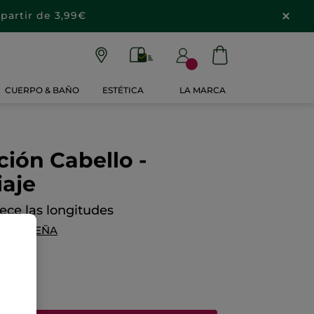
partir de 3,99€
CUERPO & BAÑO
ESTÉTICA
LA MARCA
ción Cabello -
iaje
lece las longitudes
NA RESEÑA