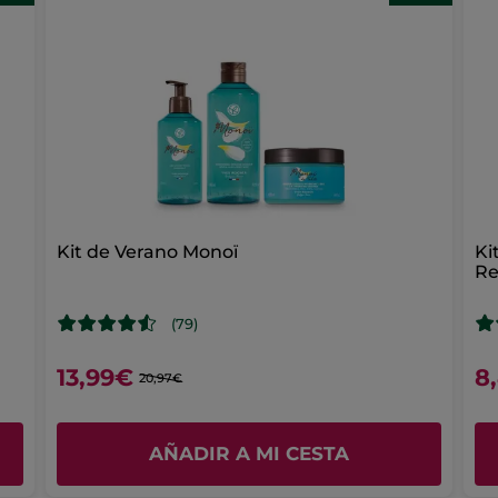
Kit de Verano Monoï
Ki
Re
(79)
13,99€
8
20,97€
AÑADIR A MI CESTA