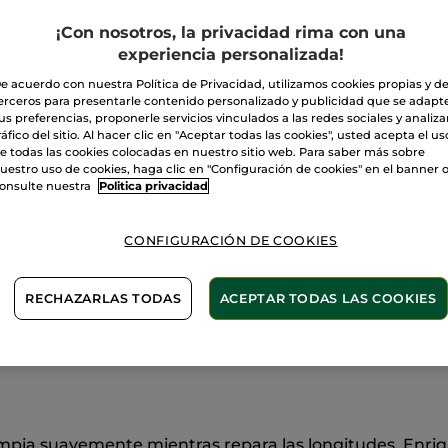
Formato
Viaje
A
¡Con nosotros, la privacidad rima con una
experiencia personalizada!
Entrega entre 
e acuerdo con nuestra Política de Privacidad, utilizamos cookies propias y d
erceros para presentarle contenido personalizado y publicidad que se adapt
Pago Seguro
us preferencias, proponerle servicios vinculados a las redes sociales y analizar
ráfico del sitio. Al hacer clic en "Aceptar todas las cookies", usted acepta el us
Satisfecho o t
e todas las cookies colocadas en nuestro sitio web. Para saber más sobre
uestro uso de cookies, haga clic en "Configuración de cookies" en el banner 
onsulte nuestra
Politica privacidad
Las promociones 
comparación con 
VER P.T.R 2026
CONFIGURACIÓN DE COOKIES
RECHAZARLAS TODAS
ACEPTAR TODAS LAS COOKIES
n este dúo práctico para reparar y embellecer el cabello 
 limpia suavemente mientras repara las longitudes. Enriq