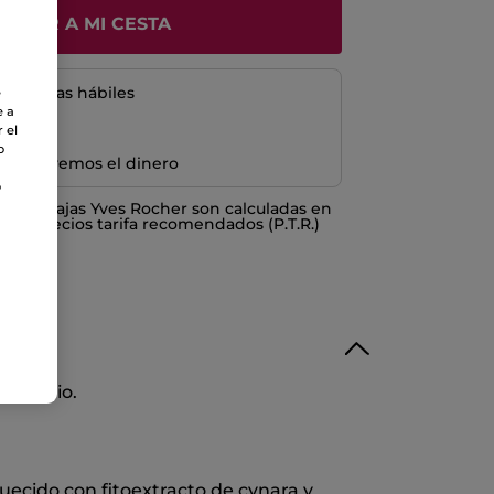
ÑADIR A MI CESTA
5 a 8 días hábiles
e
e a
 el
o
e devolvemos el dinero
o
o ventajas Yves Rocher son calculadas en
los Precios tarifa recomendados (P.T.R.)
a diario.
uecido con fitoextracto de cynara y