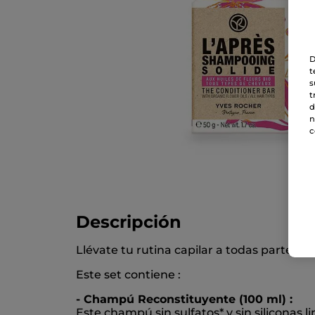
D
t
s
t
d
n
c
Descripción
Llévate tu rutina capilar a todas partes co
Este set contiene :
- Champú Reconstituyente (100 ml) :
Este champú sin sulfatos* y sin siliconas