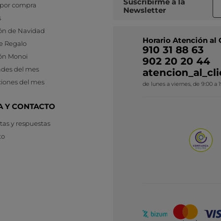
Suscribirme a
la
 por compra
Newsletter
s
ón de Navidad
Horario Atención al 
e Regalo
910 31 88 63
ón Monoi
902 20 20 44
des del mes
atencion_al_c
iones del mes
de lunes a viernes, de 9:00 a 
A Y CONTACTO
as y respuestas
to