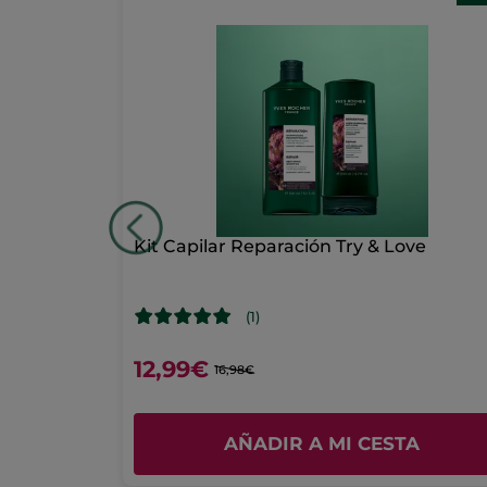
Kit
Reparación
Cabello
-
Formato
Viaje
cos Sólidos
Kit Capilar Reparación Try & Love
(1)
12,99€
16,98€
A
AÑADIR A MI CESTA