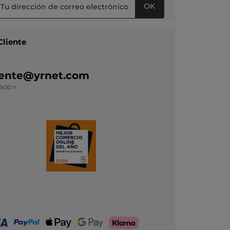
OK
Cliente
liente@yrnet.com
19:00 h