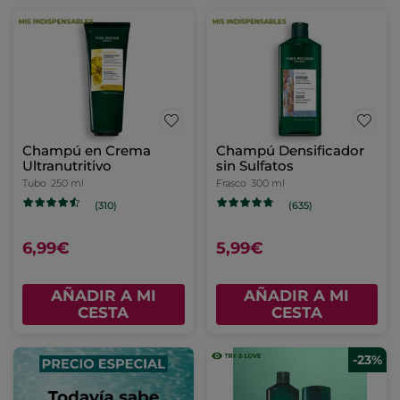
Champú en Crema
Champú Densificador
Ultranutritivo
sin Sulfatos
Tubo
250 ml
Frasco
300 ml
(310)
(635)
6,99€
5,99€
AÑADIR A MI
AÑADIR A MI
CESTA
CESTA
-23%