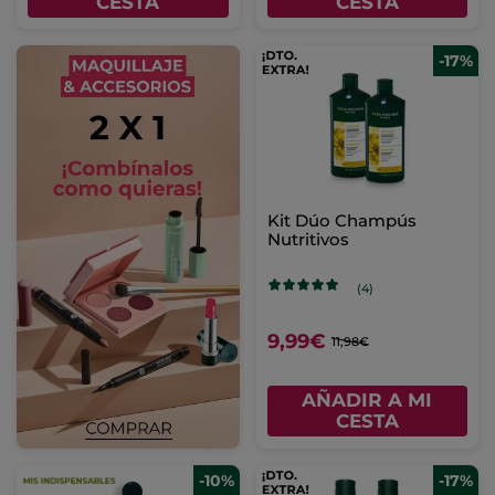
CESTA
CESTA
-17%
Kit Dúo Champús
Nutritivos
(4)
9,99€
11,98€
AÑADIR A MI
CESTA
-10%
-17%