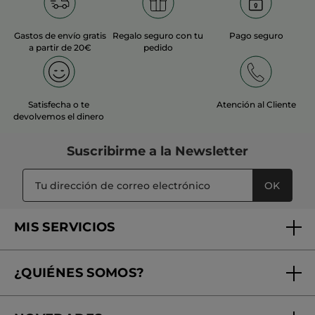
Gastos de envío gratis
Regalo seguro con tu
Pago seguro
a partir de 20€
pedido
Satisfecha o te
Atención al Cliente
devolvemos el dinero
Suscribirme a
la Newsletter
OK
MIS SERVICIOS
Seguimiento de mi pedido
¿QUIÉNES SOMOS?
Tratamientos de Belleza
Fundación Yves Rocher
Encuentra tu Centro de Belleza