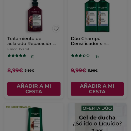
Tratamiento de
Dúo Champú
aclarado Reparación
Densificador sin
Exprés - Savia
Sulfatos
Frasco
150 ml
Ultrarestauradora
(1)
(8)
8,99€
9,99€
9,99€
11,98€
AÑADIR A MI
AÑADIR A MI
CESTA
CESTA