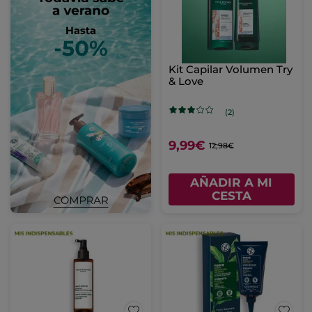
Kit Capilar Volumen Try
& Love
(2)
9,99€
12,98€
AÑADIR A MI
CESTA