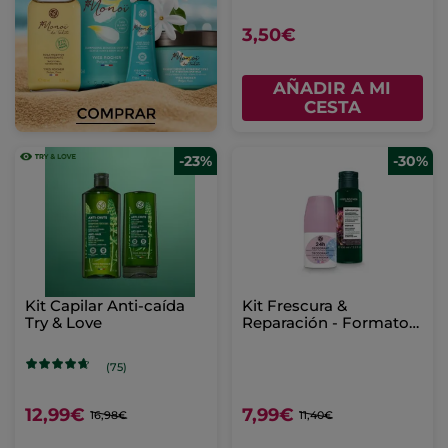
3,50€
AÑADIR A MI
CESTA
-23%
-30%
Kit Capilar Anti-caída
Kit Frescura &
Try & Love
Reparación - Formato
Viaje
(75)
12,99€
7,99€
16,98€
11,40€