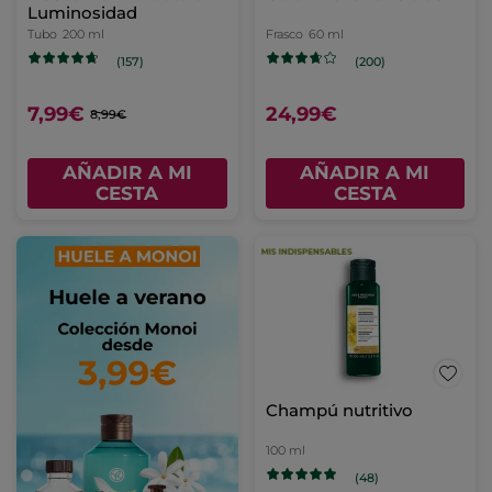
Luminosidad
Tubo
200 ml
Frasco
60 ml
(157)
(200)
7,99€
24,99€
8,99€
AÑADIR A MI
AÑADIR A MI
CESTA
CESTA
Champú nutritivo
100 ml
(48)