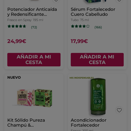
Potenciador Anticaída
Sérum Fortalecedor
y Redensificante
Cuero Cabelludo
Capilar
Frasco en Spray
195 ml
Tubo
75 ml
(72)
(166)
24,99€
17,99€
AÑADIR A MI
AÑADIR A MI
CESTA
CESTA
NUEVO
Kit Sólido Pureza
Acondicionador
Champú &
Fortalecedor
Acondicionador -
Frasco
200 ml