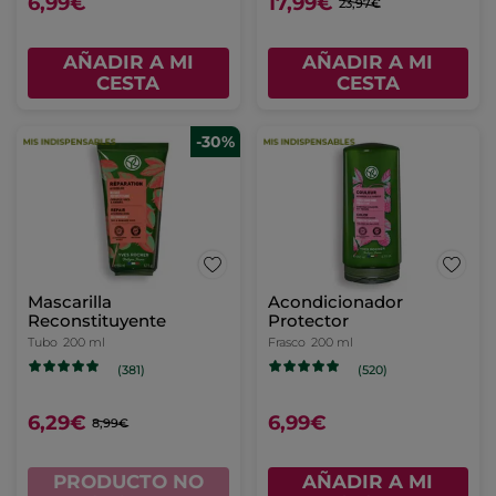
6,99€
17,99€
23,97€
AÑADIR A MI
AÑADIR A MI
CESTA
CESTA
-30%
Mascarilla
Acondicionador
Reconstituyente
Protector
Tubo
200 ml
Frasco
200 ml
(381)
(520)
6,29€
6,99€
8,99€
PRODUCTO NO
AÑADIR A MI