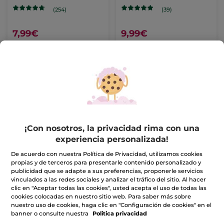
(254)
(39)
7,99€
9,99€
AÑADIR A MI
AÑADIR A MI
CESTA
CESTA
¡Con nosotros, la privacidad rima con una
experiencia personalizada!
De acuerdo con nuestra Política de Privacidad, utilizamos cookies
propias y de terceros para presentarle contenido personalizado y
Champú Sólido Brillo
publicidad que se adapte a sus preferencias, proponerle servicios
vinculados a las redes sociales y analizar el tráfico del sitio. Al hacer
Solido
60 g
clic en "Aceptar todas las cookies", usted acepta el uso de todas las
cookies colocadas en nuestro sitio web. Para saber más sobre
(274)
nuestro uso de cookies, haga clic en "Configuración de cookies" en el
banner o consulte nuestra
Politica privacidad
7,99€