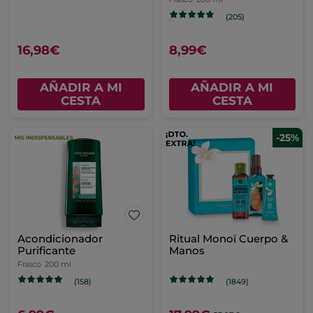
Cabello
(205)
16,98€
8,99€
AÑADIR A MI
AÑADIR A MI
CESTA
CESTA
-25%
Acondicionador
Ritual Monoï Cuerpo &
Purificante
Manos
Frasco
200 ml
(158)
(1849)