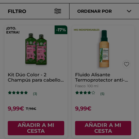
FILTRO
ORDENAR POR
-17%
Kit Dúo Color - 2
Fluido Alisante
Champús para cabello
Termoprotector anti-
teñido
encrespamiento
Frasco
100 ml
(3)
(5)
9,99€
9,99€
11,98€
AÑADIR A MI
AÑADIR A MI
CESTA
CESTA