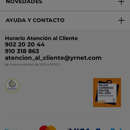
NOVEDADES
¿Quiénes somos?
Mi club Yves Rocher
Regalo por compra
Expertos en Cosmética Dermo-botánica
Condiciones promocionales
AYUDA Y CONTACTO
Rebajas
Nuestros compromisos
Preguntas y respuestas
Colección de Navidad
Trabaja con nosotros
Horario Atención al Cliente
Contacto
Ideas de Regalo
902 20 20 44
Conviértete en Franquiciada
910 318 863
Colección Monoi
atencion_al_cliente@yrnet.com
Novedades del mes
de lunes a viernes, de 9:00 a 19:00 h
Promociones del mes