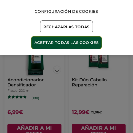
CONFIGURACIÓN DE COOKIES
AÑADIR A MI
CESTA
RECHAZARLAS TODAS
-19%
ACEPTAR TODAS LAS COOKIES
Acondicionador
Kit Dúo Cabello
Densificador
Reparación
Frasco
200 ml
(180)
6,99€
12,99€
15,98€
AÑADIR A MI
AÑADIR A MI