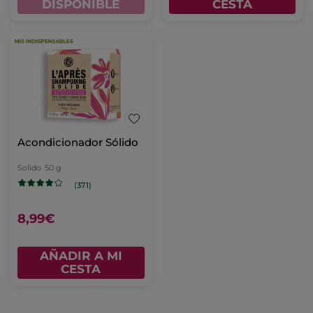
DISPONIBLE
CESTA
Acondicionador Sólido
Solido
50 g
(371)
8,99€
AÑADIR A MI
CESTA