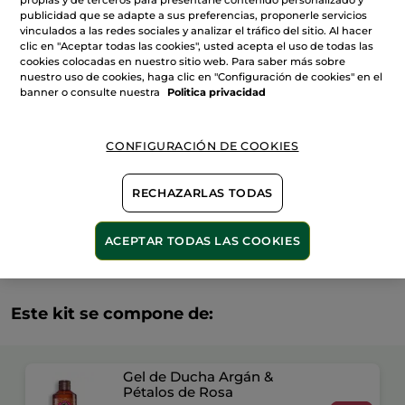
Kit
publicidad que se adapte a sus preferencias, proponerle servicios
Argán
vinculados a las redes sociales y analizar el tráfico del sitio. Al hacer
Gel
AÑADIR A MI CESTA
clic en "Aceptar todas las cookies", usted acepta el uso de todas las
de
Ducha
cookies colocadas en nuestro sitio web. Para saber más sobre
&
nuestro uso de cookies, haga clic en "Configuración de cookies" en el
Leche
banner o consulte nuestra
Politica privacidad
corporal
Entrega entre 5 a 8 días hábiles
Pago Seguro
CONFIGURACIÓN DE COOKIES
Satisfecho o te devolvemos el dinero
RECHAZARLAS TODAS
Las promociones o ventajas Yves Rocher son
calculadas en comparación con los Precios tarifa
recomendados (P.T.R.)
ACEPTAR TODAS LAS COOKIES
VER P.T.R 2026
Este kit se compone de:
Gel de Ducha Argán &
Pétalos de Rosa