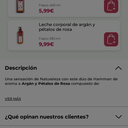
Frasco 400 ml
5,99€
Leche corporal de argán y
pétalos de rosa
Frasco 390 ml
9,99€
Descripción
Una sensación de Naturaleza con este dúo de Hamman de
aroma a
Argán y Pétalos de Rosa
compuesto de:
1 gel de ducha 400 ml
1 leche corporal 390 ml
VER MÁS
La piel, suavemente limpia, queda delicadamente
perfumada y perfectamente hidratada.
¿Qué opinan nuestros clientes?
Prolonga el aroma de tu gama favorita con la
Bruma
perfumada para cuerpo y cabello
.