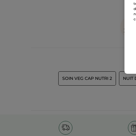
t
d
n
c
SOIN VEG CAP NUTRI 2
NUIT 