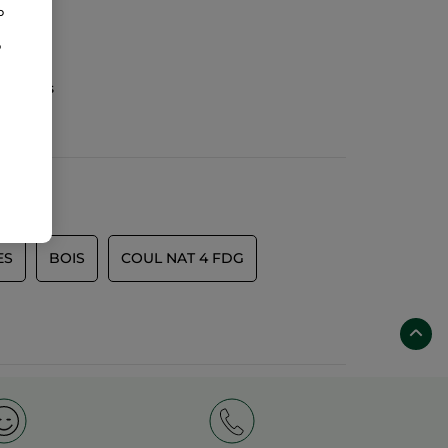
o
o
as de
gánicos
ES
BOIS
COUL NAT 4 FDG