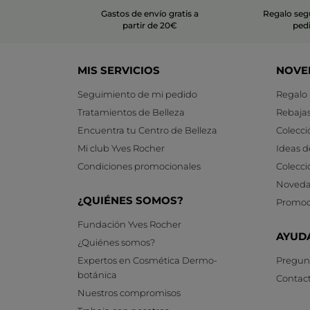
Gastos de envío gratis a
Regalo seg
partir de 20€
ped
MIS SERVICIOS
NOVE
Seguimiento de mi pedido
Regalo
Tratamientos de Belleza
Rebaja
Encuentra tu Centro de Belleza
Colecci
Mi club Yves Rocher
Ideas d
Condiciones promocionales
Colecci
Noveda
¿QUIÉNES SOMOS?
Promoc
Fundación Yves Rocher
AYUD
¿Quiénes somos?
Expertos en Cosmética Dermo-
Pregunt
botánica
Contac
Nuestros compromisos