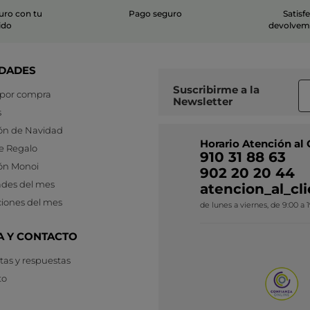
uro con tu
Pago seguro
Satisf
ido
devolvemo
DADES
Suscribirme a
la
 por compra
Newsletter
s
ón de Navidad
Horario Atención al 
e Regalo
910 31 88 63
ón Monoi
902 20 20 44
des del mes
atencion_al_c
iones del mes
de lunes a viernes, de 9:00 a 
A Y CONTACTO
as y respuestas
to