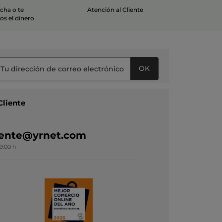
echa o te
Atención al Cliente
s el dinero
OK
Cliente
liente@yrnet.com
19:00 h