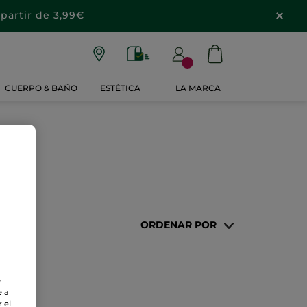
partir de 3,99€
CUERPO & BAÑO
ESTÉTICA
LA MARCA
ORDENAR POR
e
e a
 el