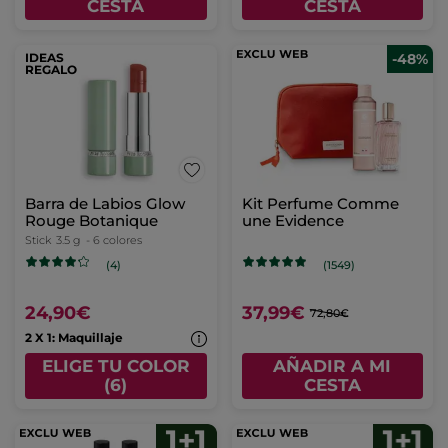
CESTA
CESTA
IDEAS
-48%
REGALO
Barra de Labios Glow
Kit Perfume Comme
Rouge Botanique
une Evidence
Stick
3.5 g
- 6 colores
(4)
(1549)
24,90€
37,99€
72,80€
2 X 1: Maquillaje
ELIGE TU COLOR
AÑADIR A MI
(6)
CESTA