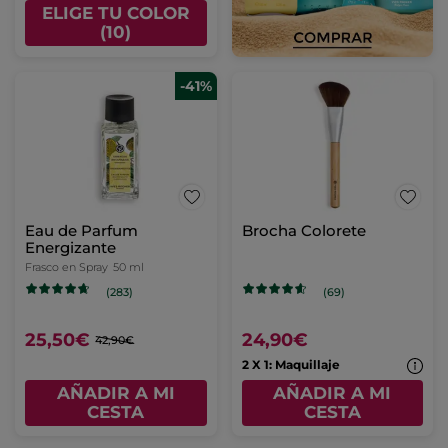
ELIGE TU COLOR
(10)
-41%
Eau de Parfum
Brocha Colorete
Energizante
Frasco en Spray
50 ml
(283)
(69)
25,50€
24,90€
42,90€
2 X 1: Maquillaje
AÑADIR A MI
AÑADIR A MI
CESTA
CESTA