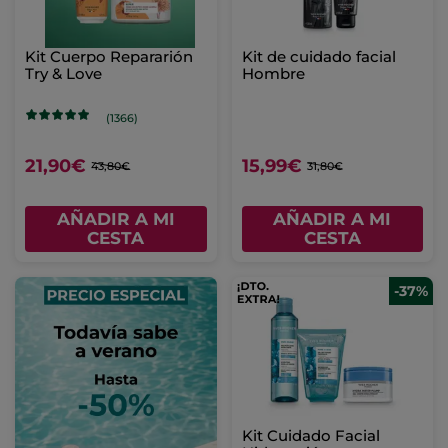
Kit Cuerpo Repararión
Kit de cuidado facial
Try & Love
Hombre
(1366)
21,90€
15,99€
43,80€
31,80€
AÑADIR A MI
AÑADIR A MI
CESTA
CESTA
-37%
Kit Cuidado Facial