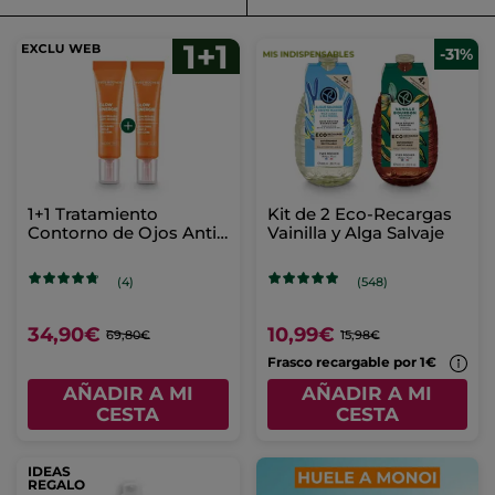
-31%
1+1 Tratamiento
Kit de 2 Eco-Recargas
Contorno de Ojos Anti-
Vainilla y Alga Salvaje
Ojeras Glow Energie
(4)
(548)
34,90€
10,99€
69,80€
15,98€
Frasco recargable por 1€
AÑADIR A MI
AÑADIR A MI
CESTA
CESTA
IDEAS
REGALO