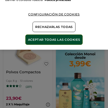
banner o consulte nuestra
Politica privacidad
39,90€
10,99€
79,80€
15,98€
Frasco recargable por 1€
CONFIGURACIÓN DE COOKIES
AÑADIR A MI
AÑADIR A MI
CESTA
CESTA
RECHAZARLAS TODAS
IDEAS
REGALO
ACEPTAR TODAS LAS COOKIES
Polvos Compactos
Caja
8 g
- 10 colores
(237)
23,90€
2 X 1: Maquillaje