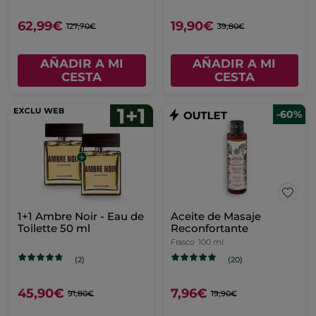
62,99€
19,90€
127,70€
39,80€
AÑADIR A MI
AÑADIR A MI
CESTA
CESTA
-60%
1+1 Ambre Noir - Eau de
Aceite de Masaje
Toilette 50 ml
Reconfortante
Frasco
100 ml
(2)
(20)
45,90€
7,96€
91,80€
19,90€