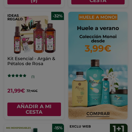
(9)
CESTA
IDEAS
-32%
REGALO
Kit Esencial - Argán &
Pétalos de Rosa
(1)
21,99€
32,46€
AÑADIR A MI
CESTA
-15%