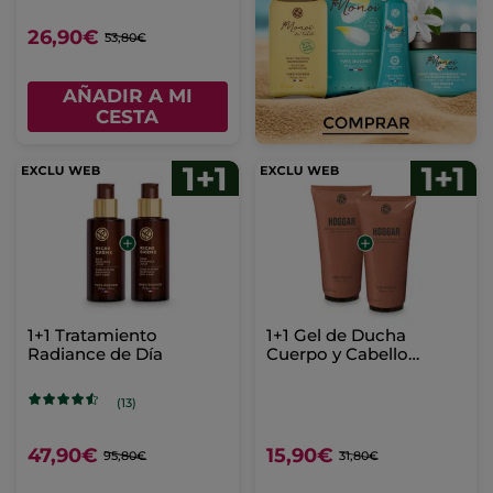
26,90€
53,80€
AÑADIR A MI
CESTA
1+1 Tratamiento
1+1 Gel de Ducha
Radiance de Día
Cuerpo y Cabello
Hoggar 200 ml
(13)
47,90€
15,90€
95,80€
31,80€