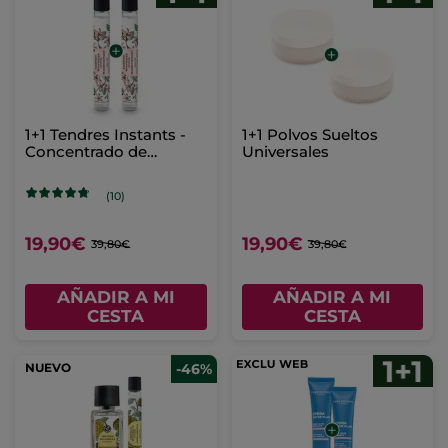
1+1 Tendres Instants -
1+1 Polvos Sueltos
Concentrado de
Universales
Perfume Roll-on
(10)
19,90€
19,90€
39,80€
39,80€
AÑADIR A MI
AÑADIR A MI
CESTA
CESTA
NUEVO
-46%