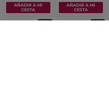
AÑADIR A MI
AÑADIR A MI
CESTA
CESTA
1+1 Tratamiento
1+1 Calme Absolu -
Contorno de Ojos
Concentrado de
Refrescante Hydra
Perfume Roll-on
Water-Plump
(5)
19,90€
19,90€
39,80€
39,80€
AÑADIR A MI
AÑADIR A MI
CESTA
CESTA