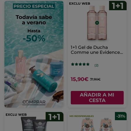
1+1 Gel de Ducha
Comme une Evidence
200 ml
(2)
15,90€
31,80€
AÑADIR A MI
CESTA
-31%