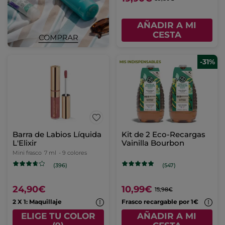
AÑADIR A MI
CESTA
-31%
Barra de Labios Líquida
Kit de 2 Eco-Recargas
L'Elixir
Vainilla Bourbon
Mini frasco
7 ml
- 9 colores
(396)
(547)
24,90€
10,99€
15,98€
2 X 1: Maquillaje
Frasco recargable por 1€
ELIGE TU COLOR
AÑADIR A MI