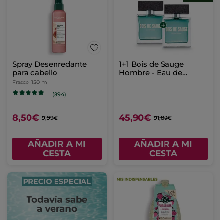
Spray Desenredante
1+1 Bois de Sauge
para cabello
Hombre - Eau de
Toilette 50ml
Frasco
150 ml
(894)
8,50€
45,90€
9,99€
91,80€
AÑADIR A MI
AÑADIR A MI
CESTA
CESTA