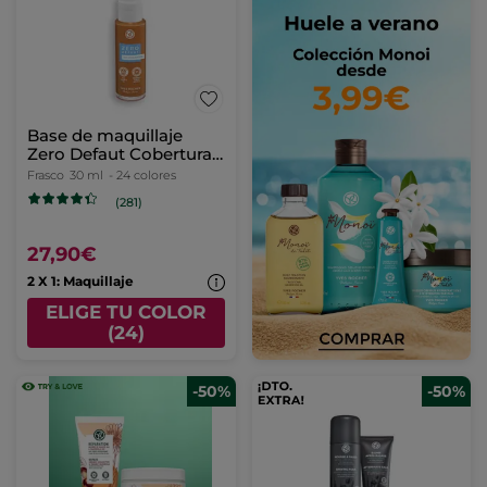
Base de maquillaje
Zero Defaut Cobertura
Impecable, Larga
Frasco
30 ml
- 24 colores
Duración & Hidratación
(281)
24H
27,90€
2 X 1: Maquillaje
ELIGE TU COLOR
(24)
-50%
-50%