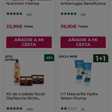
Nutrición Intensa
Antiarrugas Beneficiosa
(26)
(35)
23,90€
39,90€
47,80€
79,80€
AÑADIR A MI
AÑADIR A MI
CESTA
CESTA
-51%
Kit de cuidado facial
1+1 Mascarilla Hydra
Día/Noche Riche
Water-Plump
Creme
(100)
(3)