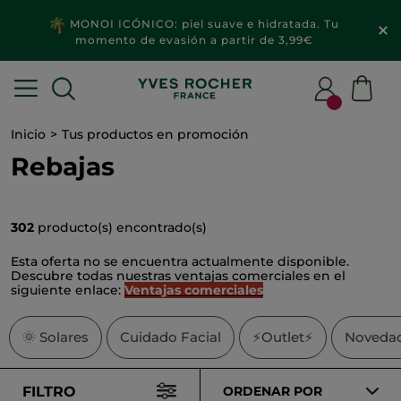
2x1
MAQUILLAJE & ACCESORIOS​
Inicio
Tus productos en promoción
Rebajas
302
producto(s) encontrado(s)
Esta oferta no se encuentra actualmente disponible.
Descubre todas nuestras ventajas comerciales en el
siguiente enlace:
Ventajas comerciales
🌞
Solares
Cuidado Facial
⚡Outlet⚡
Noveda
FILTRO
ORDENAR POR