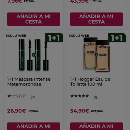
7,96€
43,99€
19,90€
90,80€
AÑADIR A MI
AÑADIR A MI
CESTA
CESTA
1+1 Máscara Intense
1+1 Hoggar Eau de
Métamorphose
Toilette 100 ml
(2)
(1)
26,90€
54,90€
53,80€
109,80€
AÑADIR A MI
AÑADIR A MI