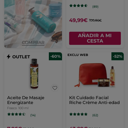
(89)
49,99€
100,80€
AÑADIR A MI
CESTA
-60%
-52%
Aceite De Masaje
Kit Cuidado Facial
Energizante
Riche Crème Anti-edad
Frasco
100 ml
(14)
(62)