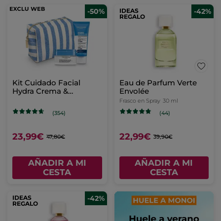
-50%
IDEAS
-42%
REGALO
Kit Cuidado Facial
Eau de Parfum Verte
Hydra Crema &
Envolée
Mascarilla
Frasco en Spray
30 ml
(354)
(44)
23,99€
22,99€
47,80€
39,90€
AÑADIR A MI
AÑADIR A MI
CESTA
CESTA
IDEAS
-42%
REGALO