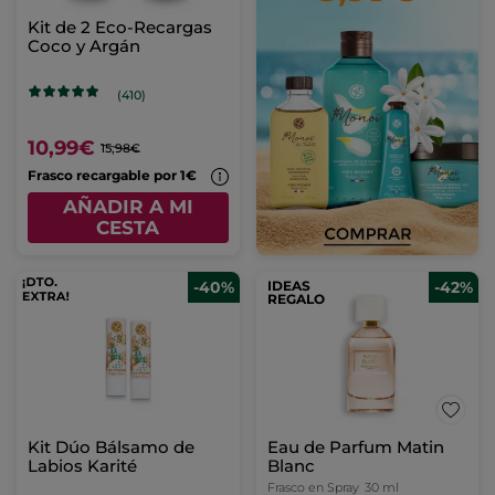
Kit de 2 Eco-Recargas
Coco y Argán
(410)
10,99€
15,98€
Frasco recargable por 1€
AÑADIR A MI
CESTA
-40%
IDEAS
-42%
REGALO
Kit Dúo Bálsamo de
Eau de Parfum Matin
Labios Karité
Blanc
Frasco en Spray
30 ml