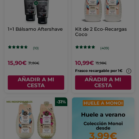
1+1 Bálsamo Aftershave
Kit de 2 Eco-Recargas
Coco
(10)
(409)
15,90€
10,99€
31,80€
15,98€
Frasco recargable por 1€
AÑADIR A MI
AÑADIR A MI
CESTA
CESTA
-31%