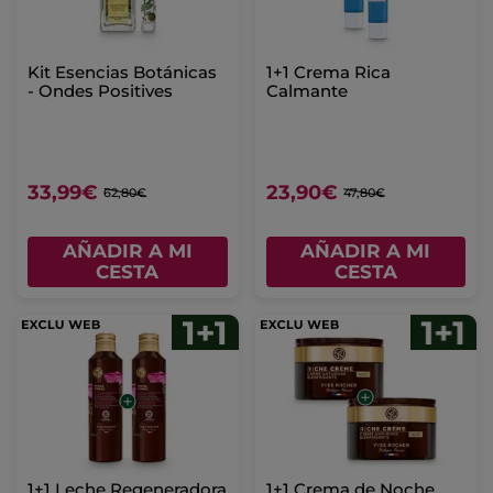
Kit Esencias Botánicas
1+1 Crema Rica
- Ondes Positives
Calmante
33,99€
23,90€
62,80€
47,80€
AÑADIR A MI
AÑADIR A MI
CESTA
CESTA
1+1 Leche Regeneradora
1+1 Crema de Noche