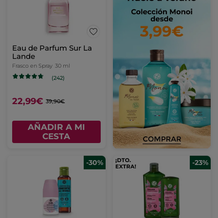
Eau de Parfum Sur La
Lande
Frasco en Spray
30 ml
(242)
22,99€
39,90€
AÑADIR A MI
CESTA
-30%
-23%