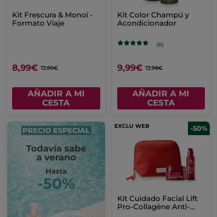
Kit Frescura & Monoï -
Kit Color Champú y
Formato Viaje
Acondicionador
(6)
8,99€
9,99€
12,89€
12,98€
AÑADIR A MI
AÑADIR A MI
CESTA
CESTA
-50%
Kit Cuidado Facial Lift
Pro-Collagène Anti-
Arrugas