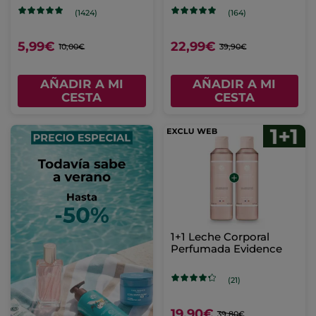
(1424)
(164)
5,99€
22,99€
10,00€
39,90€
AÑADIR A MI
AÑADIR A MI
CESTA
CESTA
1+1 Leche Corporal
Perfumada Evidence
(21)
19,90€
39,80€