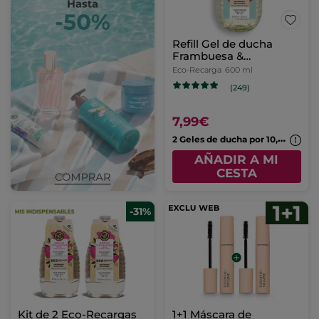
Refill Gel de ducha
Frambuesa &
Hierbabuena
Eco-Recarga
600 ml
(249)
7,99€
2
Geles de ducha por 10,99€
AÑADIR A MI
CESTA
-31%
Kit de 2 Eco-Recargas
1+1 Máscara de