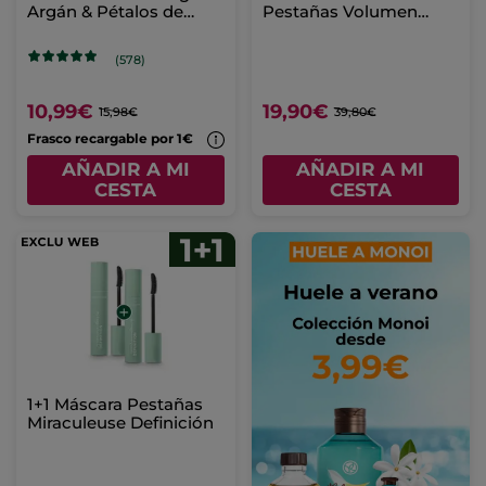
Argán & Pétalos de
Pestañas Volumen
Rosa
negro - 7.8ml
(578)
10,99€
19,90€
15,98€
39,80€
Frasco recargable por 1€
AÑADIR A MI
AÑADIR A MI
CESTA
CESTA
1+1 Máscara Pestañas
Miraculeuse Definición