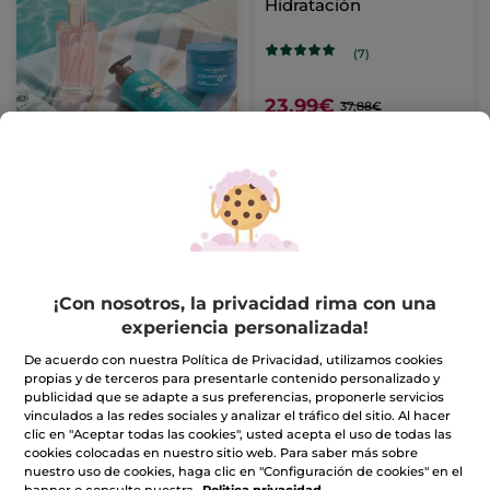
Hidratación
(7)
23,99€
37,88€
AÑADIR A MI
CESTA
-31%
¡Con nosotros, la privacidad rima con una
experiencia personalizada!
De acuerdo con nuestra Política de Privacidad, utilizamos cookies
propias y de terceros para presentarle contenido personalizado y
publicidad que se adapte a sus preferencias, proponerle servicios
1+1 Tratamiento
Kit de 2 Eco-Recargas
vinculados a las redes sociales y analizar el tráfico del sitio. Al hacer
Contorno de Ojos
Monoï y Vainilla
clic en "Aceptar todas las cookies", usted acepta el uso de todas las
Antiarrugas y
cookies colocadas en nuestro sitio web. Para saber más sobre
Antibolsas
(25)
(1076)
nuestro uso de cookies, haga clic en "Configuración de cookies" en el