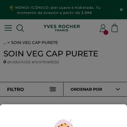
MONOI ICÓNICO: piel suave e hidratada. Tu
momento de evasión a partir de 3,99€
...
SOIN VEG CAP PURETE
SOIN VEG CAP PURETE
0
producto(s) encontrado(s)
FILTRO
ORDENAR POR