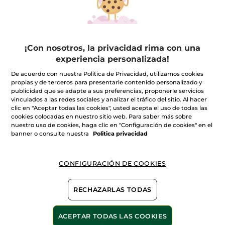
¡Con nosotros, la privacidad rima con una
experiencia personalizada!
100%
extractos
60 hectáreas de
campos orgánicos
vegetales
De acuerdo con nuestra Política de Privacidad, utilizamos cookies
propias y de terceros para presentarle contenido personalizado y
publicidad que se adapte a sus preferencias, proponerle servicios
vinculados a las redes sociales y analizar el tráfico del sitio. Al hacer
clic en "Aceptar todas las cookies", usted acepta el uso de todas las
cookies colocadas en nuestro sitio web. Para saber más sobre
Ver más
nuestro uso de cookies, haga clic en "Configuración de cookies" en el
banner o consulte nuestra
Politica privacidad
SOIN VEG CAP NUTRI 2
NUIT D'ORCHIDEE
CONFIGURACIÓN DE COOKIES
SENSITIVE HOMME
LES MASQUES FRUITES
RECHAZARLAS TODAS
BOIS
COUL NAT 4 FDG
ACEPTAR TODAS LAS COOKIES