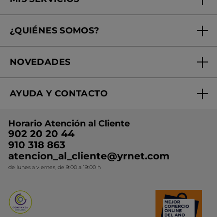
Seguimiento de mi pedido
¿QUIÉNES SOMOS?
Tratamientos de Belleza
Fundación Yves Rocher
Encuentra tu Centro de Belleza
NOVEDADES
¿Quiénes somos?
Mi club Yves Rocher
Regalo por compra
Expertos en Cosmética Dermo-botánica
Condiciones promocionales
AYUDA Y CONTACTO
Rebajas
Nuestros compromisos
Preguntas y respuestas
Colección de Navidad
Trabaja con nosotros
Horario Atención al Cliente
Contacto
Ideas de Regalo
902 20 20 44
Conviértete en Franquiciada
910 318 863
Colección Monoi
atencion_al_cliente@yrnet.com
Novedades del mes
de lunes a viernes, de 9:00 a 19:00 h
Promociones del mes