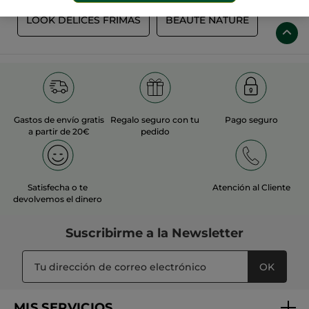
LOOK DELICES FRIMAS
BEAUTE NATURE
Gastos de envío gratis
Regalo seguro con tu
Pago seguro
a partir de 20€
pedido
Satisfecha o te
Atención al Cliente
devolvemos el dinero
Suscribirme a
la Newsletter
OK
MIS SERVICIOS