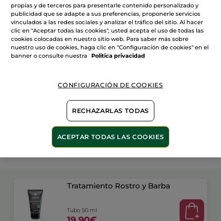
AÑADIR A MI CESTA
propias y de terceros para presentarle contenido personalizado y
publicidad que se adapte a sus preferencias, proponerle servicios
vinculados a las redes sociales y analizar el tráfico del sitio. Al hacer
clic en "Aceptar todas las cookies", usted acepta el uso de todas las
cookies colocadas en nuestro sitio web. Para saber más sobre
Entrega entre 5 a 8 días hábiles
nuestro uso de cookies, haga clic en "Configuración de cookies" en el
banner o consulte nuestra
Politica privacidad
Pago Seguro
Satisfecho o te devolvemos el dinero
CONFIGURACIÓN DE COOKIES
Las promociones o ventajas Yves Rocher son
calculadas en comparación con los Precios tarifa
recomendados (P.T.R.)
RECHAZARLAS TODAS
VER P.T.R 2026
ACEPTAR TODAS LAS COOKIES
Este kit se compone de:
Tratamiento Rostro y Barba
Tubo 50 ml
19,90€