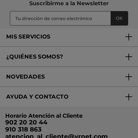
Suscribirme a
la Newsletter
OK
MIS SERVICIOS
Seguimiento de mi pedido
¿QUIÉNES SOMOS?
Tratamientos de Belleza
Fundación Yves Rocher
Encuentra tu Centro de Belleza
NOVEDADES
¿Quiénes somos?
Mi club Yves Rocher
Regalo por compra
Expertos en Cosmética Dermo-botánica
Condiciones promocionales
AYUDA Y CONTACTO
Rebajas
Nuestros compromisos
Preguntas y respuestas
Colección de Navidad
Trabaja con nosotros
Horario Atención al Cliente
Contacto
Ideas de Regalo
902 20 20 44
Conviértete en Franquiciada
910 318 863
Colección Monoi
atencion_al_cliente@yrnet.com