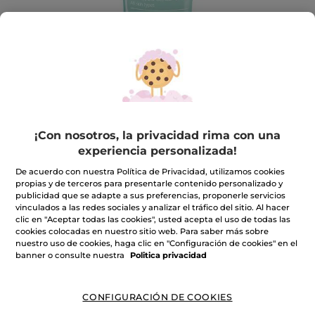
¡Con nosotros, la privacidad rima con una
experiencia personalizada!
Mascarilla SOS Hidratación Intensa
De acuerdo con nuestra Política de Privacidad, utilizamos cookies
propias y de terceros para presentarle contenido personalizado y
30ml
publicidad que se adapte a sus preferencias, proponerle servicios
vinculados a las redes sociales y analizar el tráfico del sitio. Al hacer
★★★★★
★★★★★
INCLUIR UNA RESEÑA
clic en "Aceptar todas las cookies", usted acepta el uso de todas las
No
cookies colocadas en nuestro sitio web. Para saber más sobre
hay
nuestro uso de cookies, haga clic en "Configuración de cookies" en el
valoraciones
Cantidad
banner o consulte nuestra
Politica privacidad
de
CONFIGURACIÓN DE COOKIES
PRODUCTO NO DISPONIBLE