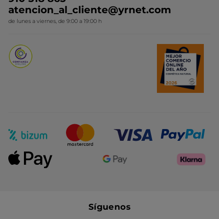
Colección Monoi
atencion_al_cliente@yrnet.com
Novedades del mes
de lunes a viernes, de 9:00 a 19:00 h
Promociones del mes
Síguenos