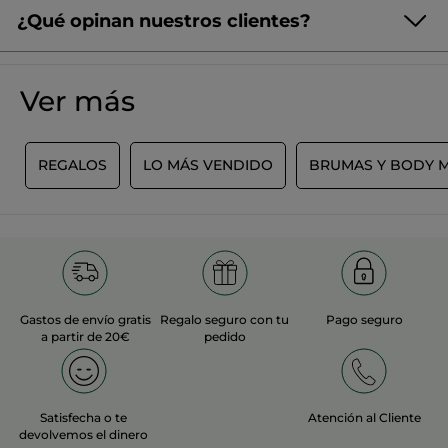
¿Qué opinan nuestros clientes?
¡Queremos conocer tu opinión!
Sin
puntuación
☆☆☆☆☆
☆☆☆☆☆
Ver más
No
hay
valoraciones
AÑADIR UNA RESEÑA
de
L
REGALOS
LO MÁS VENDIDO
BRUMAS Y BODY M
Gastos de envío gratis
Regalo seguro con tu
Pago seguro
a partir de 20€
pedido
Satisfecha o te
Atención al Cliente
devolvemos el dinero