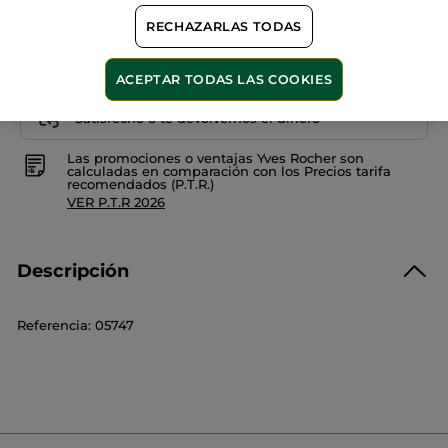
RECHAZARLAS TODAS
ACEPTAR TODAS LAS COOKIES
Pago Seguro
Satisfecho o te devolvemos el dinero
Las promociones o ventajas Yves Rocher son
calculadas en comparación con los Precios tarifa
recomendados (P.T.R.)
VER P.T.R 2026
Descripción
Referencia: 05747