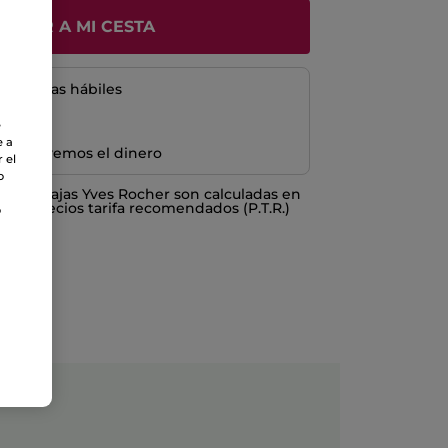
ÑADIR A MI CESTA
5 a 8 días hábiles
e
e a
e devolvemos el dinero
 el
o
o ventajas Yves Rocher son calculadas en
los Precios tarifa recomendados (P.T.R.)
o