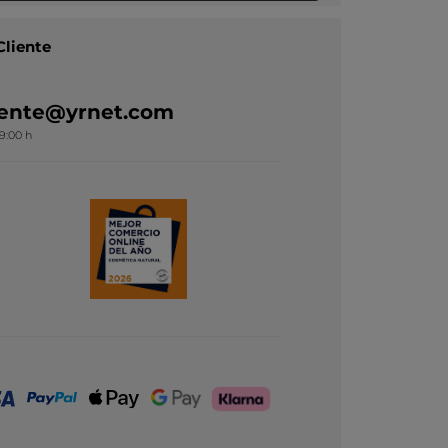
Cliente
liente@yrnet.com
19:00 h