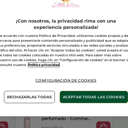
Gel
de
A
Ducha
Comme
une
Evidence
¡Con nosotros, la privacidad rima con una
200
Entrega entre 
experiencia personalizada!
ml
Pago Seguro
e acuerdo con nuestra Política de Privacidad, utilizamos cookies propias y d
erceros para presentarle contenido personalizado y publicidad que se adapt
Satisfecho o t
us preferencias, proponerle servicios vinculados a las redes sociales y analizar
ráfico del sitio. Al hacer clic en "Aceptar todas las cookies", usted acepta el us
Las promociones 
e todas las cookies colocadas en nuestro sitio web. Para saber más sobre
comparación con 
uestro uso de cookies, haga clic en "Configuración de cookies" en el banner 
VER P.T.R 2026
onsulte nuestra
Politica privacidad
CONFIGURACIÓN DE COOKIES
RECHAZARLAS TODAS
ACEPTAR TODAS LAS COOKIES
Gel de ducha
perfumado - Comme
une Evidence
Frasco 200 ml