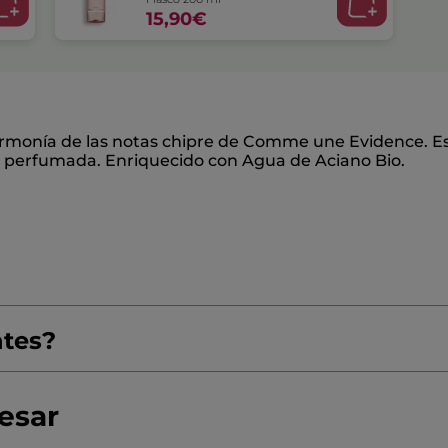
15,90€
a armonía de las notas chipre de Comme une Evidence. 
e perfumada. Enriquecido con Agua de Aciano Bio.
ntes?
≡
ORDENAR POR
FILTRO REVIEWS
Al
pulsar
el
siguiente
resar
botón
Teresa
·
hace un año
se
★★★★★
★★★★★
actualizará