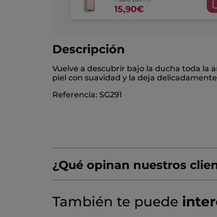
15,90€
Descripción
Vuelve a descubrir bajo la ducha toda l
piel con suavidad y la deja delicadament
Referencia: SG291
¿Qué opinan nuestros clie
(2 reseñas)
☆☆☆☆☆
☆☆☆☆☆
4.5/5
También te puede
inte
4.5
de