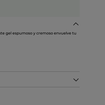
Este gel espumoso y cremoso envuelve tu
conferto
·
hace 3 años
★★★★★
★★★★★