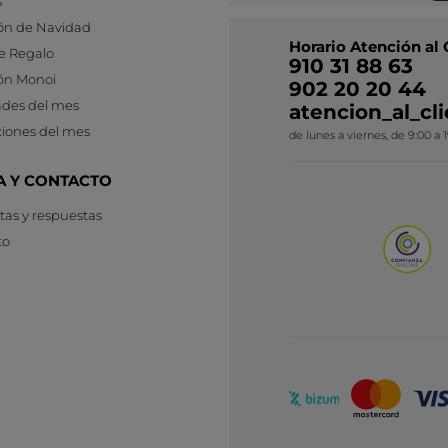
s
ón de Navidad
Horario Atención al 
e Regalo
910 31 88 63
ón Monoi
902 20 20 44
des del mes
atencion_al_c
iones del mes
de lunes a viernes, de 9:00 a 
A Y CONTACTO
as y respuestas
to