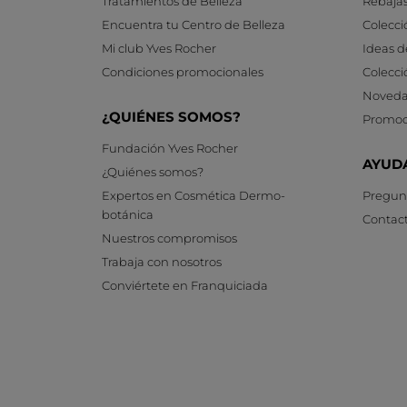
Tratamientos de Belleza
Rebaja
Encuentra tu Centro de Belleza
Colecci
Mi club Yves Rocher
Ideas d
Condiciones promocionales
Colecci
Noveda
¿QUIÉNES SOMOS?
Promoc
Fundación Yves Rocher
AYUD
¿Quiénes somos?
Expertos en Cosmética Dermo-
Pregunt
botánica
Contac
Nuestros compromisos
Trabaja con nosotros
Conviértete en Franquiciada