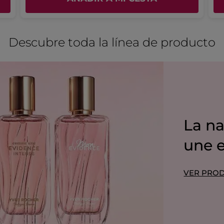
de
5.
Descubre toda la línea de producto
La n
une 
VER PRO