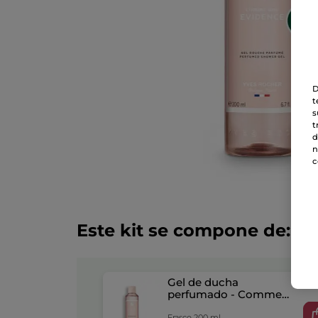
D
t
s
t
d
n
c
Este kit se compone de:
Gel de ducha
perfumado - Comme
une Evidence
Frasco 200 ml