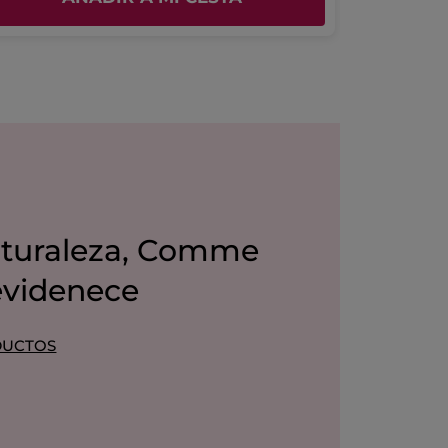
aturaleza, Comme
evidenece
DUCTOS