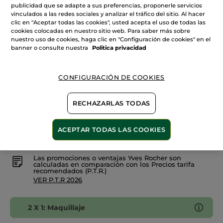
de
publicidad que se adapte a sus preferencias, proponerle servicios
Lápiz
vinculados a las redes sociales y analizar el tráfico del sitio. Al hacer
07. Lilas enchanté
contorno
clic en "Aceptar todas las cookies", usted acepta el uso de todas las
de
labios
cookies colocadas en nuestro sitio web. Para saber más sobre
Cantidad
Rouge
nuestro uso de cookies, haga clic en "Configuración de cookies" en el
Eilxir
banner o consulte nuestra
Politica privacidad
AÑADIR A MI CESTA
CONFIGURACIÓN DE COOKIES
RECHAZARLAS TODAS
Entrega entre 5 a 8 días hábiles
Pago Seguro
ACEPTAR TODAS LAS COOKIES
Satisfecho o te devolvemos el dinero
Las promociones o ventajas Yves Rocher son
calculadas en comparación con los Precios tarifa
recomendados (P.T.R.)
VER P.T.R 2026
2 X 1: Maquillaje