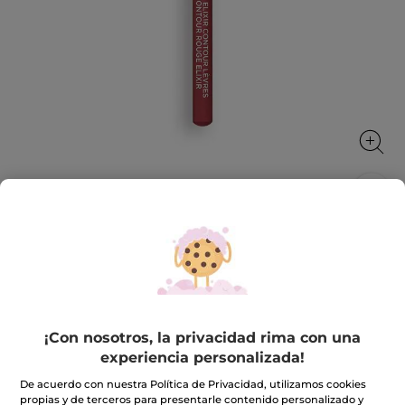
Lápiz contorno de labios Rouge Eilxir
El mejor aliado para unos labios perfectos
1.1 g
★★★★★
★★★★★
3.6
(104)
INCLUIR UNA RESEÑA
¡Con nosotros, la privacidad rima con una
3.6
de
9,90€
experiencia personalizada!
5
estrellas.
De acuerdo con nuestra Política de Privacidad, utilizamos cookies
Leer
propias y de terceros para presentarle contenido personalizado y
reseñas