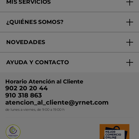
MIS SERVICIOS
Seguimiento de mi pedido
¿QUIÉNES SOMOS?
Tratamientos de Belleza
Fundación Yves Rocher
Encuentra tu Centro de Belleza
NOVEDADES
¿Quiénes somos?
Mi club Yves Rocher
Regalo por compra
Expertos en Cosmética Dermo-botánica
Condiciones promocionales
AYUDA Y CONTACTO
Rebajas
Nuestros compromisos
Preguntas y respuestas
Colección de Navidad
Trabaja con nosotros
Horario Atención al Cliente
Contacto
Ideas de Regalo
902 20 20 44
Conviértete en Franquiciada
910 318 863
Colección Monoi
atencion_al_cliente@yrnet.com
Novedades del mes
de lunes a viernes, de 9:00 a 19:00 h
Promociones del mes