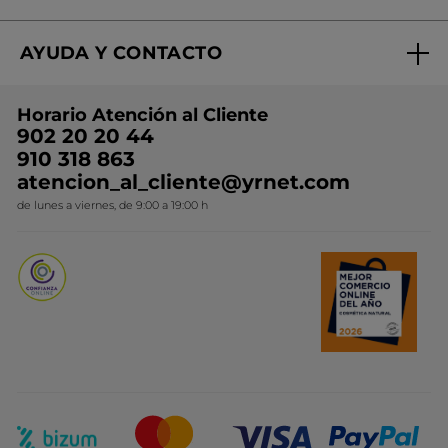
Mi club Yves Rocher
Regalo por compra
Expertos en Cosmética Dermo-botánica
Condiciones promocionales
AYUDA Y CONTACTO
Rebajas
Nuestros compromisos
Preguntas y respuestas
Colección de Navidad
Trabaja con nosotros
Horario Atención al Cliente
Contacto
Ideas de Regalo
902 20 20 44
Conviértete en Franquiciada
910 318 863
Colección Monoi
atencion_al_cliente@yrnet.com
Novedades del mes
de lunes a viernes, de 9:00 a 19:00 h
Promociones del mes