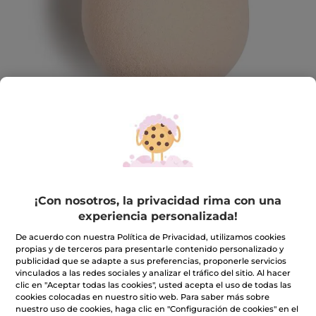
Esponja Ergonómica
¡Con nosotros, la privacidad rima con una
experiencia personalizada!
Indispensable para un maquillaje perfecto
★★★★★
★★★★★
De acuerdo con nuestra Política de Privacidad, utilizamos cookies
3.8
(73)
INCLUIR UNA RESEÑA
propias y de terceros para presentarle contenido personalizado y
3.8
publicidad que se adapte a sus preferencias, proponerle servicios
de
16,90€
vinculados a las redes sociales y analizar el tráfico del sitio. Al hacer
5
estrellas.
clic en "Aceptar todas las cookies", usted acepta el uso de todas las
Leer
Cantidad
cookies colocadas en nuestro sitio web. Para saber más sobre
reseñas
nuestro uso de cookies, haga clic en "Configuración de cookies" en el
de