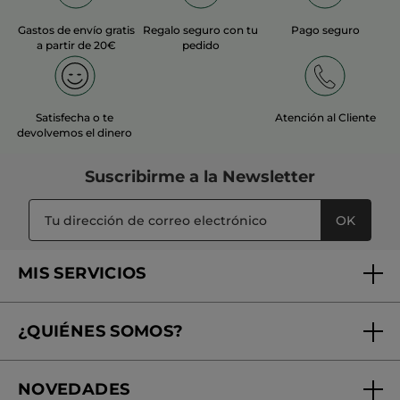
Recomienda este producto
No
Gastos de envío gratis
Regalo seguro con tu
Pago seguro
Inicialmente publicado en yves-rocher.fr
a partir de 20€
pedido
MÁS
Satisfecha o te
Atención al Cliente
devolvemos el dinero
Suscribirme a
la Newsletter
OK
MIS SERVICIOS
Seguimiento de mi pedido
¿QUIÉNES SOMOS?
Tratamientos de Belleza
Fundación Yves Rocher
Encuentra tu Centro de Belleza
NOVEDADES
¿Quiénes somos?