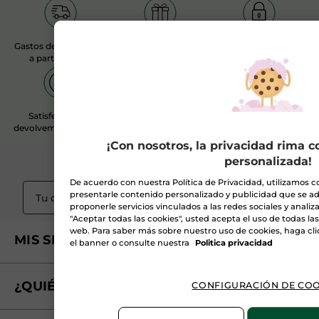
Gastos de envío gratis
Regalo seguro con tu
Pago seguro
a partir de 20€
pedido
Satisfecha o te
Atención al Cliente
devolvemos el dinero
¡Con nosotros, la privacidad rima 
personalizada!
Suscribirme a
la Newsletter
De acuerdo con nuestra Política de Privacidad, utilizamos c
presentarle contenido personalizado y publicidad que se ad
OK
proponerle servicios vinculados a las redes sociales y analizar 
"Aceptar todas las cookies", usted acepta el uso de todas la
web. Para saber más sobre nuestro uso de cookies, haga cli
MIS SERVICIOS
el banner o consulte nuestra
Politica privacidad
Seguimiento de mi pedido
¿QUIÉNES SOMOS?
CONFIGURACIÓN DE COO
Tratamientos de Belleza
Fundación Yves Rocher
Encuentra tu Centro de Belleza