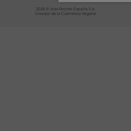
2026 © Yves Rocher España S.A.
Creador de la Cosmética Vegetal