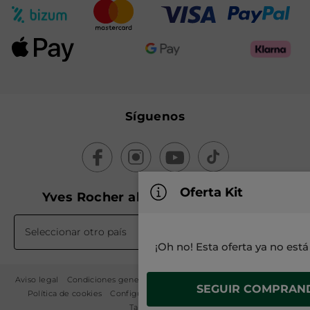
Síguenos
Oferta Kit
Yves Rocher alrededor del mundo
Seleccionar otro país
¡Oh no! Esta oferta ya no está
Aviso legal
Condiciones generales de venta
Política de privacidad
SEGUIR COMPRAN
Política de cookies
Configuración de cookies
Mapa del sitio
Tarifa 2026