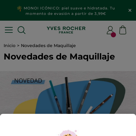
MONOI ICÓNICO: piel suave e hidratada. Tu
momento de evasión a partir de 3,99€
Inicio
Novedades de Maquillaje
Novedades de Maquillaje