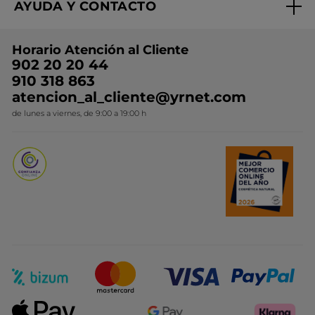
AYUDA Y CONTACTO
Rebajas
Nuestros compromisos
Preguntas y respuestas
Colección de Navidad
Trabaja con nosotros
Horario Atención al Cliente
Contacto
Ideas de Regalo
902 20 20 44
Conviértete en Franquiciada
910 318 863
Colección Monoi
atencion_al_cliente@yrnet.com
Novedades del mes
de lunes a viernes, de 9:00 a 19:00 h
Promociones del mes