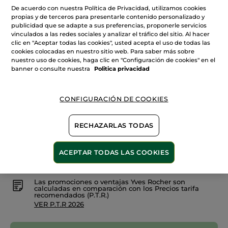
estrellas.
De acuerdo con nuestra Política de Privacidad, utilizamos cookies
Leer
propias y de terceros para presentarle contenido personalizado y
reseñas
+18
de
publicidad que se adapte a sus preferencias, proponerle servicios
Base
vinculados a las redes sociales y analizar el tráfico del sitio. Al hacer
Rosé 050
de
clic en "Aceptar todas las cookies", usted acepta el uso de todas las
Maquillaje
Super
cookies colocadas en nuestro sitio web. Para saber más sobre
Cantidad
Mat
nuestro uso de cookies, haga clic en "Configuración de cookies" en el
banner o consulte nuestra
Politica privacidad
AÑADIR A MI CESTA
CONFIGURACIÓN DE COOKIES
RECHAZARLAS TODAS
Entrega entre 5 a 8 días hábiles
Pago Seguro
ACEPTAR TODAS LAS COOKIES
Satisfecho o te devolvemos el dinero
Las promociones o ventajas Yves Rocher son
calculadas en comparación con los Precios tarifa
recomendados (P.T.R.)
VER P.T.R 2026