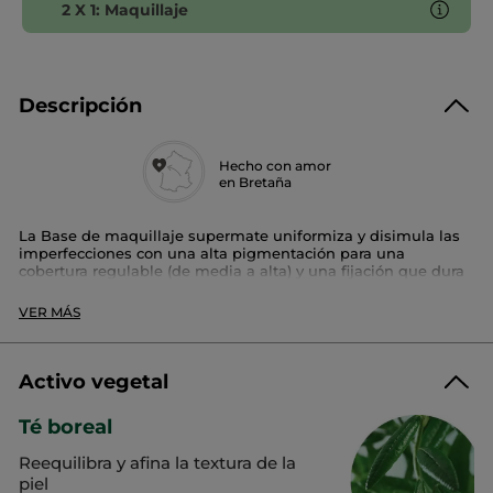
2 X 1: Maquillaje
Descripción
Hecho con amor
en Bretaña
La Base de maquillaje supermate uniformiza y disimula las
imperfecciones con una alta pigmentación para una
cobertura regulable (de media a alta) y una fijación que dura
todo el día.
La piel adquiere un aspecto mate gracias al polvo de té
VER MÁS
boreal y recupera su equilibrio: día tras día, las zonas
brillantes se atenúan. La textura cremosa y fluida se funde
con la piel para un confort garantizado gracias a nuestra
nueva fórmula compuesta por un 86 % de base de
Activo vegetal
tratamiento.
Té boreal
Su ventaja extra:
- Duración 16 h*
Reequilibra y afina la textura de la
- Textura cremosa no grasa
- No comedogénica, no oclusiva.
piel