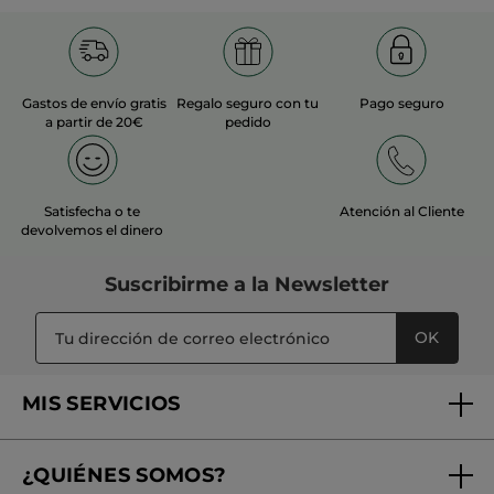
Recomienda este producto
Sí
Inicialmente publicado en yves-rocher.fr
Gastos de envío gratis
Regalo seguro con tu
Pago seguro
a partir de 20€
pedido
MÁS
Satisfecha o te
Atención al Cliente
devolvemos el dinero
Suscribirme a
la Newsletter
OK
MIS SERVICIOS
Seguimiento de mi pedido
¿QUIÉNES SOMOS?
Tratamientos de Belleza