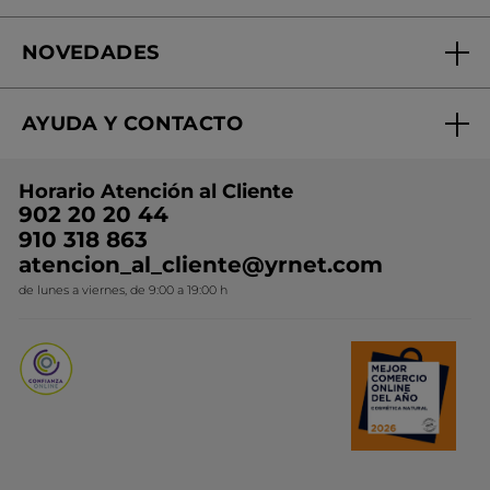
Fundación Yves Rocher
Encuentra tu Centro de Belleza
NOVEDADES
¿Quiénes somos?
Mi club Yves Rocher
Regalo por compra
Expertos en Cosmética Dermo-botánica
Condiciones promocionales
AYUDA Y CONTACTO
Rebajas
Nuestros compromisos
Preguntas y respuestas
Colección de Navidad
Trabaja con nosotros
Horario Atención al Cliente
Contacto
Ideas de Regalo
902 20 20 44
Conviértete en Franquiciada
910 318 863
Colección Monoi
atencion_al_cliente@yrnet.com
Novedades del mes
de lunes a viernes, de 9:00 a 19:00 h
Promociones del mes