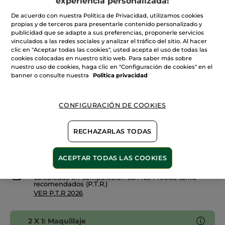
experiencia personalizada!
Leer
reseñas
+12
de
De acuerdo con nuestra Política de Privacidad, utilizamos cookies
Base
propias y de terceros para presentarle contenido personalizado y
Doré 250
De
publicidad que se adapte a sus preferencias, proponerle servicios
Maquillaje
vinculados a las redes sociales y analizar el tráfico del sitio. Al hacer
en
Cantidad
Sérum
clic en "Aceptar todas las cookies", usted acepta el uso de todas las
Teint
cookies colocadas en nuestro sitio web. Para saber más sobre
Radiance
nuestro uso de cookies, haga clic en "Configuración de cookies" en el
banner o consulte nuestra
Politica privacidad
AÑADIR A MI CESTA
CONFIGURACIÓN DE COOKIES
Entrega entre 5 a 8 días hábiles
RECHAZARLAS TODAS
Pago Seguro
Satisfecho o te devolvemos el dinero
ACEPTAR TODAS LAS COOKIES
Las promociones o ventajas Yves Rocher son
calculadas en comparación con los Precios tarifa
recomendados (P.T.R.)
VER P.T.R 2026
2 X 1: Maquillaje