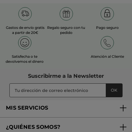
Recomienda este producto
Sí
Inicialmente publicado en yves-rocher.fr
Gastos de envío gratis
Regalo seguro con tu
Pago seguro
a partir de 20€
pedido
MÁS
Satisfecha o te
Atención al Cliente
devolvemos el dinero
Suscribirme a
la Newsletter
OK
MIS SERVICIOS
Seguimiento de mi pedido
¿QUIÉNES SOMOS?
Tratamientos de Belleza