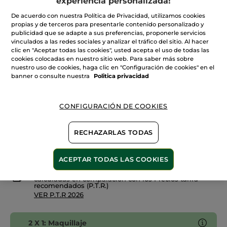
experiencia personalizada!
Leer
reseñas
+12
de
De acuerdo con nuestra Política de Privacidad, utilizamos cookies
Base
propias y de terceros para presentarle contenido personalizado y
Rosé 100
De
publicidad que se adapte a sus preferencias, proponerle servicios
Maquillaje
vinculados a las redes sociales y analizar el tráfico del sitio. Al hacer
en
Cantidad
Sérum
clic en "Aceptar todas las cookies", usted acepta el uso de todas las
Teint
cookies colocadas en nuestro sitio web. Para saber más sobre
Radiance
nuestro uso de cookies, haga clic en "Configuración de cookies" en el
banner o consulte nuestra
Politica privacidad
AÑADIR A MI CESTA
CONFIGURACIÓN DE COOKIES
Entrega entre 5 a 8 días hábiles
RECHAZARLAS TODAS
Pago Seguro
Satisfecho o te devolvemos el dinero
ACEPTAR TODAS LAS COOKIES
Las promociones o ventajas Yves Rocher son
calculadas en comparación con los Precios tarifa
recomendados (P.T.R.)
VER P.T.R 2026
2 X 1: Maquillaje