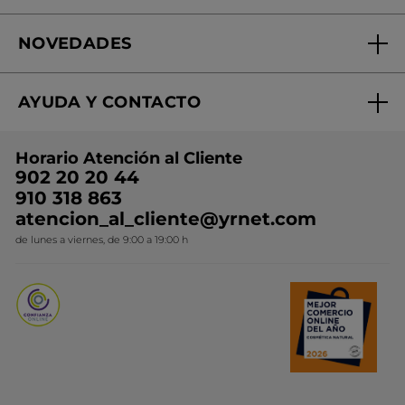
Fundación Yves Rocher
Encuentra tu Centro de Belleza
NOVEDADES
¿Quiénes somos?
Mi club Yves Rocher
Regalo por compra
Expertos en Cosmética Dermo-botánica
Condiciones promocionales
AYUDA Y CONTACTO
Rebajas
Nuestros compromisos
Preguntas y respuestas
Colección de Navidad
Trabaja con nosotros
Horario Atención al Cliente
Contacto
Ideas de Regalo
902 20 20 44
Conviértete en Franquiciada
910 318 863
Colección Monoi
atencion_al_cliente@yrnet.com
Novedades del mes
de lunes a viernes, de 9:00 a 19:00 h
Promociones del mes