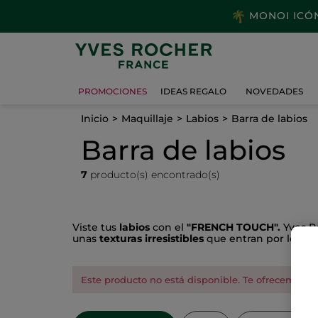
MONOI ICÓNI
PROMOCIONES
IDEAS REGALO
NOVEDADES
Inicio
Maquillaje
Labios
Barra de labios
Barra de labios
7
producto(s) encontrado(s)
Viste tus
labios
con el
"FRENCH TOUCH".
Yves Ro
unas
texturas irresistibles
que entran por los ojo
Este producto no está disponible. Te ofrecemos es