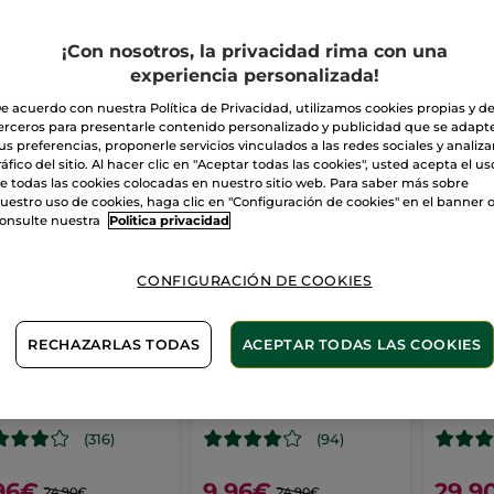
Labios
Bálsamo de Labios
¡Con nosotros, la privacidad rima con una
experiencia personalizada!
e acuerdo con nuestra Política de Privacidad, utilizamos cookies propias y d
erceros para presentarle contenido personalizado y publicidad que se adapt
-60%
-60%
IDEA
us preferencias, proponerle servicios vinculados a las redes sociales y analizar
ráfico del sitio. Al hacer clic en "Aceptar todas las cookies", usted acepta el us
e todas las cookies colocadas en nuestro sitio web. Para saber más sobre
uestro uso de cookies, haga clic en "Configuración de cookies" en el banner 
onsulte nuestra
Politica privacidad
CONFIGURACIÓN DE COOKIES
RECHAZARLAS TODAS
ACEPTAR TODAS LAS COOKIES
ra de labios
Barra de labios
Barra 
ge Elixir Satin
Rouge Elixir Mat
Rouge
3.7 g
- 16 colores
Stick
3.7 g
- 4 colores
Stick
3.5 
(316)
(94)
96€
9,96€
29,9
24,90€
24,90€