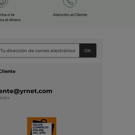
echa o te
Atención al Cliente
s el dinero
OK
Cliente
liente@yrnet.com
19:00 h