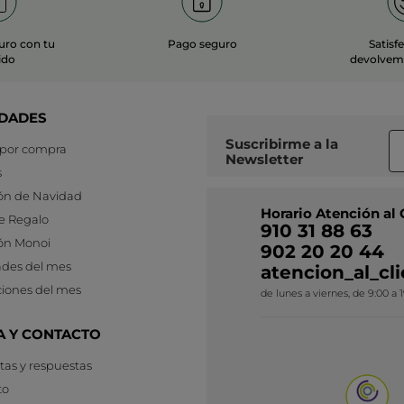
uro con tu
Pago seguro
Satisf
ido
devolvemo
DADES
Suscribirme a
la
 por compra
Newsletter
s
ón de Navidad
Horario Atención al 
e Regalo
910 31 88 63
ón Monoi
902 20 20 44
des del mes
atencion_al_c
iones del mes
de lunes a viernes, de 9:00 a 
A Y CONTACTO
as y respuestas
to