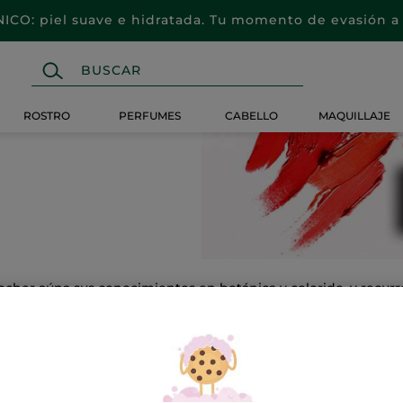
CO: piel suave e hidratada. Tu momento de evasión a 
ROSTRO
PERFUMES
CABELLO
MAQUILLAJE
cher aúna sus conocimientos en botánica y colorido, y recurr
s y a través de tu conciencia.
ta selección de productos similares