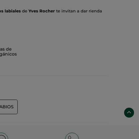
s labiales
de
Yves Rocher
te invitan a dar rienda
n
83% de ingredientes de origen natural
.
Labios
ene inalterable hasta 8 horas. El color no se
ero efecto empolvado. El
Extracto de Camelia
logra
nos.
as de
gánicos
n además un hito en reciclaje al ser
ABIOS