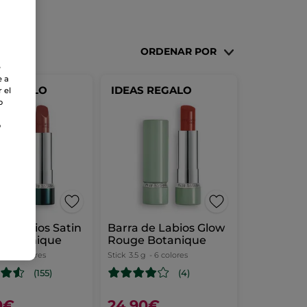
ORDENAR POR
e
e a
S REGALO
IDEAS REGALO
 el
o
o
de Labios Satin
Barra de Labios Glow
 Botanique
Rouge Botanique
g
- 19 colores
Stick
3.5 g
- 6 colores
(155)
(4)
0€
24,90€