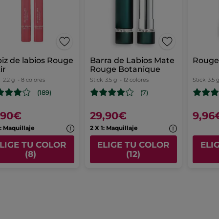
iz de labios Rouge
Barra de Labios Mate
Rouge 
ir
Rouge Botanique
z
2.2 g
- 8 colores
Stick
3.5 g
- 12 colores
Stick
3.5 
(189)
(7)
,90€
29,90€
9,96
1: Maquillaje
2 X 1: Maquillaje
LIGE TU COLOR
ELIGE TU COLOR
ELI
(8)
(12)