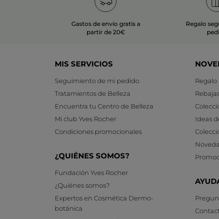
Gastos de envío gratis a
Regalo seg
partir de 20€
ped
MIS SERVICIOS
NOVE
Seguimiento de mi pedido
Regalo
Tratamientos de Belleza
Rebaja
Encuentra tu Centro de Belleza
Colecci
Mi club Yves Rocher
Ideas d
Condiciones promocionales
Colecci
Noveda
¿QUIÉNES SOMOS?
Promoc
Fundación Yves Rocher
AYUD
¿Quiénes somos?
Expertos en Cosmética Dermo-
Pregunt
botánica
Contac