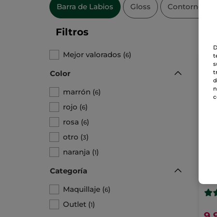
Barra de Labios
Gloss
Contorno de 
Filtros
D
Mejor valorados
(
)
6
t
s
t
Color
d
n
marrón
(
)
6
c
rojo
(
)
6
rosa
(
)
6
otro
(
)
3
naranja
(
)
1
Bar
Rou
Categoría
Stick
Maquillaje
(
)
6
Outlet
(
)
1
9,