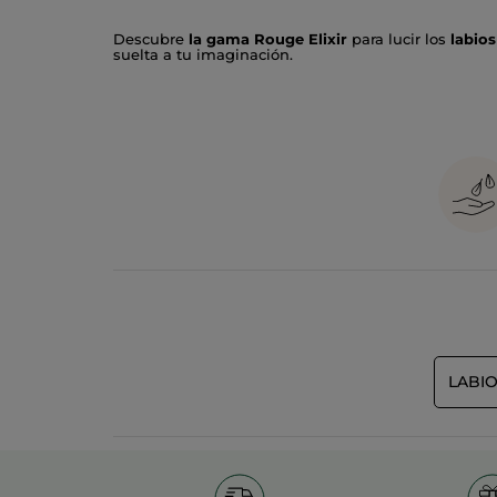
Descubre
la gama Rouge Elixir
para lucir los
labios
suelta a tu imaginación.
¿EFECTO SATINADO?ROUGE ELIXIR SATIN:
E
confortables y
color intenso y luminoso
. El
E
acartona y se funde con los labios con un irresist
¿EFECTO MATE? ROUGE ELIXIR MATE:
Mate
,
que los pigmentos no se acartonen y se fundan
EL COLOR MÁS SOSTENIBLE.
Formulados con hast
completamente desmontables. Además, todo
el pl
LABI