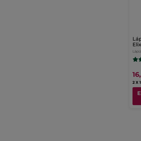
Láp
Elix
Lápi
16
2 X 
E