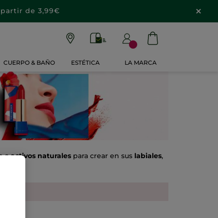
partir de 3,99€
CUERPO & BAÑO
ESTÉTICA
LA MARCA
e a
activos naturales
para crear en sus
labiales
,