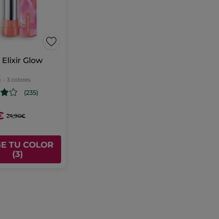
Elixir Glow
g
- 3 colores
(235)
€
24,90€
GE TU COLOR
(3)