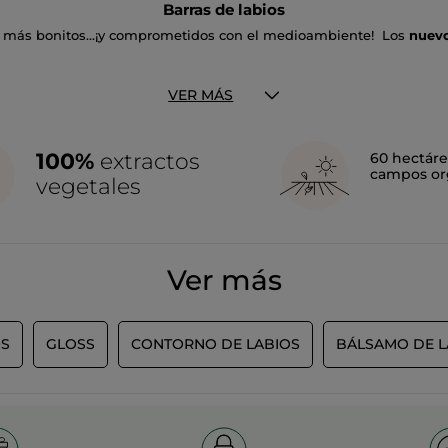
Barras de labios
más bonitos...¡y comprometidos con el medioambiente! Los
nuevo
s el primer labial satinado de Yves Rocher y está formulado con u
xtracto de Camelia
aporta un
acabado mate satinado
que se manti
VER MÁS
ible efecto de segunda piel. En 24 tonos.​​​​​​​
 pero de textura ligera y confortable, imprime los labios con un lig
 con los labios con un irresistible efecto de segunda piel.En 12 to
100%
extractos
60 hectáre
campos or
vegetales
a un
83% de ingredientes de origen natural
, estos labiales supone
ástico que contiene es reciclado y reciclable.
Ver más
OS
GLOSS
CONTORNO DE LABIOS
BÁLSAMO DE L