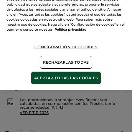
reseñas
publicidad que se adapte a sus preferencias, proponerle servicios
+17
de
vinculados a las redes sociales y analizar el tráfico del sitio. Al hacer
Barra
clic en "Aceptar todas las cookies", usted acepta el uso de todas las
de
14. Coquelicot irrésistible
labios
cookies colocadas en nuestro sitio web. Para saber más sobre
Rouge
nuestro uso de cookies, haga clic en "Configuración de cookies" en el
Elixir
Cantidad
banner o consulte nuestra
Politica privacidad
Satin
AÑADIR A MI CESTA
CONFIGURACIÓN DE COOKIES
RECHAZARLAS TODAS
Entrega entre 5 a 8 días hábiles
ACEPTAR TODAS LAS COOKIES
Pago Seguro
Satisfecho o te devolvemos el dinero
Las promociones o ventajas Yves Rocher son
calculadas en comparación con los Precios tarifa
recomendados (P.T.R.)
VER P.T.R 2026