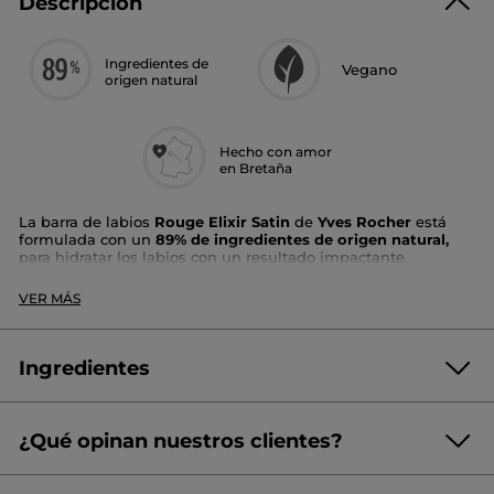
Descripción
Ingredientes de
Vegano
origen natural
Hecho con amor
en Bretaña
La barra de labios
Rouge Elixir Satin
de
Yves Rocher
está
formulada con un
89% de ingredientes de origen natural,
para hidratar los labios con un resultado impactante.
Labios confortables, color intenso y luminoso
VER MÁS
Disponible en 24 tonos.
Su + :
Ingredientes
Enriquecido con
aceite de Camelia
, su fórmula rica y
cremosa ofrece un
color intenso
y a la vez que n
utre e
hidrata intensamente los labios
.
¿Qué opinan nuestros clientes?
OCTYLDODECANOL
En un solo gesto,
Rouge Elixir Satin garantiza u
na
cobertura
perfecta
, y una
hidratación
y n
utrición
que deja tus labios
TRIISOSTEAROYL POLYGLYCERYL-3 DIMER DILINOLEATE
(316 reseñas)
☆☆☆☆☆
☆☆☆☆☆