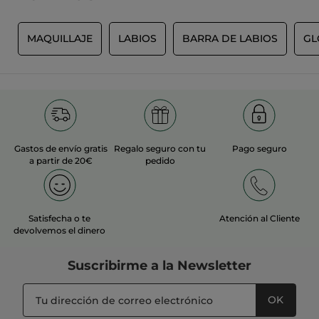
Recomienda este producto
Sí
S
MAQUILLAJE
LABIOS
BARRA DE LABIOS
GL
Inicialmente publicado en yves-rocher.fr
MÁS
Gastos de envío gratis
Regalo seguro con tu
Pago seguro
a partir de 20€
pedido
Satisfecha o te
Atención al Cliente
devolvemos el dinero
Suscribirme a
la Newsletter
OK