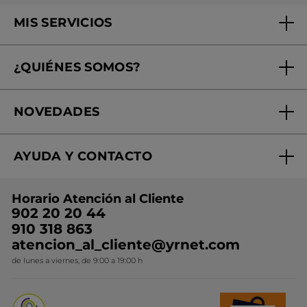
MIS SERVICIOS
Seguimiento de mi pedido
¿QUIÉNES SOMOS?
Tratamientos de Belleza
Fundación Yves Rocher
Encuentra tu Centro de Belleza
NOVEDADES
¿Quiénes somos?
Mi club Yves Rocher
Regalo por compra
Expertos en Cosmética Dermo-botánica
Condiciones promocionales
AYUDA Y CONTACTO
Rebajas
Nuestros compromisos
Preguntas y respuestas
Colección de Navidad
Trabaja con nosotros
Horario Atención al Cliente
Contacto
Ideas de Regalo
902 20 20 44
Conviértete en Franquiciada
910 318 863
Colección Monoi
atencion_al_cliente@yrnet.com
Novedades del mes
de lunes a viernes, de 9:00 a 19:00 h
Promociones del mes