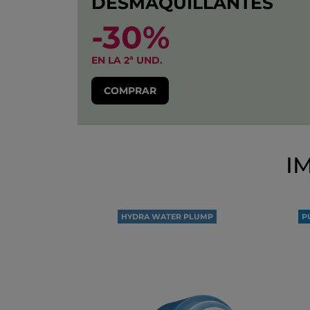
DESMAQUILLANTES
-30%
EN LA 2ª UND.
COMPRAR
I
HYDRA WATER PLUMP
P
100H
D
DE HIDRATACIÓN
O