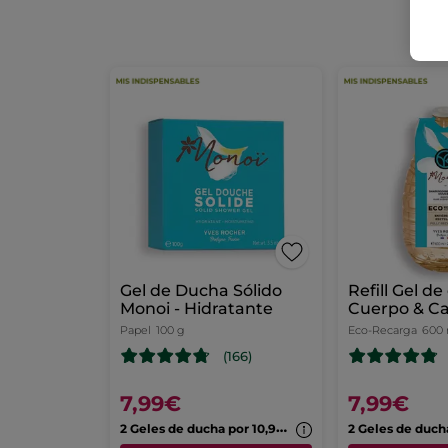
2
Gel de Ducha Sólido
Refill Gel d
Monoi - Hidratante
Cuerpo & Ca
Monoi
Papel
100 g
Eco-Recarga
600 
(166)
7,99€
7,99€
2
Geles de ducha por 10,99€