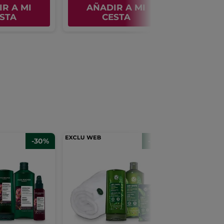
R A MI
AÑADIR A MI
AÑAD
STA
CESTA
C
-30%
-31%