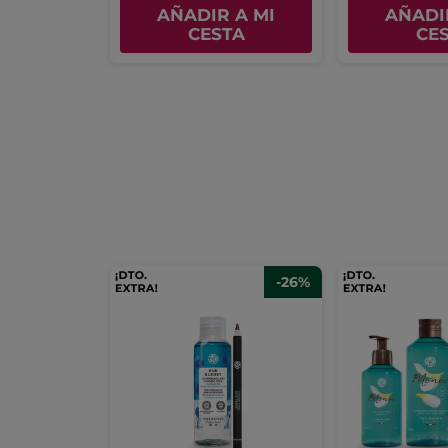
AÑADIR A MI
AÑADI
CESTA
CE
-26%