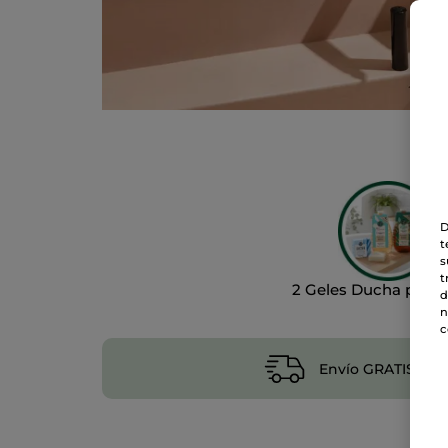
D
t
s
t
2 Geles Ducha por 1
d
n
c
Envío GRATIS a pa