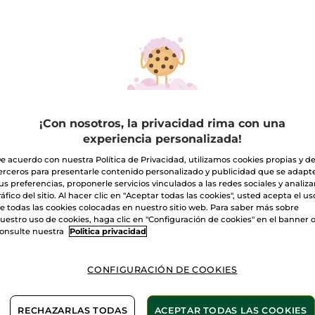
¡Con nosotros, la privacidad rima con una
experiencia personalizada!
e acuerdo con nuestra Política de Privacidad, utilizamos cookies propias y d
erceros para presentarle contenido personalizado y publicidad que se adapt
us preferencias, proponerle servicios vinculados a las redes sociales y analizar
ráfico del sitio. Al hacer clic en "Aceptar todas las cookies", usted acepta el us
0,99€
1 + 1 GRATIS
Formato viaje
Outlet
e todas las cookies colocadas en nuestro sitio web. Para saber más sobre
uestro uso de cookies, haga clic en "Configuración de cookies" en el banner 
onsulte nuestra
Politica privacidad
rtir de 20€
Entrega
CONFIGURACIÓN DE COOKIES
RECHAZARLAS TODAS
ACEPTAR TODAS LAS COOKIES