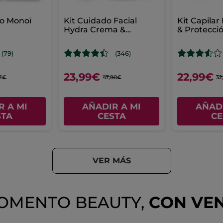
no Monoï
Kit Cuidado Facial
Kit Capilar
Hydra Crema &
& Protecci
Mascarilla
(79)
(346)
23,99€
22,99€
7€
47,80€
32
R A MI
AÑADIR A MI
AÑADI
STA
CESTA
CE
VER MÁS
OMENTO BEAUTY,
CON VE