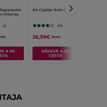
 Reparación
Kit Capilar Anti-Caída
Kit Cuidad
ón Intensa
Age Global
Luminosid
(2)
(66)
26,99€
66,99€
,97€
38,97€
R A MI
AÑADIR A MI
AÑAD
STA
CESTA
C
NTAJA