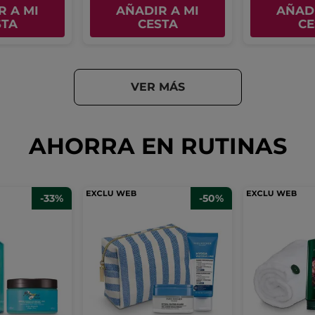
R A MI
AÑADIR A MI
AÑADI
STA
CESTA
CE
VER MÁS
AHORRA EN RUTINAS
-33%
-50%