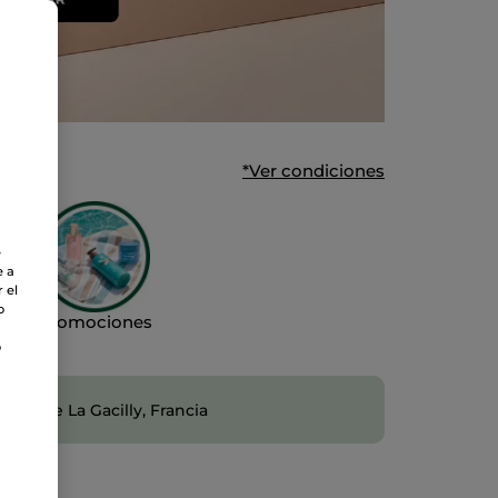
*Ver condiciones
e
e a
 el
o
Promociones
o
 desde La Gacilly, Francia