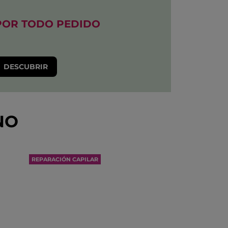
POR TODO PEDIDO​
DESCUBRIR
NO
REPARACIÓN CAPILAR
REPARA 2 AÑOS DE DAÑOS
EN UNA SOLA APLICACIÓN