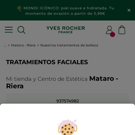
MONOI ICÓNICO: piel suave e hidratada. Tu
momento de evasión a partir de 3,99€
...
Mataro - Riera
Nuestros tratamientos de belleza
TRATAMIENTOS FACIALES
Mataro -
Mi tienda y Centro de Estética
Riera
937574982
BUSCAR OTRA TIENDA
Para cualquier cuestión, puede contactar con su
consejera de belleza.