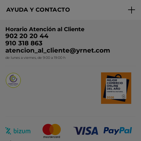
Regalo por compra
Expertos en Cosmética Dermo-botánica
Condiciones promocionales
AYUDA Y CONTACTO
Rebajas
Nuestros compromisos
Preguntas y respuestas
Colección de Navidad
Trabaja con nosotros
Horario Atención al Cliente
Contacto
Ideas de Regalo
902 20 20 44
Conviértete en Franquiciada
910 318 863
Colección Monoi
atencion_al_cliente@yrnet.com
Novedades del mes
de lunes a viernes, de 9:00 a 19:00 h
Promociones del mes