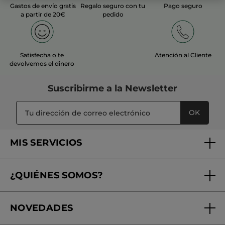
Gastos de envío gratis
Regalo seguro con tu
Pago seguro
a partir de 20€
pedido
Satisfecha o te
Atención al Cliente
devolvemos el dinero
Suscribirme a
la Newsletter
OK
MIS SERVICIOS
Seguimiento de mi pedido
¿QUIÉNES SOMOS?
Tratamientos de Belleza
Fundación Yves Rocher
Encuentra tu Centro de Belleza
NOVEDADES
¿Quiénes somos?
Mi club Yves Rocher