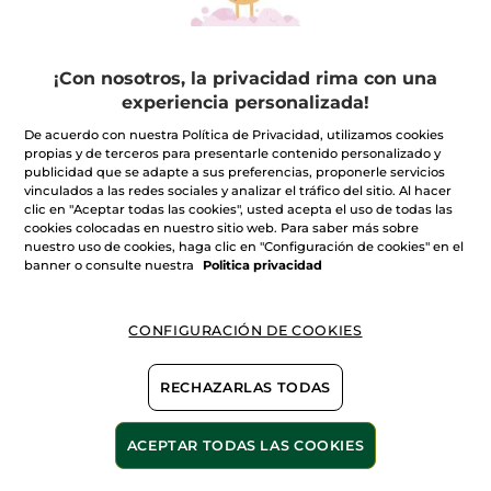
+
ESPECIFICOS
¡Con nosotros, la privacidad rima con una
experiencia personalizada!
+
De acuerdo con nuestra Política de Privacidad, utilizamos cookies
ANTI-EDAD
propias y de terceros para presentarle contenido personalizado y
publicidad que se adapte a sus preferencias, proponerle servicios
vinculados a las redes sociales y analizar el tráfico del sitio. Al hacer
+
clic en "Aceptar todas las cookies", usted acepta el uso de todas las
COMPLETA TUS TRATAMIENTOS FACIALES
cookies colocadas en nuestro sitio web. Para saber más sobre
nuestro uso de cookies, haga clic en "Configuración de cookies" en el
banner o consulte nuestra
Politica privacidad
*La duración de nuestros tratamientos incluye el tiempo
necesario para desvestirse y vestirse.
CONFIGURACIÓN DE COOKIES
TRATAMIENTOS
TRATAMIENTOS
CORPORALES
BELLEZA PARA TI
RECHAZARLAS TODAS
ACEPTAR TODAS LAS COOKIES