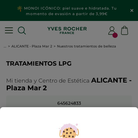
MONOI ICÓNICO: piel suave e hidratada. Tu
momento de evasión a partir de 3,99€
...
ALICANTE - Plaza Mar 2
Nuestros tratamientos de belleza
TRATAMIENTOS LPG
ALICANTE -
Mi tienda y Centro de Estética
Plaza Mar 2
645624833
BUSCAR OTRA TIENDA
Para cualquier cuestión, puede contactar con su
consejera de belleza.