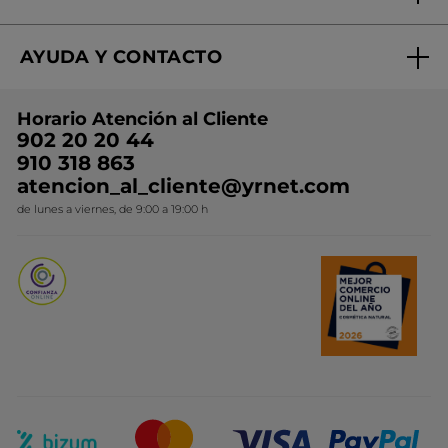
¿Quiénes somos?
Mi club Yves Rocher
Regalo por compra
Expertos en Cosmética Dermo-botánica
Condiciones promocionales
AYUDA Y CONTACTO
Rebajas
Nuestros compromisos
Preguntas y respuestas
Colección de Navidad
Trabaja con nosotros
Horario Atención al Cliente
Contacto
Ideas de Regalo
902 20 20 44
Conviértete en Franquiciada
910 318 863
Colección Monoi
atencion_al_cliente@yrnet.com
Novedades del mes
de lunes a viernes, de 9:00 a 19:00 h
Promociones del mes