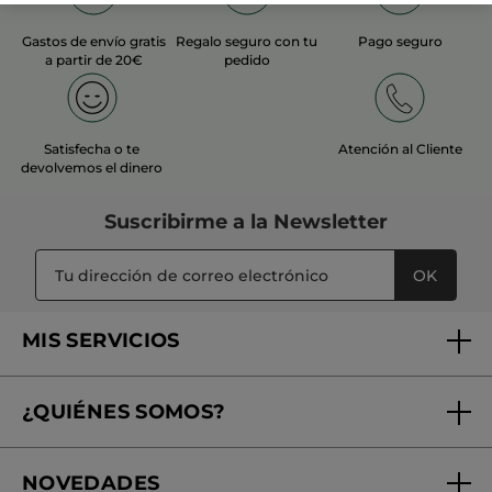
Gastos de envío gratis
Regalo seguro con tu
Pago seguro
a partir de 20€
pedido
Satisfecha o te
Atención al Cliente
devolvemos el dinero
Suscribirme a
la Newsletter
OK
MIS SERVICIOS
Seguimiento de mi pedido
¿QUIÉNES SOMOS?
Tratamientos de Belleza
Fundación Yves Rocher
Encuentra tu Centro de Belleza
NOVEDADES