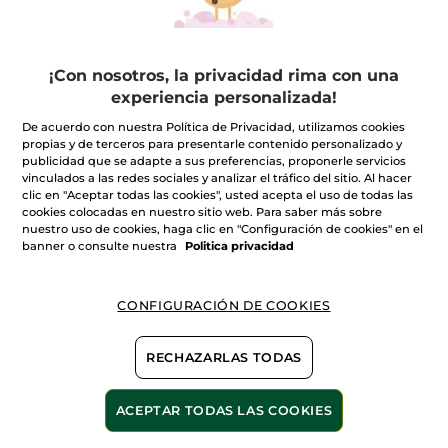
+
LPG FACIAL
¡Con nosotros, la privacidad rima con una
experiencia personalizada!
+
De acuerdo con nuestra Política de Privacidad, utilizamos cookies
LPG CORPORAL
propias y de terceros para presentarle contenido personalizado y
publicidad que se adapte a sus preferencias, proponerle servicios
*La duración de nuestros tratamientos incluye el tiempo
vinculados a las redes sociales y analizar el tráfico del sitio. Al hacer
necesario para desvestirse y vestirse.
clic en "Aceptar todas las cookies", usted acepta el uso de todas las
cookies colocadas en nuestro sitio web. Para saber más sobre
nuestro uso de cookies, haga clic en "Configuración de cookies" en el
banner o consulte nuestra
Politica privacidad
TRATAMIENTOS
TRATAMIENTOS
FACIALES
CORPORALES
CONFIGURACIÓN DE COOKIES
TRATAMIENTOS
BELLEZA PARA TI
RECHAZARLAS TODAS
ACEPTAR TODAS LAS COOKIES