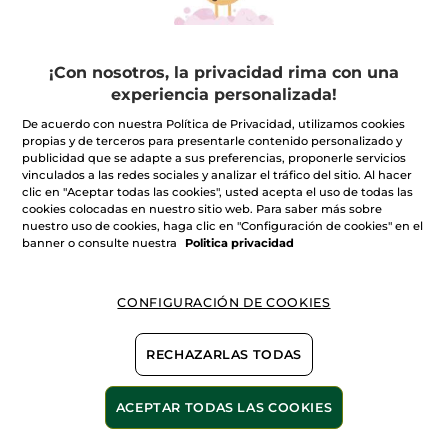
¡Con nosotros, la privacidad rima con una
experiencia personalizada!
De acuerdo con nuestra Política de Privacidad, utilizamos cookies
100%
extractos
60 hectáreas de
propias y de terceros para presentarle contenido personalizado y
campos orgánicos
vegetales
publicidad que se adapte a sus preferencias, proponerle servicios
vinculados a las redes sociales y analizar el tráfico del sitio. Al hacer
clic en "Aceptar todas las cookies", usted acepta el uso de todas las
cookies colocadas en nuestro sitio web. Para saber más sobre
nuestro uso de cookies, haga clic en "Configuración de cookies" en el
banner o consulte nuestra
Politica privacidad
Ver más
CONFIGURACIÓN DE COOKIES
S
REMATE FINAL
OFERTA ESPECIAL
ARGÁN Y ROS
RECHAZARLAS TODAS
ACEPTAR TODAS LAS COOKIES