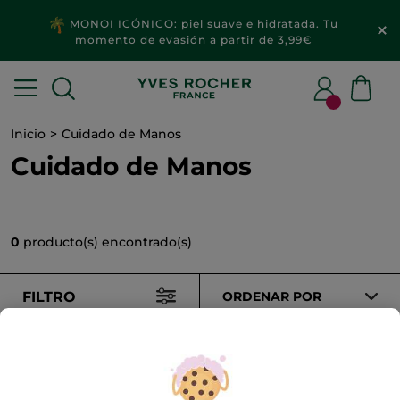
MONOI ICÓNICO: piel suave e hidratada. Tu
momento de evasión a partir de 3,99€
Inicio
Cuidado de Manos
Cuidado de Manos
0
producto(s) encontrado(s)
FILTRO
ORDENAR POR