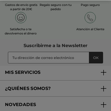
Gastos de envío gratis
Regalo seguro con tu
Pago seguro
a partir de 20€
pedido
Satisfecha o te
Atención al Cliente
devolvemos el dinero
Suscribirme a
la Newsletter
OK
MIS SERVICIOS
Seguimiento de mi pedido
¿QUIÉNES SOMOS?
Tratamientos de Belleza
Fundación Yves Rocher
Encuentra tu Centro de Belleza
NOVEDADES
¿Quiénes somos?
Mi club Yves Rocher