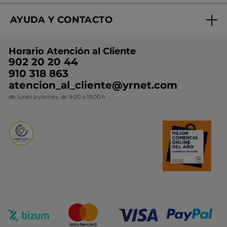
Regalo por compra
Expertos en Cosmética Dermo-botánica
Condiciones promocionales
AYUDA Y CONTACTO
Rebajas
Nuestros compromisos
Preguntas y respuestas
Colección de Navidad
Trabaja con nosotros
Horario Atención al Cliente
Contacto
Ideas de Regalo
902 20 20 44
Conviértete en Franquiciada
910 318 863
Colección Monoi
atencion_al_cliente@yrnet.com
Novedades del mes
de lunes a viernes, de 9:00 a 19:00 h
Promociones del mes