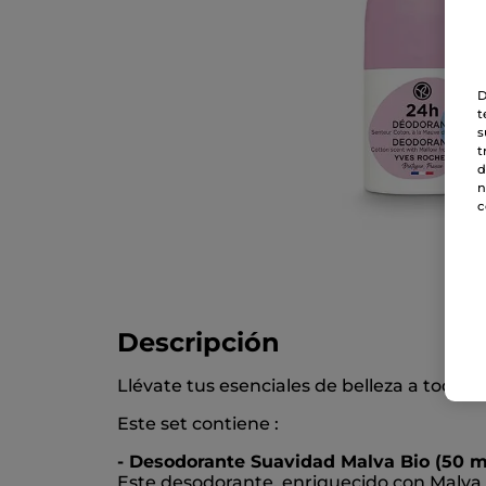
D
t
s
t
d
n
c
Descripción
Llévate tus esenciales de belleza a todas
Este set contiene :
- Desodorante Suavidad Malva Bio (50 ml
Este desodorante, enriquecido con Malva B