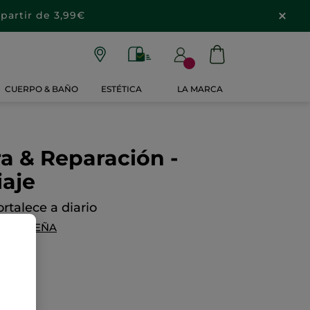
partir de 3,99€
CUERPO & BAÑO
ESTÉTICA
LA MARCA
ra & Reparación -
iaje
ortalece a diario
NA RESEÑA
0€