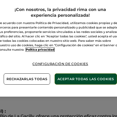
-
Formato
A
Viaje
¡Con nosotros, la privacidad rima con una
experiencia personalizada!
e acuerdo con nuestra Política de Privacidad, utilizamos cookies propias y d
Entrega entre 
erceros para presentarle contenido personalizado y publicidad que se adapt
Pago Seguro
us preferencias, proponerle servicios vinculados a las redes sociales y analizar
ráfico del sitio. Al hacer clic en "Aceptar todas las cookies", usted acepta el us
Satisfecho o t
e todas las cookies colocadas en nuestro sitio web. Para saber más sobre
uestro uso de cookies, haga clic en "Configuración de cookies" en el banner 
onsulte nuestra
Politica privacidad
Las promociones 
comparación con 
VER P.T.R 2026
CONFIGURACIÓN DE COOKIES
RECHAZARLAS TODAS
ACEPTAR TODAS LAS COOKIES
 partes con este dúo práctico que combina frescura dura
) :
io de La Gacilly, ofrece una protección eficaz contra l