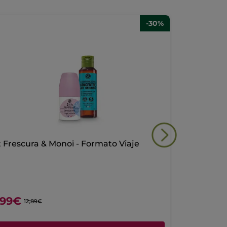
-30%
t Frescura & Monoï - Formato Viaje
Kit Reparac
,99€
12,49€
12,89€