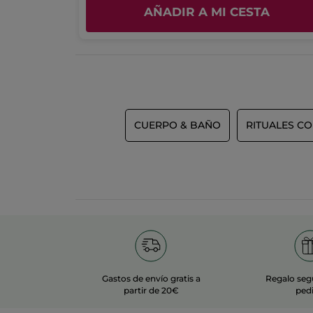
A
AÑADIR A MI CESTA
CUERPO & BAÑO
RITUALES C
Gastos de envío gratis a
Regalo seg
partir de 20€
ped