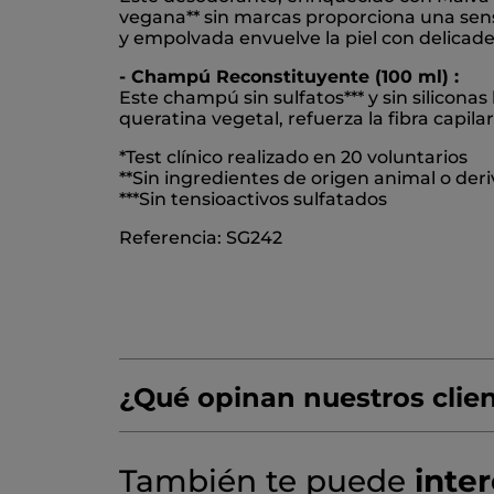
vegana** sin marcas proporciona una sensa
y empolvada envuelve la piel con delicade
- Champú Reconstituyente (100 ml) :
Este champú sin sulfatos*** y sin silicona
queratina vegetal, refuerza la fibra capila
*Test clínico realizado en 20 voluntarios
**Sin ingredientes de origen animal o der
***Sin tensioactivos sulfatados
Referencia: SG242
¿Qué opinan nuestros clie
¡Queremos conocer tu opinión!
Sin
También te puede
inte
puntuación
☆☆☆☆☆
☆☆☆☆☆