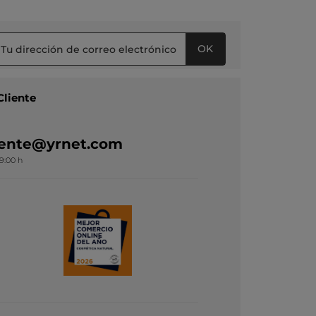
OK
Cliente
liente@yrnet.com
19:00 h