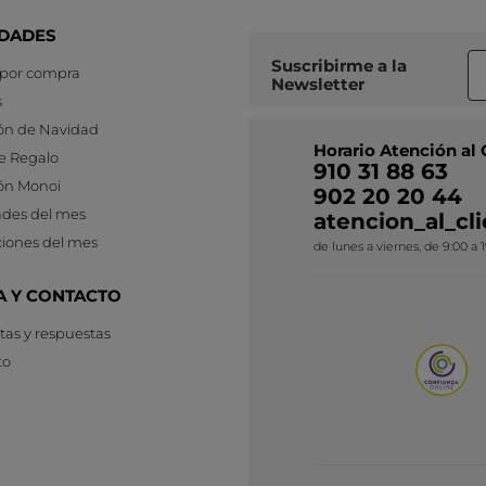
DADES
Suscribirme a
la
 por compra
Newsletter
s
ón de Navidad
Horario Atención al 
e Regalo
910 31 88 63
ón Monoi
902 20 20 44
des del mes
atencion_al_c
iones del mes
de lunes a viernes, de 9:00 a 
A Y CONTACTO
as y respuestas
to