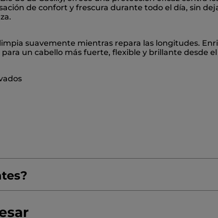
ción de confort y frescura durante todo el día, sin de
za.
s limpia suavemente mientras repara las longitudes. Enr
r para un cabello más fuerte, flexible y brillante desde e
ivados
ntes?
resar