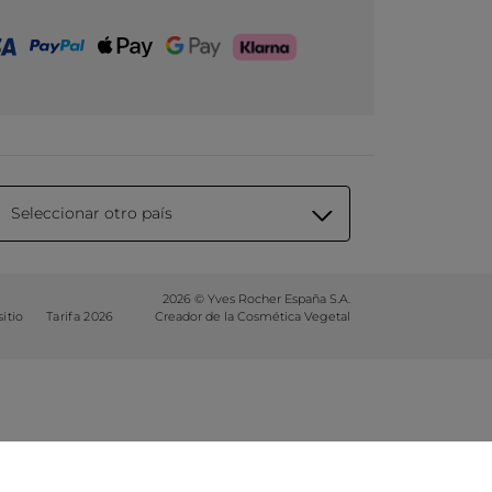
Seleccionar otro país
2026 © Yves Rocher España S.A.
itio
Tarifa 2026
Creador de la Cosmética Vegetal