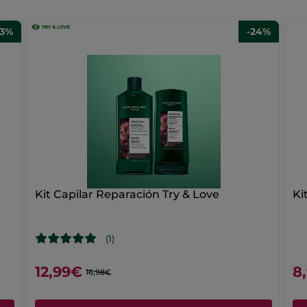
33%
-24%
Kit Capilar Reparación Try & Love
Ki
(1)
12,99€
8
16,98€