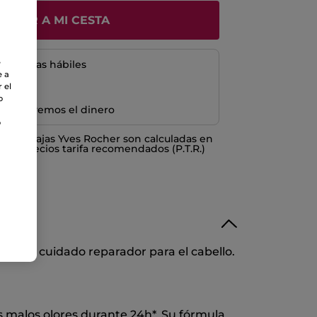
ÑADIR A MI CESTA
e
5 a 8 días hábiles
e a
 el
o
e devolvemos el dinero
o
o ventajas Yves Rocher son calculadas en
los Precios tarifa recomendados (P.T.R.)
dera y cuidado reparador para el cabello.
os malos olores durante 24h*. Su fórmula