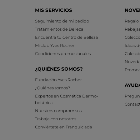
MIS SERVICIOS
NOVE
Seguimiento de mi pedido
Regalo
Tratamientos de Belleza
Rebaja
Encuentra tu Centro de Belleza
Colecci
Mi club Yves Rocher
Ideas d
Condiciones promocionales
Colecci
Noveda
¿QUIÉNES SOMOS?
Promoc
Fundación Yves Rocher
AYUD
¿Quiénes somos?
Expertos en Cosmética Dermo-
Pregunt
botánica
Contac
Nuestros compromisos
Trabaja con nosotros
Conviértete en Franquiciada