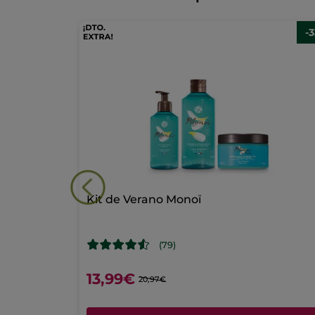
No
hay
AÑADIR UNA RESEÑA
valoraciones
-
de
Kit
Frescura
&
Reparación
-
Formato
Viaje
to Viaje
Kit de Verano Monoï
(79)
13,99€
20,97€