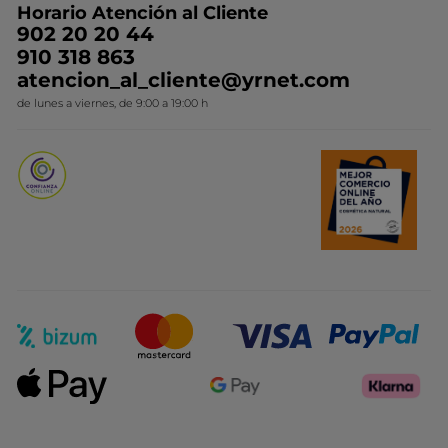
Horario Atención al Cliente
Contacto
Ideas de Regalo
902 20 20 44
Conviértete en Franquiciada
910 318 863
Colección Monoi
atencion_al_cliente@yrnet.com
Novedades del mes
de lunes a viernes, de 9:00 a 19:00 h
Promociones del mes