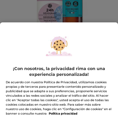
Kit Frescura & Monoï - Formato Viaje
¡Con nosotros, la privacidad rima con una
Protege, limpia y perfuma a diario
experiencia personalizada!
★★★★★
★★★★★
INCLUIR UNA RESEÑA
De acuerdo con nuestra Política de Privacidad, utilizamos cookies
No
propias y de terceros para presentarle contenido personalizado y
hay
8,99€
publicidad que se adapte a sus preferencias, proponerle servicios
12,89€
-30%
valoraciones
vinculados a las redes sociales y analizar el tráfico del sitio. Al hacer
de
clic en "Aceptar todas las cookies", usted acepta el uso de todas las
Kit
Cantidad
Frescura
cookies colocadas en nuestro sitio web. Para saber más sobre
&
nuestro uso de cookies, haga clic en "Configuración de cookies" en el
Monoï
banner o consulte nuestra
Politica privacidad
-
Formato