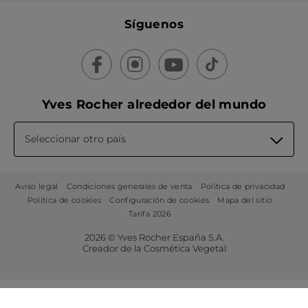
Síguenos
Yves Rocher alrededor del mundo
Seleccionar otro país
Aviso legal
Condiciones generales de venta
Política de privacidad
Política de cookies
Configuración de cookies
Mapa del sitio
Tarifa 2026
2026 © Yves Rocher España S.A.
Creador de la Cosmética Vegetal