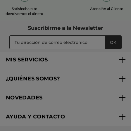
Satisfecha o te
Atención al Cliente
devolvemos el dinero
Suscribirme a
la Newsletter
OK
MIS SERVICIOS
Seguimiento de mi pedido
¿QUIÉNES SOMOS?
Tratamientos de Belleza
Fundación Yves Rocher
Encuentra tu Centro de Belleza
NOVEDADES
¿Quiénes somos?
Mi club Yves Rocher
Regalo por compra
Expertos en Cosmética Dermo-botánica
Condiciones promocionales
AYUDA Y CONTACTO
Rebajas
Nuestros compromisos
Preguntas y respuestas
Colección de Navidad
Trabaja con nosotros